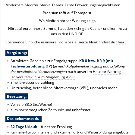
Modernste Medizin. Starke Teams. Echte Entwicklungsmöglichkeiten.
Präzision trifft auf Teamgeist.
Wo Medizin hörbar Wirkung zeigt.
Hört auf eure innere Stimme, habt den richtigen Riecher und kommt zu
uns in den HNO-OP.
Spannende Einblicke in unsere hochspezialisierte Klinik findest du
hier
.
Vergütung:
Attraktives Gehalt bis zur Entgeltgruppe
KR 8 bzw. KR 9 (mit
Fachweiterbildung OP)
(
je nach Aufgabenübertragung und Erfüllung
der persönlichen Voraussetzungen
) nach unserem
Haustarifvertrag
Universitätsklinikum Magdeburg A.ö.R.
Eine Jahressonderzahlung
Unizuschlag, betriebliche Altersvorsorge (VBL), und vieles mehr
Besetzung:
Vollzeit (38,5 Std/Woche)
zum nächstmöglichen Zeitpunkt und unbefristet
Das bekommst du:
32 Tage Urlaub
– für echte Erholung
Karriere-Turbo: interne und externe Fort- und Weiterbildungsangebote