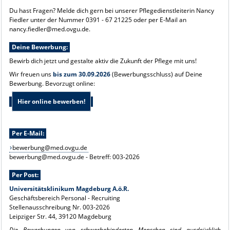
Du hast Fragen? Melde dich gern bei unserer Pflegedienstleiterin Nancy
Fiedler unter der Nummer 0391 - 67 21225 oder per E-Mail an
nancy.fiedler@med.ovgu.de.
Deine Bewerbung:
Bewirb dich jetzt und gestalte aktiv die Zukunft der Pflege mit uns!
Wir freuen uns
bis zum 30.09.2026
(Bewerbungsschluss) auf Deine
Bewerbung. Bevorzugt online:
Hier online bewerben!
Per E-Mail:
bewerbung@med.ovgu.de
bewerbung@med.ovgu.de - Betreff: 003-2026
Per Post:
Universitätsklinikum Magdeburg A.ö.R.
Geschäftsbereich Personal - Recruiting
Stellenausschreibung Nr. 003-2026
Leipziger Str. 44, 39120 Magdeburg
Die Bewerbungen von schwerbehinderten Menschen sind ausdrücklich