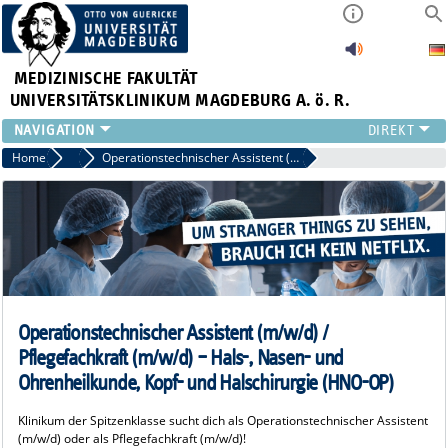
MEDIZINISCHE FAKULTÄT
UNIVERSITÄTSKLINIKUM MAGDEBURG A. ö. R.
INSTITUTE
Home
OP- und Anästhesiepflege
Operationstechnischer Assistent (m/w/d) / Pflegefachkraft (m/w/d) – Hals-, Nasen- und Ohrenheilkunde, Kopf- und Halschirurgie (HNO-OP)
KLINIKEN
ZENTRALE EINRICHTUNGEN
FORSCHUNG
PRESSE
ÜBER UNS
INTERNATIONAL
Operationstechnischer Assistent (m/w/d) /
INTRANET
Pflegefachkraft (m/w/d) – Hals-, Nasen- und
Ohrenheilkunde, Kopf- und Halschirurgie (HNO-OP)
Klinikum der Spitzenklasse sucht dich als Operationstechnischer Assistent
(m/w/d) oder als Pflegefachkraft (m/w/d)!