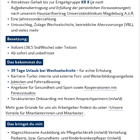
Attraktives Gehalt bis zur Entgeltgruppe
KR 8
(
je nach
Aufgabenübertragung und Erfüllung der persönlichen Voraussetzungen
)
nach unserem
Haustarifvertrag Universitätsklinikum Magdeburg A.ö.R.
Eine Jahressonderzahlung
Unizuschlag, Zulage Wechselschicht, betriebliche Altersvorsorge (VBL),
und vieles mehr
Besetzung:
Vollzeit (38,5 Std/Woche) oder Teilzeit
Ab sofort und unbefristet
Das bekommst du:
39 Tage Urlaub bei Wechselschicht
– für echte Erholung
Karriere-Turbo: interne und externe Fort- und Weiterbildungsangebote
Jobticket
und Fahrradleasing
Angebote für Gesundheit und Sport sowie
Kooperationen mit
Fitnessstudios
Strukturiertes Onboarding mit festen Ansprechpartnern (m/w/d)
Mehr gute Gründe für uns als Arbeitgeber findest du unter
Unsere
Vorteile für Mitarbeiterinnen und Mitarbeiter
.
Das bringst du mit:
Abgeschlossene Ausbildung als Pflegefachkraft (m/w/d) Vertiefung
Pädiatrie, bzw. Gesundheits- und Kinderkrankenpfleger (m/w/d)