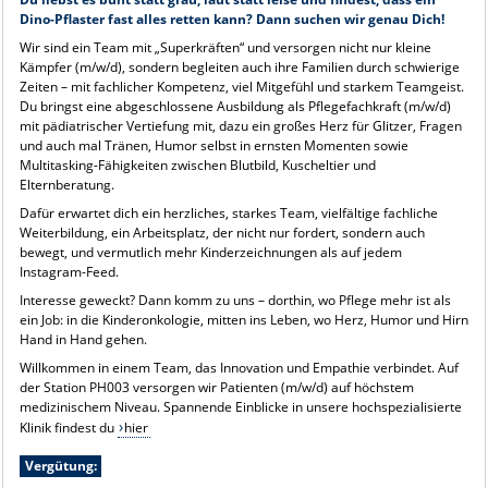
Dino-Pflaster fast alles retten kann? Dann suchen wir genau Dich!
Wir sind ein Team mit „Superkräften“ und versorgen nicht nur kleine
Kämpfer (m/w/d), sondern begleiten auch ihre Familien durch schwierige
Zeiten – mit fachlicher Kompetenz, viel Mitgefühl und starkem Teamgeist.
Du bringst eine abgeschlossene Ausbildung als Pflegefachkraft (m/w/d)
mit pädiatrischer Vertiefung mit, dazu ein großes Herz für Glitzer, Fragen
und auch mal Tränen, Humor selbst in ernsten Momenten sowie
Multitasking-Fähigkeiten zwischen Blutbild, Kuscheltier und
Elternberatung.
Dafür erwartet dich ein herzliches, starkes Team, vielfältige fachliche
Weiterbildung, ein Arbeitsplatz, der nicht nur fordert, sondern auch
bewegt, und vermutlich mehr Kinderzeichnungen als auf jedem
Instagram-Feed.
Interesse geweckt? Dann komm zu uns – dorthin, wo Pflege mehr ist als
ein Job: in die Kinderonkologie, mitten ins Leben, wo Herz, Humor und Hirn
Hand in Hand gehen.
Willkommen in einem Team, das Innovation und Empathie verbindet. Auf
der Station PH003 versorgen wir Patienten (m/w/d) auf höchstem
medizinischem Niveau. Spannende Einblicke in unsere hochspezialisierte
Klinik findest du
hier
Vergütung: