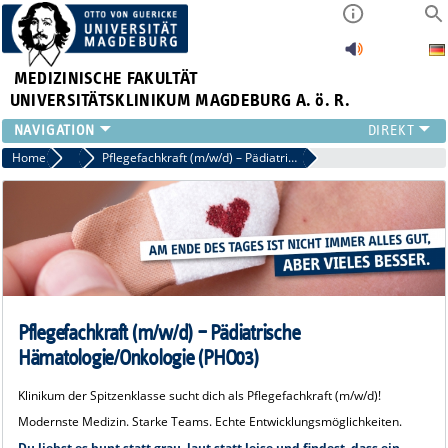
MEDIZINISCHE FAKULTÄT
UNIVERSITÄTSKLINIKUM MAGDEBURG A. ö. R.
INSTITUTE
Home
Pädiatrie-Pflege
Pflegefachkraft (m/w/d) – Pädiatrische Hämatologie/Onkologie (PHO03)
KLINIKEN
ZENTRALE EINRICHTUNGEN
FORSCHUNG
PRESSE
ÜBER UNS
INTERNATIONAL
Pflegefachkraft (m/w/d) – Pädiatrische
INTRANET
Hämatologie/Onkologie (PHO03)
Klinikum der Spitzenklasse sucht dich als Pflegefachkraft (m/w/d)!
Modernste Medizin. Starke Teams. Echte Entwicklungsmöglichkeiten.
Du liebst es bunt statt grau, laut statt leise und findest, dass ein