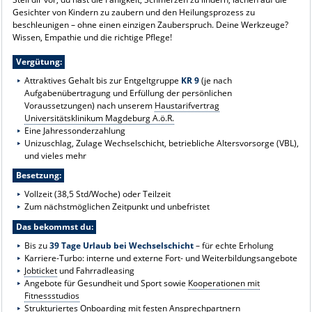
Gesichter von Kindern zu zaubern und den Heilungsprozess zu
beschleunigen – ohne einen einzigen Zauberspruch. Deine Werkzeuge?
Wissen, Empathie und die richtige Pflege!
Vergütung:
Attraktives Gehalt bis zur Entgeltgruppe
KR 9
(je nach
Aufgabenübertragung und Erfüllung der persönlichen
Voraussetzungen) nach unserem
Haustarifvertrag
Universitätsklinikum Magdeburg A.ö.R.
Eine Jahressonderzahlung
Unizuschlag, Zulage Wechselschicht, betriebliche Altersvorsorge (VBL),
und vieles mehr
Besetzung:
Vollzeit (38,5 Std/Woche) oder Teilzeit
Zum nächstmöglichen Zeitpunkt und unbefristet
Das bekommst du:
Bis zu
39 Tage Urlaub bei Wechselschicht
– für echte Erholung
Karriere-Turbo: interne und externe Fort- und Weiterbildungsangebote
Jobticket
und Fahrradleasing
Angebote für Gesundheit und Sport sowie
Kooperationen mit
Fitnessstudios
Strukturiertes Onboarding mit festen Ansprechpartnern