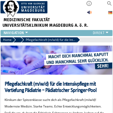
MEDIZINISCHE FAKULTÄT
UNIVERSITÄTSKLINIKUM MAGDEBURG A. ö. R.
INSTITUTE
Home
Pädiatrie-Pflege
Pflegefachkraft (m/w/d) für die Intensivpflege mit Vertiefung Pädiatrie – Pädiatrischer Springer-Pool
KLINIKEN
ZENTRALE EINRICHTUNGEN
FORSCHUNG
PRESSE
ÜBER UNS
INTERNATIONAL
Pflegefachkraft (m/w/d) für die Intensivpflege mit
INTRANET
Vertiefung Pädiatrie – Pädiatrischer Springer-Pool
Klinikum der Spitzenklasse sucht dich als Pflegefachkraft (m/w/d)!
Modernste Medizin. Starke Teams. Echte Entwicklungsmöglichkeiten.
Stell dir vor, du hast die Fähigkeit, Schmerzen zu lindern, lachen auf die