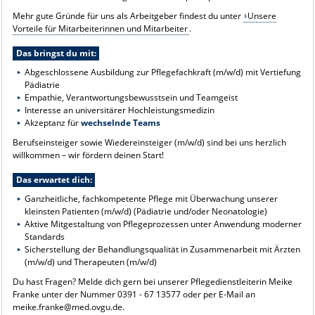
Mehr gute Gründe für uns als Arbeitgeber findest du unter
Unsere
Vorteile für Mitarbeiterinnen und Mitarbeiter
.
Das bringst du mit:
Abgeschlossene Ausbildung zur Pflegefachkraft (m/w/d) mit Vertiefung
Pädiatrie
Empathie, Verantwortungsbewusstsein und Teamgeist
Interesse an universitärer Hochleistungsmedizin
Akzeptanz für
wechselnde Teams
Berufseinsteiger sowie Wiedereinsteiger (m/w/d) sind bei uns herzlich
willkommen – wir fördern deinen Start!
Das erwartet dich:
Ganzheitliche, fachkompetente Pflege mit Überwachung unserer
kleinsten Patienten (m/w/d) (Pädiatrie und/oder Neonatologie)
Aktive Mitgestaltung von Pflegeprozessen unter Anwendung moderner
Standards
Sicherstellung der Behandlungsqualität in Zusammenarbeit mit Ärzten
(m/w/d) und Therapeuten (m/w/d)
Du hast Fragen? Melde dich gern bei unserer Pflegedienstleiterin Meike
Franke unter der Nummer 0391 - 67 13577 oder per E-Mail an
meike.franke@med.ovgu.de.