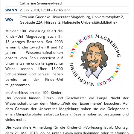
Catherine Sweeney-Reed
WANN
:
2. Juni 2018, 17:00 – 17:45 Uhr
Otto-von-Guericke-Universität Magdeburg, Universitätsplatz 2,
WO:
Gebäude 22A, Hörsaal 2, Haltestelle Universitätsbibliothek
Mit der 100. Vorlesung feiert die
Kinder-Uni Magdeburg auch ihr
15–jähriges Bestehen. Seit 2003
lernen Kinder zwischen 8 und 12
Jahren Wissenschaftsthemen
abseits vom Schulunterricht auf
unterhaltsame und altersgerechte
Weise kennen. Über 18.000
Schülerinnen und Schüler haben
bereits an der Kinder-Uni
teilgenommen.
Im Anschluss an die 100. Kinder-
Uni können Kinder, Eltern und Geschwister die Lange Nacht der
Wissenschaft unter dem Motto „Welt der Experimente“ besuchen. Auf
dem Campus der Universität Magdeburg haben sie die Gelegenheit,
einen Miniputzroboter selbst zu bauen, Riesenamöben zu bestaunen und
vieles mehr.
Die kostenfreie Anmeldung für die Kinder-Uni-Vorlesung ist ab Montag,
dem 21. Mai 2018, online unter
www.ovgu.de/kinder
oder telefonisch