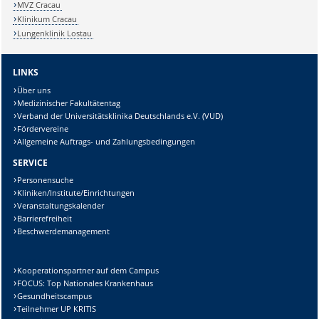
MVZ Cracau
Klinikum Cracau
Lungenklinik Lostau
LINKS
Über uns
Medizinischer Fakultätentag
Verband der Universitätsklinika Deutschlands e.V. (VUD)
Fördervereine
Allgemeine Auftrags- und Zahlungsbedingungen
SERVICE
Personensuche
Kliniken/Institute/Einrichtungen
Veranstaltungskalender
Barrierefreiheit
Beschwerdemanagement
Kooperationspartner auf dem Campus
FOCUS: Top Nationales Krankenhaus
Gesundheitscampus
Teilnehmer UP KRITIS