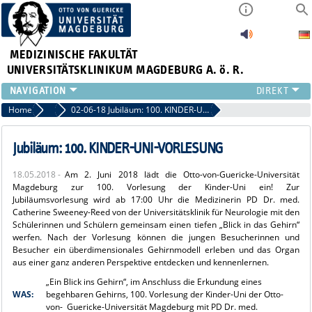
MEDIZINISCHE FAKULTÄT
UNIVERSITÄTSKLINIKUM MAGDEBURG A. ö. R.
INSTITUTE
Home
Archiv 2018
02-06-18 Jubiläum: 100. KINDER-UNI-VORLESUNG
KLINIKEN
ZENTRALE EINRICHTUNGEN
Jubiläum: 100. KINDER-UNI-VORLESUNG
FORSCHUNG
18.05.2018 -
Am 2. Juni 2018 lädt die Otto-von-Guericke-Universität
PRESSE
Magdeburg zur 100. Vorlesung der Kinder-Uni ein! Zur
ÜBER UNS
Jubiläumsvorlesung wird ab 17:00 Uhr die Medizinerin PD Dr. med.
Catherine Sweeney-Reed von der Universitätsklinik für Neurologie mit den
INTERNATIONAL
Schülerinnen und Schülern gemeinsam einen tiefen „Blick in das Gehirn“
INTRANET
werfen. Nach der Vorlesung können die jungen Besucherinnen und
Besucher ein überdimensionales Gehirnmodell erleben und das Organ
aus einer ganz anderen Perspektive entdecken und kennenlernen.
„Ein Blick ins Gehirn“, im Anschluss die Erkundung eines
WAS:
begehbaren Gehirns, 100. Vorlesung der Kinder-Uni der Otto-
von- Guericke-Universität Magdeburg mit PD Dr. med.