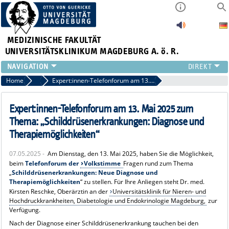
MEDIZINISCHE FAKULTÄT
UNIVERSITÄTSKLINIKUM MAGDEBURG A. ö. R.
INSTITUTE
Home
Archiv 2025 News
Expert:innen-Telefonforum am 13. Mai 2025 zum Thema: „Schilddrüsenerkrankungen: Diagnose und Therapiemöglichkeiten“
KLINIKEN
ZENTRALE EINRICHTUNGEN
Expert:innen-Telefonforum am 13. Mai 2025 zum
FORSCHUNG
Thema: „Schilddrüsenerkrankungen: Diagnose und
PRESSE
Therapiemöglichkeiten“
ÜBER UNS
07.05.2025 -
Am Dienstag, den 13. Mai 2025, haben Sie die Möglichkeit,
INTERNATIONAL
beim
Telefonforum
der
Volkstimme
Fragen rund zum Thema
INTRANET
„
Schilddrüsenerkrankungen: Neue Diagnose und
Therapiemöglichkeiten
“ zu stellen. Für Ihre Anliegen steht Dr. med.
Kirsten Reschke, Oberärztin an der
Universitätsklinik für Nieren- und
Hochdruckkrankheiten, Diabetologie und Endokrinologie Magdeburg,
zur
Verfügung.
Nach der Diagnose einer Schilddrüsenerkrankung tauchen bei den