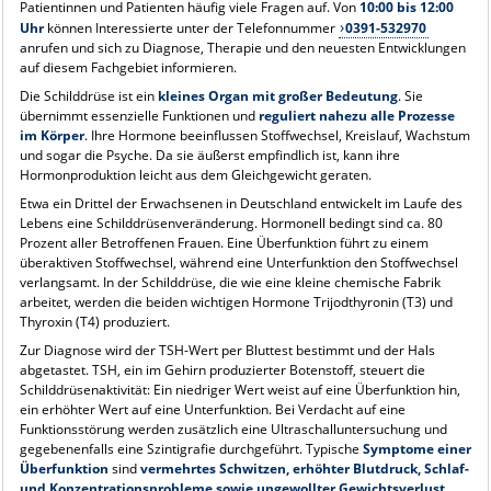
Patientinnen und Patienten häufig viele Fragen auf. Von
10:00 bis 12:00
Uhr
können Interessierte unter der Telefonnummer
0391-532970
anrufen und sich zu Diagnose, Therapie und den neuesten Entwicklungen
auf diesem Fachgebiet informieren.
Die Schilddrüse ist ein
kleines Organ mit großer Bedeutung
. Sie
übernimmt essenzielle Funktionen und
reguliert nahezu alle Prozesse
im Körper
. Ihre Hormone beeinflussen Stoffwechsel, Kreislauf, Wachstum
und sogar die Psyche. Da sie äußerst empfindlich ist, kann ihre
Hormonproduktion leicht aus dem Gleichgewicht geraten.
Etwa ein Drittel der Erwachsenen in Deutschland entwickelt im Laufe des
Lebens eine Schilddrüsenveränderung. Hormonell bedingt sind ca. 80
Prozent aller Betroffenen Frauen. Eine Überfunktion führt zu einem
überaktiven Stoffwechsel, während eine Unterfunktion den Stoffwechsel
verlangsamt. In der Schilddrüse, die wie eine kleine chemische Fabrik
arbeitet, werden die beiden wichtigen Hormone Trijodthyronin (T3) und
Thyroxin (T4) produziert.
Zur Diagnose wird der TSH-Wert per Bluttest bestimmt und der Hals
abgetastet. TSH, ein im Gehirn produzierter Botenstoff, steuert die
Schilddrüsenaktivität: Ein niedriger Wert weist auf eine Überfunktion hin,
ein erhöhter Wert auf eine Unterfunktion. Bei Verdacht auf eine
Funktionsstörung werden zusätzlich eine Ultraschalluntersuchung und
gegebenenfalls eine Szintigrafie durchgeführt. Typische
Symptome einer
Überfunktion
sind
vermehrtes Schwitzen, erhöhter Blutdruck, Schlaf-
und Konzentrationsprobleme sowie ungewollter Gewichtsverlust
.