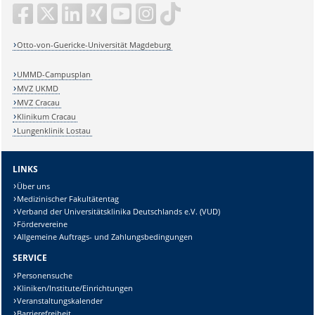
Otto-von-Guericke-Universität Magdeburg
UMMD-Campusplan
MVZ UKMD
MVZ Cracau
Klinikum Cracau
Lungenklinik Lostau
LINKS
Über uns
Medizinischer Fakultätentag
Verband der Universitätsklinika Deutschlands e.V. (VUD)
Fördervereine
Allgemeine Auftrags- und Zahlungsbedingungen
SERVICE
Personensuche
Kliniken/Institute/Einrichtungen
Veranstaltungskalender
Barrierefreiheit