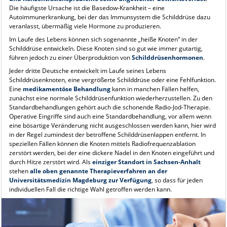
Die häufigste Ursache ist die Basedow-Krankheit – eine
Autoimmunerkrankung, bei der das Immunsystem die Schilddrüse dazu
veranlasst, übermäßig viele Hormone zu produzieren.
Im Laufe des Lebens können sich sogenannte „heiße Knoten“ in der
Schilddrüse entwickeln. Diese Knoten sind so gut wie immer gutartig,
führen jedoch zu einer Überproduktion von
Schilddrüsenhormonen
.
Jeder dritte Deutsche entwickelt im Laufe seines Lebens
Schilddrüsenknoten, eine vergrößerte Schilddrüse oder eine Fehlfunktion.
Eine
medikamentöse Behandlung
kann in manchen Fällen helfen,
zunächst eine normale Schilddrüsenfunktion wiederherzustellen. Zu den
Standardbehandlungen gehört auch die schonende Radio-Jod-Therapie.
Operative Eingriffe sind auch eine Standardbehandlung, vor allem wenn
eine bösartige Veränderung nicht ausgeschlossen werden kann, hier wird
in der Regel zumindest der betroffene Schilddrüsenlappen entfernt. In
speziellen Fällen können die Knoten mittels Radiofrequenzablation
zerstört werden, bei der eine dickere Nadel in den Knoten eingeführt und
durch Hitze zerstört wird. Als
einziger Standort in Sachsen-Anhalt
stehen
alle oben genannte Therapieverfahren an der
Universitätsmedizin Magdeburg zur Verfügung
, so dass für jeden
individuellen Fall die richtige Wahl getroffen werden kann.