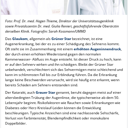
Foto: Prof. Dr. med. Hagen Thieme, Direktor der Universitätsaugenklinik
sowie Privatdozentin Dr. med. Giulia Renieri, geschäftsführende Oberärztin
derselben Klinik. Fotografin: Sarah Kossmann/UMMD
Das
Glaukom
, allgemein als
Grüner Star
bezeichnet, ist eine
Augenerkrankung, bei der es zu einer Schädigung des Sehnervs kommt.
Oft steht sie im Zusammenhang mit einem
erhöhten Augeninnendruck
,
der durch einen erhöhten Wiederstand gegen den normalen
Kammerwasser- Abfluss im Auge entsteht. Ist dieser Druck zu hoch, kann
er auf den Sehnerv wirken und ihn schädigen. Bleibt der Grüner Star
unbehandelt, verschlechtert sich das Sehvermögen meist schleichend und
kann im schlimmsten Fall bis zur Erblindung führen. Da die Erkrankung
lange keine Beschwerden verursacht, wird sie häufig erst erkannt, wenn
bereits Schäden am Sehnerv entstanden sind.
Der Katarakt, auch
Grauer Star
genannt, beruht dagegen meist auf einer
altersbedingten Trübung der Augenlinse, die typischerweise ab dem 50.
Lebensjahr beginnt. Risikofaktoren wie Rauchen sowie Erkrankungen wie
Diabetes oder Herz-Kreislauf-Leiden können die Entwicklung
beschleunigen. Typische Anzeichen sind eine nachlassende Sehschärfe,
Verlust von Farbintensität, Blendempfindlichkeit oder monokuläre
Doppelbilder.