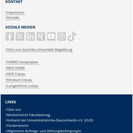
KONTAKT
Impressum
Kontakt
SOZIALE MEDIEN
Otto-von-Guericke-Universität Magdeburg
UMMD-Campusplan
MVZ UKMD
MVZ Cracau
Klinikum Cracau
Lungenklinik Lostau
LINKS
Über uns
Medizinischer Fakultätentag
Verband der Universitätsklinika Deutschlands e.V. (VUD)
Fördervereine
Allgemeine Auftrags- und Zahlungsbedingungen