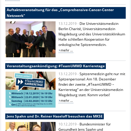
Auftaktveranstaltung für das „Comprehensive-Cancer-Center
Netzwerk"
13.12.2019 -
Die Universitätsmedizin
Berlin Charité, Universitätsmedizin
Magdeburg und das Universitätsklinikum
Halle schließen Kooperation für
onkologische Spitzenmedizin.
mehr ...
Veranstaltungsankündigung: #TeamUMMD Karrieretage
13.12.2019 -
Spitzenmedizin geht nur mit
Spitzenpersonal: Am 18. Dezember
findet der zweite „#TeamUMMD –
Karrieretag“ an der Universitätsmedizin
Magdeburg statt. Komm vorbei!
mehr ...
Jens Spahn und Dr. Reiner Haseloff besuchen das MKSE
10.12.2019 -
Bundesminister für
Gesundheit Jens Spahn und