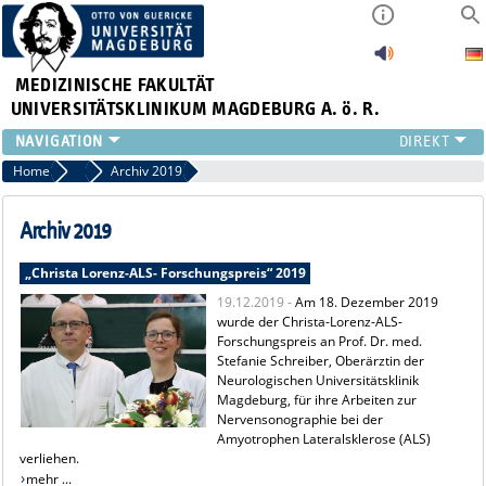
MEDIZINISCHE FAKULTÄT
UNIVERSITÄTSKLINIKUM MAGDEBURG A. ö. R.
INSTITUTE
Home
Archiv Pressemitteilungen
Archiv 2019
KLINIKEN
ZENTRALE EINRICHTUNGEN
Archiv 2019
FORSCHUNG
„Christa Lorenz-ALS- Forschungspreis“ 2019
PRESSE
19.12.2019 -
Am 18. Dezember 2019
ÜBER UNS
wurde der Christa-Lorenz-ALS-
INTERNATIONAL
Forschungspreis an Prof. Dr. med.
INTRANET
Stefanie Schreiber, Oberärztin der
Neurologischen Universitätsklinik
Magdeburg, für ihre Arbeiten zur
Nervensonographie bei der
Amyotrophen Lateralsklerose (ALS)
verliehen.
mehr ...