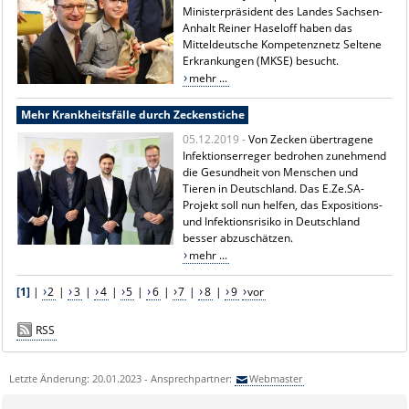
Ministerpräsident des Landes Sachsen-
Anhalt Reiner Haseloff haben das
Mitteldeutsche Kompetenznetz Seltene
Erkrankungen (MKSE) besucht.
mehr ...
Mehr Krankheitsfälle durch Zeckenstiche
05.12.2019 -
Von Zecken übertragene
Infektionserreger bedrohen zunehmend
die Gesundheit von Menschen und
Tieren in Deutschland. Das E.Ze.SA-
Projekt soll nun helfen, das Expositions-
und Infektionsrisiko in Deutschland
besser abzuschätzen.
mehr ...
[1]
|
2
|
3
|
4
|
5
|
6
|
7
|
8
|
9
vor
RSS
Letzte Änderung: 20.01.2023 - Ansprechpartner:
Webmaster