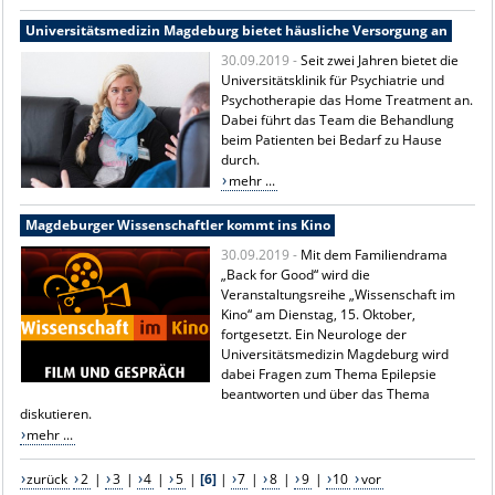
Universitätsmedizin Magdeburg bietet häusliche Versorgung an
30.09.2019 -
Seit zwei Jahren bietet die
Universitätsklinik für Psychiatrie und
Psychotherapie das Home Treatment an.
Dabei führt das Team die Behandlung
beim Patienten bei Bedarf zu Hause
durch.
mehr ...
Magdeburger Wissenschaftler kommt ins Kino
30.09.2019 -
Mit dem Familiendrama
„Back for Good“ wird die
Veranstaltungsreihe „Wissenschaft im
Kino“ am Dienstag, 15. Oktober,
fortgesetzt. Ein Neurologe der
Universitätsmedizin Magdeburg wird
dabei Fragen zum Thema Epilepsie
beantworten und über das Thema
diskutieren.
mehr ...
zurück
2
|
3
|
4
|
5
|
[6]
|
7
|
8
|
9
|
10
vor