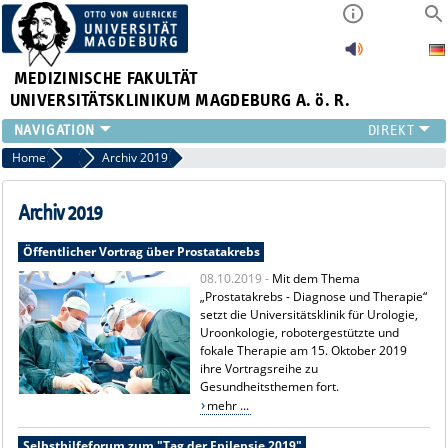
MEDIZINISCHE FAKULTÄT
UNIVERSITÄTSKLINIKUM MAGDEBURG A. ö. R.
INSTITUTE
Home
Archiv Pressemitteilungen
Archiv 2019
KLINIKEN
ZENTRALE EINRICHTUNGEN
Archiv 2019
FORSCHUNG
Öffentlicher Vortrag über Prostatakrebs
PRESSE
08.10.2019 -
Mit dem Thema
ÜBER UNS
„Prostatakrebs - Diagnose und Therapie“
INTERNATIONAL
setzt die Universitätsklinik für Urologie,
INTRANET
Uroonkologie, robotergestützte und
fokale Therapie am 15. Oktober 2019
ihre Vortragsreihe zu
Gesundheitsthemen fort.
mehr ...
Selbsthilfeforum zum "Tag der Epilepsie 2019"