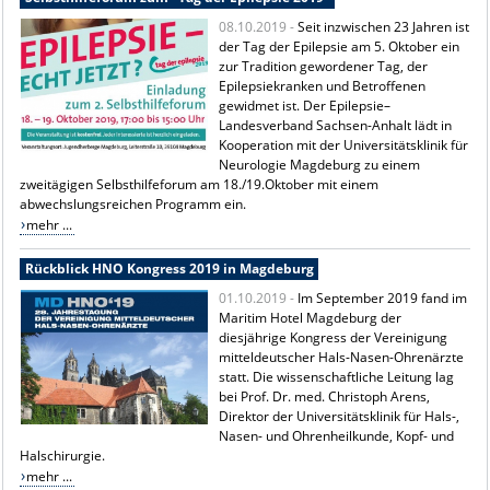
08.10.2019 -
Seit inzwischen 23 Jahren ist
der Tag der Epilepsie am 5. Oktober ein
zur Tradition gewordener Tag, der
Epilepsiekranken und Betroffenen
gewidmet ist. Der Epilepsie–
Landesverband Sachsen-Anhalt lädt in
Kooperation mit der Universitätsklinik für
Neurologie Magdeburg zu einem
zweitägigen Selbsthilfeforum am 18./19.Oktober mit einem
abwechslungsreichen Programm ein.
mehr ...
Rückblick HNO Kongress 2019 in Magdeburg
01.10.2019 -
Im September 2019 fand im
Maritim Hotel Magdeburg der
diesjährige Kongress der Vereinigung
mitteldeutscher Hals-Nasen-Ohrenärzte
statt. Die wissenschaftliche Leitung lag
bei Prof. Dr. med. Christoph Arens,
Direktor der Universitätsklinik für Hals-,
Nasen- und Ohrenheilkunde, Kopf- und
Halschirurgie.
mehr ...