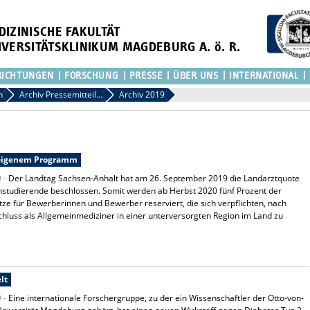
DIZINISCHE FAKULTÄT
IVERSITÄTSKLINIKUM MAGDEBURG A. ö. R.
RICHTUNGEN
FORSCHUNG
PRESSE
ÜBER UNS
INTERNATIONAL
n
Archiv Pressemitteilungen
Archiv 2019
t eigenem Programm
9 -
Der Landtag Sachsen-Anhalt hat am 26. September 2019 die Landarztquote
nstudierende beschlossen. Somit werden ab Herbst 2020 fünf Prozent der
tze für Bewerberinnen und Bewerber reserviert, die sich verpflichten, nach
hluss als Allgemeinmediziner in einer unterversorgten Region im Land zu
lt
9 -
Eine internationale Forschergruppe, zu der ein Wissenschaftler der Otto-von-