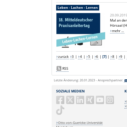
Leben - Lachen - Lernen
20.09.201
Mal an der
Hörsaal (H
mehr ...
zurück
3
|
4
|
5
|
6
|
[7]
|
8
|
9
|
RSS
Letzte Änderung: 20.01.2023 - Ansprechpartner:
SOZIALE MEDIEN
K
Otto-von-Guericke-Universität