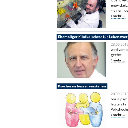
Guericke-U
entwickelt
– einem de
mehr ...
Ehemaliger Klinikdirektor für Lebenswer
23.09.201
wird vom 
geehrt.
mehr ...
Psychosen besser verstehen
20.09.201
Sozialpsyc
letzten Te
Volkshochs
mehr ...