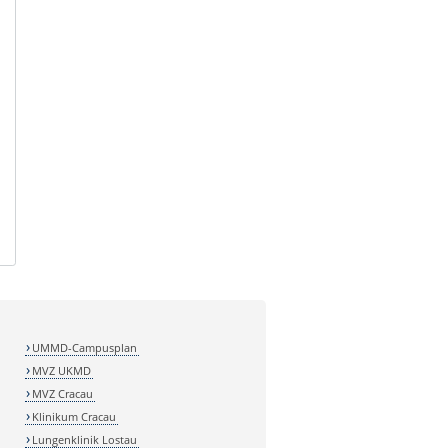
UMMD-Campusplan
MVZ UKMD
MVZ Cracau
Klinikum Cracau
Lungenklinik Lostau