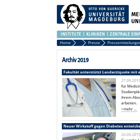
ME
UN
INSTITUTE
KLINIKEN
ZENTRALE EIN
Home
Presse
Presse
Pressemitteilunge
Archiv 2019
Fakultät unterstützt Landarztquote mi
27.09.201
für Medizi
Studienplä
ihrem Absc
arbeiten.
mehr ...
Neuer Wirkstoff gegen Diabetes entwicke
26.09.201