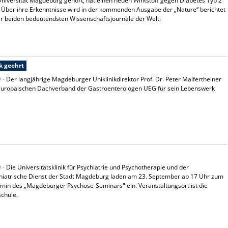
niversität Magdeburg gehört, hat einen neuen Wirkstoff gegen Diabetes Typ 2
. Über ihre Erkenntnisse wird in der kommenden Ausgabe der „Nature“ berichtet
r beiden bedeutendsten Wissenschaftsjournale der Welt.
k geehrt
9 -
Der langjährige Magdeburger Uniklinikdirektor Prof. Dr. Peter Malfertheiner
europäischen Dachverband der Gastroenterologen UEG für sein Lebenswerk
9 -
Die Universitätsklinik für Psychiatrie und Psychotherapie und der
hiatrische Dienst der Stadt Magdeburg laden am 23. September ab 17 Uhr zum
rmin des „Magdeburger Psychose-Seminars" ein. Veranstaltungsort ist die
chule.