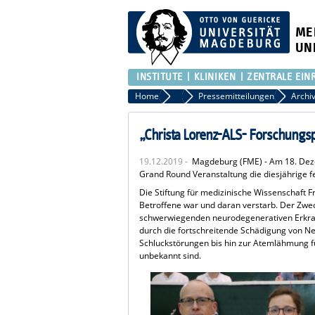
ME
UN
INSTITUTE
KLINIKEN
ZENTRALE EIN
Home
Presse
Pressemitteilungen
„Christa Lorenz-ALS- Forschungsp
19.12.2019 -
Magdeburg (FME) - Am 18. Deze
Grand Round Veranstaltung die diesjährige fe
Die Stiftung für medizinische Wissenschaft F
Betroffene war und daran verstarb. Der Zwec
schwerwiegenden neurodegenerativen Erkrank
durch die fortschreitende Schädigung von 
Schluckstörungen bis hin zur Atemlähmung fü
unbekannt sind.