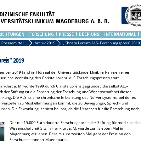
DIZINISCHE FAKULTÄT
IVERSITÄTSKLINIKUM MAGDEBURG A. ö. R.
RICHTUNGEN
FORSCHUNG
PRESSE
ÜBER UNS
INTERNATIONAL
Archiv Pressemitteilungen
Archiv 2019
„Christa Lorenz-ALS- Forschungspreis“ 2019
reis“ 2019
mber 2019 fand im Hörsaal der Universitätskinderklinik im Rahmen einer
ierliche Verleihung des Christa-Lorenz-ALS-Forschungspreises statt.
rankfurt a. M. wurde 1999 durch Christa Lorenz gegründet, die selbst ALS-
k der Stiftung ist die Förderung der Forschung und Wissenschaft bei dieser
ung. Die ALS ist eine chronische Erkrankung des Nervensystems, bei der es
Nervenzellen zu Muskellähmungen kommt, die zu Bewegungs-, Sprech- und
hren. Die Erkrankung ist nicht heilbar, da die Ursachen für die Entstehung noch
Der mit 15.000 Euro dotierte Forschungspreis der Stiftung für medizinische
Wissenschaft mit Sitz in Frankfurt a. M. wurde zum siebten Mal in
Magdeburg verliehen. Bereits zum zweiten Mal geht der Preis an den
Forschungsstandort Magdeburg.