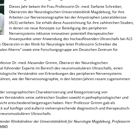
Dieses Jahr bekam ihn Frau Professorin Dr. med. Stefanie Schreiber,
Oberärztin der Neurologischen Universitätsklinik Magdeburg, für ihre
Arbeiten zur Nervensonographie bei der Amyotrophen Lateralsklerose
(ALS) verliehen. Sie erhält diese Auszeichnung für ihre zahlreichen Studien,
in denen sie neue Konzepte zur Beteiligung des peripheren
Nervensystems inklusive innovativer potentiell therapeutischer
Ansatzpunkte unter Anwendung des hochauflösenden Ultraschalls bei ALS
Oberärztin in der Klinik für Neurologie leitet Professorin Schreiber die
ralen Alterns“ sowie eine Forschungsgruppe am Deutschen Zentrum für
rofessor Dr. med. Alexander Grimm, Oberarzt der Neurologischen
onal führender Experte im Bereich des neuromuskulären Ultraschalls, einen
hysiologische Verständnis von Erkrankungen des peripheren Nervensystems
ahren, wie der Nervensonographie, in den letzten Jahren rasant zugenommen
n der sonographischen Charakterisierung und Kategorisierung von
n Verständnis seine zahlreichen Studien sowohl in pathophysiologischer und
nsicht entscheidend beigetragen haben. Herr Professor Grimm gab als
k auf künftige und äußerst vielversprechende diagnostisch und therapeutisch-
 neuromuskulären Ultraschalls.
rtretender Klinikdirektor der Universitätsklinik für Neurologie Magdeburg, Professorin
/UMMD