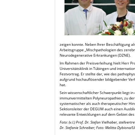
zeigen konnte. Neben Ihrer Beschäftigung als 
Arbeitsgruppe „Mischpathologien des zereb
Neurodegenerative Erkrankungen (DZNE).
Im Rahmen der Preisverleihung hielt Herr P
Universitätsklinik in Tübingen und internati
Festvortrag. Er stellte dar, wie das pathop
aufgrund hochauflösender bildgebender Verf
hat.
Sein wissenschaftlicher Schwerpunkt liegt i
immunvermittelten Polyneuropathien, zu dere
systematischer als auch therapeutischer Hi
Sektionsleiter der DEGUM auch einen Ausblic
relevante Entwicklungen auf dem Gebiet des
Foto: (v.l.) Prof. Dr. Stefan Vielhaber, stellve
Dr. Stefanie Schreiber;
Foto: Melitta Dybiona