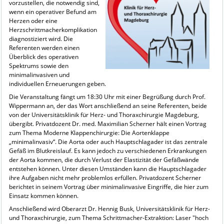
vorzustellen, die notwendig sind,
wenn ein operativer Befund am
Herzen oder eine
Herzschrittmacherkomplikation
diagnostiziert wird. Die
Referenten werden einen
Überblick des operativen
Spektrums sowie den
minimalinvasiven und
individuellen Erneuerungen geben.
Die Veranstaltung fängt um 18:30 Uhr mit einer Begrüßung durch Prof.
Wippermann an, der das Wort anschließend an seine Referenten, beide
von der Universitätsklinik für Herz- und Thoraxchirurgie Magdeburg,
übergibt. Privatdozent Dr. med. Maximilian Scherner hält einen Vortrag
zum Thema Moderne Klappenchirurgie: Die Aortenklappe
„minimalinvasiv“. Die Aorta oder auch Hauptschlagader ist das zentrale
Gefäß im Blutkreislauf. Es kann jedoch zu verschiedenen Erkrankungen
der Aorta kommen, die durch Verlust der Elastizität der Gefäßwände
entstehen können. Unter diesen Umständen kann die Hauptschlagader
ihre Aufgaben nicht mehr problemlos erfüllen. Privatdozent Scherner
berichtet in seinem Vortrag über minimalinvasive Eingriffe, die hier zum
Einsatz kommen können.
Anschließend wird Oberarzt Dr. Hennig Busk, Universitätsklinik für Herz-
und Thoraxchirurgie, zum Thema Schrittmacher-Extraktion: Laser "hoch