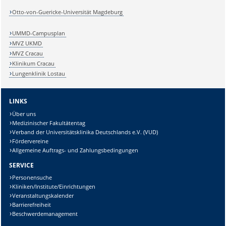
Otto-von-Guericke-Universität Magdeburg
UMMD-Campusplan
MVZ UKMD
MVZ Cracau
Klinikum Cracau
Lungenklinik Lostau
LINKS
Über uns
Medizinischer Fakultätentag
Verband der Universitätsklinika Deutschlands e.V. (VUD)
Fördervereine
Allgemeine Auftrags- und Zahlungsbedingungen
SERVICE
Personensuche
Kliniken/Institute/Einrichtungen
Veranstaltungskalender
Barrierefreiheit
Beschwerdemanagement