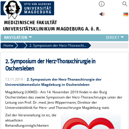
MEDIZINISCHE FAKULTÄT
UNIVERSITÄTSKLINIKUM MAGDEBURG A. ö. R.
INSTITUTE
Home
Archiv 2019
2. Symposium der Herz-Thoraxchirurgie in Oschersleben
KLINIKEN
ZENTRALE EINRICHTUNGEN
2. Symposium der Herz-Thoraxchirurgie in
FORSCHUNG
Oschersleben
PRESSE
13.11.2019 -
2. Symposium der Herz-Thoraxchirurgie der
ÜBER UNS
Universitätsmedizin Magdeburg in Oschersleben
INTERNATIONAL
Magdeburg (UKMD) - Am 14. November 2019 findet in der Burg
INTRANET
Oschersleben das zweite Symposium der Herz-Thoraxchirurgie unter der
Leitung von Prof. Dr. med. Jens Wippermann, Direktor der
Universitätsklinik für Herz- und Thoraxchirurgie Magdeburg statt.
Ziel der Veranstaltung ist es, die
aktuellsten
Behandlungsmöglichkeiten