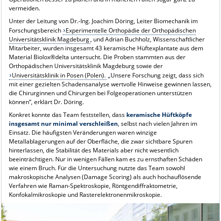
vermeiden.
Unter der Leitung von Dr.-Ing. Joachim Döring, Leiter Biomechanik im
Forschungsbereich
Experimentelle Orthopädie der Orthopädischen
Universitätsklinik Magdeburg
, und Adrian Buchholz, Wissenschaftlicher
Mitarbeiter, wurden insgesamt 43 keramische Hüftexplantate aus dem
Material Biolox®delta untersucht. Die Proben stammten aus der
Orthopädischen Universitätsklinik Magdeburg sowie der
Universitätsklinik in Posen (Polen).
„Unsere Forschung zeigt, dass sich
mit einer gezielten Schadensanalyse wertvolle Hinweise gewinnen lassen,
die Chirurginnen und Chirurgen bei Folgeoperationen unterstützen
können“, erklärt Dr. Döring.
Konkret konnte das Team feststellen, dass
keramische Hüftköpfe
insgesamt nur minimal verschleißen
, selbst nach vielen Jahren im
Einsatz. Die häufigsten Veränderungen waren winzige
Metallablagerungen auf der Oberfläche, die zwar sichtbare Spuren
hinterlassen, die Stabilität des Materials aber nicht wesentlich
beeinträchtigen. Nur in wenigen Fällen kam es zu ernsthaften Schäden
wie einem Bruch. Für die Untersuchung nutzte das Team sowohl
makroskopische Analysen (Damage Scoring) als auch hochauflösende
Verfahren wie Raman-Spektroskopie, Röntgendiffraktometrie,
Konfokalmikroskopie und Rasterelektronenmikroskopie.