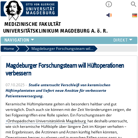
MEDIZINISCHE FAKULTÄT
UNIVERSITÄTSKLINIKUM MAGDEBURG A. ö. R.
INSTITUTE
Home
Archiv 2025
Magdeburger Forschungsteam will Hüftoperationen verbessern
KLINIKEN
ZENTRALE EINRICHTUNGEN
Magdeburger Forschungsteam will Hüftoperationen
FORSCHUNG
verbessern
PRESSE
07.10.2025 -
Studie untersucht Verschleiß von keramischen
ÜBER UNS
Hüftimplantaten und liefert neue Ansätze für verbesserte
INTERNATIONAL
Patientenversorgung.
INTRANET
Keramische Hüftimplantate gelten als besonders haltbar und gut
verträglich. Doch auch sie können mit der Zeit Veränderungen zeigen, die
bei Folgeeingriffen eine Rolle spielen. Ein Forschungsteam der
Orthopädischen Universitätsklinik Magdeburg
hat deshalb untersucht,
wie sich keramische Hüftköpfe über längere Zeit im Körper verhalten –
mit Ergebnissen, die Ärztinnen und Ärzten künftig helfen könnten,
Operationen besser zu planen und in manchen Fällen sogar ganz zu