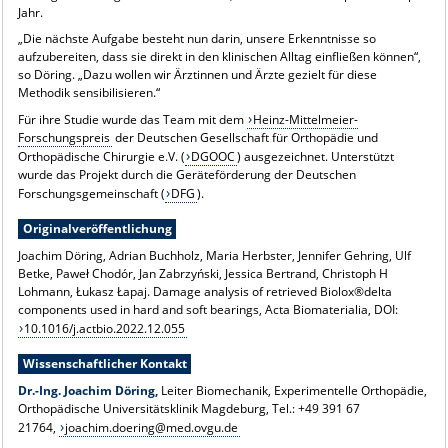
Jahr.
„Die nächste Aufgabe besteht nun darin, unsere Erkenntnisse so
aufzubereiten, dass sie direkt in den klinischen Alltag einfließen können“,
so Döring. „Dazu wollen wir Ärztinnen und Ärzte gezielt für diese
Methodik sensibilisieren.“
Für ihre Studie wurde das Team mit dem
Heinz-Mittelmeier-
Forschungspreis
der Deutschen Gesellschaft für Orthopädie und
Orthopädische Chirurgie e.V. (
DGOOC
) ausgezeichnet. Unterstützt
wurde das Projekt durch die Geräteförderung der Deutschen
Forschungsgemeinschaft (
DFG
).
Originalveröffentlichung
Joachim Döring, Adrian Buchholz, Maria Herbster, Jennifer Gehring, Ulf
Betke, Paweł Chodór, Jan Zabrzyński, Jessica Bertrand, Christoph H
Lohmann, Łukasz Łapaj. Damage analysis of retrieved Biolox®delta
components used in hard and soft bearings, Acta Biomaterialia, DOI:
10.1016/j.actbio.2022.12.055
Wissenschaftlicher Kontakt
Dr.-Ing. Joachim Döring,
Leiter Biomechanik, Experimentelle Orthopädie,
Orthopädische Universitätsklinik Magdeburg, Tel.: +49 391 67
21764,
joachim.doering@med.ovgu.de