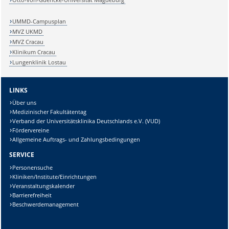
UMMD-Campusplan
MVZ UKMD
MVZ Cracau
Klinikum Cracau
Lungenklinik Lostau
LINKS
Über uns
Medizinischer Fakultätentag
Verband der Universitätsklinika Deutschlands e.V. (VUD)
Fördervereine
Allgemeine Auftrags- und Zahlungsbedingungen
SERVICE
Personensuche
Kliniken/Institute/Einrichtungen
Veranstaltungskalender
Barrierefreiheit
Beschwerdemanagement