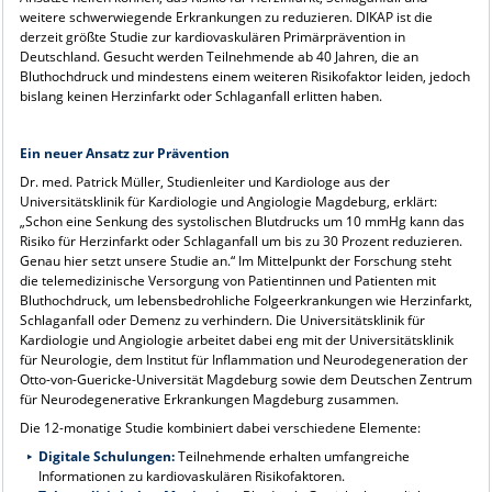
weitere schwerwiegende Erkrankungen zu reduzieren. DIKAP ist die
derzeit größte Studie zur kardiovaskulären Primärprävention in
Deutschland. Gesucht werden Teilnehmende ab 40 Jahren, die an
Bluthochdruck und mindestens einem weiteren Risikofaktor leiden, jedoch
bislang keinen Herzinfarkt oder Schlaganfall erlitten haben.
Ein neuer Ansatz zur Prävention
Dr. med. Patrick Müller, Studienleiter und Kardiologe aus der
Universitätsklinik für Kardiologie und Angiologie Magdeburg, erklärt:
„Schon eine Senkung des systolischen Blutdrucks um 10 mmHg kann das
Risiko für Herzinfarkt oder Schlaganfall um bis zu 30 Prozent reduzieren.
Genau hier setzt unsere Studie an.“ Im Mittelpunkt der Forschung steht
die telemedizinische Versorgung von Patientinnen und Patienten mit
Bluthochdruck, um lebensbedrohliche Folgeerkrankungen wie Herzinfarkt,
Schlaganfall oder Demenz zu verhindern. Die Universitätsklinik für
Kardiologie und Angiologie arbeitet dabei eng mit der Universitätsklinik
für Neurologie, dem Institut für Inflammation und Neurodegeneration der
Otto-von-Guericke-Universität Magdeburg sowie dem Deutschen Zentrum
für Neurodegenerative Erkrankungen Magdeburg zusammen.
Die 12-monatige Studie kombiniert dabei verschiedene Elemente:
Digitale Schulungen:
Teilnehmende erhalten umfangreiche
Informationen zu kardiovaskulären Risikofaktoren.