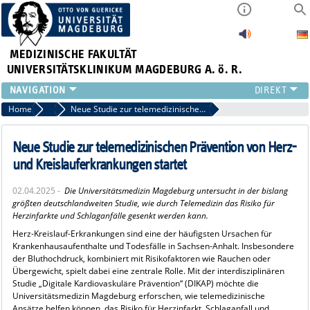
MEDIZINISCHE FAKULTÄT
UNIVERSITÄTSKLINIKUM MAGDEBURG A. ö. R.
INSTITUTE
Home
Archiv 2025
Neue Studie zur telemedizinischen Prävention von Herz- und Kreislauferkrankungen startet
KLINIKEN
ZENTRALE EINRICHTUNGEN
Neue Studie zur telemedizinischen Prävention von Herz-
FORSCHUNG
und Kreislauferkrankungen startet
PRESSE
02.04.2025 -
Die Universitätsmedizin Magdeburg untersucht in der bislang
ÜBER UNS
größten deutschlandweiten Studie, wie durch Telemedizin das Risiko für
INTERNATIONAL
Herzinfarkte und Schlaganfälle gesenkt werden kann.
INTRANET
Herz-Kreislauf-Erkrankungen sind eine der häufigsten Ursachen für
Krankenhausaufenthalte und Todesfälle in Sachsen-Anhalt. Insbesondere
der Bluthochdruck, kombiniert mit Risikofaktoren wie Rauchen oder
Übergewicht, spielt dabei eine zentrale Rolle. Mit der interdisziplinären
Studie „Digitale Kardiovaskuläre Prävention“ (DIKAP) möchte die
Universitätsmedizin Magdeburg erforschen, wie telemedizinische
Ansätze helfen können, das Risiko für Herzinfarkt, Schlaganfall und