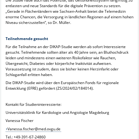
Die Studie habe auch das Potenzial, das Gesundheitssystem langfristig zu
entlasten und neue Standards für die digitale Prävention zu setzen.
„Gerade in Flächenländern wie Sachsen-Anhalt bietet die Telemedizin
enorme Chancen, die Versorgung in ländlichen Regionen auf einem hohen
Niveau sicherzustellen“, so Dr. Müller.
Teilnehmende gesucht
Für die Teilnahme an der DIKAP-Studie werden ab sofort Interessierte
gesucht. Teilnehmende sollten älter als 40 Jahre sein, an Bluthochdruck
leiden und mindestens einen weiteren Risikofaktor wie Rauchen,
Übergewicht, Diabetes oder körperliche Inaktivität aufweisen.
Voraussetzung ist zudem, dass sie bisher keinen Herzinfarkt oder
Schlaganfall erlitten haben.
Die DIKAP-Studie wird über den Europäischen Fonds für regionale
Entwicklung (EFRE) gefördert (ZS/2024/02/184014).
Kontakt für Studieninteressierte:
Universitätsklinik für Kardiologie und Angiologie Magdeburg
Vanessa Fischer
Vanessa.fischer@med.ovgu.de
Tel.: +49-391-67-24860