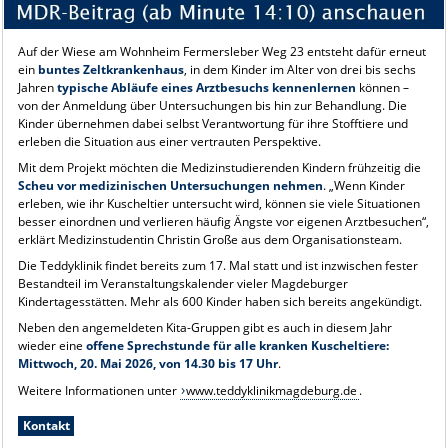
Auf der Wiese am Wohnheim Fermersleber Weg 23 entsteht dafür erneut
ein
buntes Zeltkrankenhaus
, in dem Kinder im Alter von drei bis sechs
Jahren
typische Abläufe eines Arztbesuchs kennenlernen
können –
von der Anmeldung über Untersuchungen bis hin zur Behandlung. Die
Kinder übernehmen dabei selbst Verantwortung für ihre Stofftiere und
erleben die Situation aus einer vertrauten Perspektive.
Mit dem Projekt möchten die Medizinstudierenden Kindern frühzeitig die
Scheu vor medizinischen Untersuchungen nehmen
. „Wenn Kinder
erleben, wie ihr Kuscheltier untersucht wird, können sie viele Situationen
besser einordnen und verlieren häufig Ängste vor eigenen Arztbesuchen“,
erklärt Medizinstudentin Christin Große aus dem Organisationsteam.
Die Teddyklinik findet bereits zum 17. Mal statt und ist inzwischen fester
Bestandteil im Veranstaltungskalender vieler Magdeburger
Kindertagesstätten. Mehr als 600 Kinder haben sich bereits angekündigt.
Neben den angemeldeten Kita-Gruppen gibt es auch in diesem Jahr
wieder eine
offene Sprechstunde für alle kranken Kuscheltiere:
Mittwoch, 20. Mai 2026, von 14.30 bis 17 Uhr
.
Weitere Informationen unter
www.teddyklinikmagdeburg.de
.
Kontakt