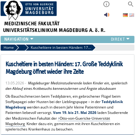
MEDIZINISCHE FAKULTÄT
UNIVERSITÄTSKLINIKUM MAGDEBURG A. ö. R.
INSTITUTE
Home
Pressemitteilungen
Kuscheltiere in besten Händen: 17. Große Teddyklinik Magdeburg öffnet wieder ihre Zelte
KLINIKEN
ZENTRALE EINRICHTUNGEN
Kuscheltiere in besten Händen: 17. Große Teddyklinik
FORSCHUNG
Magdeburg öffnet wieder ihre Zelte
PRESSE
13.05.2026 -
Magdeburger Medizinstudierende laden Kinder ein, spielerisch
ÜBER UNS
den Ablauf eines Arztbesuchs kennenzulernen und Ängste abzubauen
INTERNATIONAL
Ob Bauchschmerzen beim Teddybären, ein gebrochener Flügel beim
INTRANET
Stoffpapagei oder Husten bei der Lieblingspuppe – in der
Teddyklinik
Magdeburg
werden auch in diesem Jahr kleine Patientinnen und
Patienten liebevoll versorgt.
Vom 19. bis 21. Mai 2026
laden Studierende
der Medizinischen Fakultät der
Otto-von-Guericke-Universität
Magdeburg
Kinder dazu ein, gemeinsam mit ihren Kuscheltieren ein
spielerisches Krankenhaus zu besuchen.