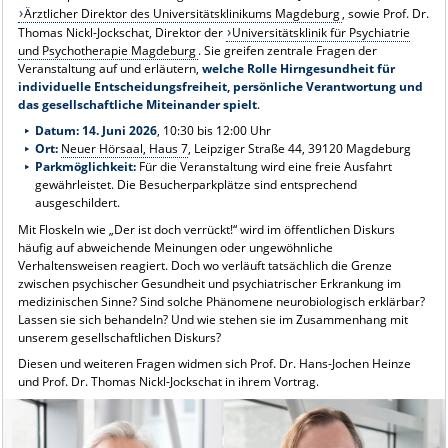
Ärztlicher Direktor des Universitätsklinikums Magdeburg
, sowie Prof. Dr.
Thomas Nickl-Jockschat, Direktor der
Universitätsklinik für Psychiatrie
und Psychotherapie Magdeburg
. Sie greifen zentrale Fragen der
Veranstaltung auf und erläutern,
welche Rolle Hirngesundheit für
individuelle Entscheidungsfreiheit, persönliche Verantwortung und
das gesellschaftliche Miteinander spielt
.
Datum:
14. Juni 2026
, 10:30 bis 12:00 Uhr
Ort:
Neuer Hörsaal, Haus 7
, Leipziger Straße 44, 39120 Magdeburg
Parkmöglichkeit:
Für die Veranstaltung wird eine freie Ausfahrt
gewährleistet. Die Besucherparkplätze sind entsprechend
ausgeschildert.
Mit Floskeln wie „Der ist doch verrückt!“ wird im öffentlichen Diskurs
häufig auf abweichende Meinungen oder ungewöhnliche
Verhaltensweisen reagiert. Doch wo verläuft tatsächlich die Grenze
zwischen psychischer Gesundheit und psychiatrischer Erkrankung im
medizinischen Sinne? Sind solche Phänomene neurobiologisch erklärbar?
Lassen sie sich behandeln? Und wie stehen sie im Zusammenhang mit
unserem gesellschaftlichen Diskurs?
Diesen und weiteren Fragen widmen sich Prof. Dr. Hans-Jochen Heinze
und Prof. Dr. Thomas Nickl-Jockschat in ihrem Vortrag.