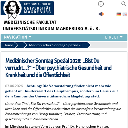
MEDIZINISCHE FAKULTÄT
UNIVERSITÄTSKLINIKUM MAGDEBURG A. ö. R.
INSTITUTE
Home
Pressemitteilungen
Medizinischer Sonntag Spezial 2026: „Bist Du verrückt…?“ - Über psychiatrische Gesundheit und Krankheit und die Öffentlichkeit
KLINIKEN
ZENTRALE EINRICHTUNGEN
Medizinischer Sonntag Spezial 2026: „Bist Du
FORSCHUNG
verrückt…?“ - Über psychiatrische Gesundheit und
PRESSE
Krankheit und die Öffentlichkeit
ÜBER UNS
03.06.2026 -
Achtung: Die Veranstaltung findet nicht mehr wie
INTERNATIONAL
gehabt im Uni-Hörsaal 1 des Hauptcampus, sondern im Haus 7 auf
INTRANET
dem Campus der Universitätsmedizin Magdeburg statt.
Unter dem Titel „Bist Du verrückt…?“ – Über psychiatrische Gesundheit und
Krankheit und die Öffentlichkeit beleuchtet die kostenfreie Veranstaltung die
Zusammenhänge von Hirngesundheit, Freiheit, Verantwortung und
gesellschaftlichem Zusammenleben.
Im Mittelpunkt stehen Vorträge von Prof. Dr. Hans-Jochen Heinze,