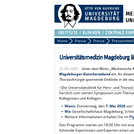
ME
UN
INSTITUTE
KLINIKEN
ZENTRALE EIN
Home
Presse
Presse
Pressemittei
Universitätsmedizin Magdeburg l
22.04.2026 -
Unter dem Motto „Mechanische K
Magdeburger Kunstherzabend
ein. An diesem
Thoraxchirurgie spannende Einblicke in die neu
Die Universitätsklinik für Herz- und Thora
herzlich zum vierten Symposium zum Thema Kun
Kolleginnen und Kollegen.
Wann:
Donnerstag, den
7. Mai 2026
von 1
Wo:
Gesellschaftshaus Magdeburg, Schö
Weitere Informationen erhalten Sie im
Fl
Das Programm startet um 18:00 Uhr mit eine
führende Expertinnen und Experten einen um