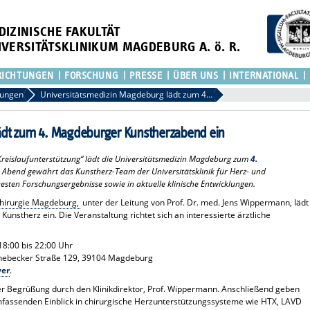
DIZINISCHE FAKULTÄT
IVERSITÄTSKLINIKUM MAGDEBURG A. ö. R.
RICHTUNGEN
FORSCHUNG
PRESSE
ÜBER UNS
INTERNATIONAL
lungen
Universitätsmedizin Magdeburg lädt zum 4. Magdeburger Kunstherzabend ein
ädt zum 4. Magdeburger Kunstherzabend ein
reislaufunterstützung“ lädt die Universitätsmedizin Magdeburg zum
4.
 Abend gewährt das Kunstherz-Team der Universitätsklinik für Herz- und
esten Forschungsergebnisse sowie in aktuelle klinische Entwicklungen.
xchirurgie Magdeburg,
unter der Leitung von Prof. Dr. med. Jens Wippermann, lädt
stherz ein. Die Veranstaltung richtet sich an interessierte ärztliche
8:00 bis 22:00 Uhr
nebecker Straße 129, 39104 Magdeburg
yer
.
r Begrüßung durch den Klinikdirektor, Prof. Wippermann. Anschließend geben
fassenden Einblick in chirurgische Herzunterstützungssysteme wie HTX, LAVD