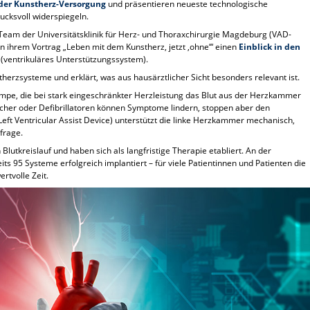
n der Kunstherz-Versorgung
und präsentieren neueste technologische
ucksvoll widerspiegeln.
eam der Universitätsklinik für Herz- und Thoraxchirurgie Magdeburg (VAD-
 ihrem Vortrag „Leben mit dem Kunstherz, jetzt ‚ohne‘“ einen
Einblick in den
(ventrikuläres Unterstützungssystem).
herzsysteme und erklärt, was aus hausärztlicher Sicht besonders relevant ist.
mpe, die bei stark eingeschränkter Herzleistung das Blut aus der Herzkammer
acher oder Defibrillatoren können Symptome lindern, stoppen aber den
Left Ventricular Assist Device) unterstützt die linke Herzkammer mechanisch,
frage.
utkreislauf und haben sich als langfristige Therapie etabliert. An der
 95 Systeme erfolgreich implantiert – für viele Patientinnen und Patienten die
rtvolle Zeit.