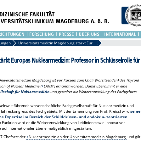
DIZINISCHE FAKULTÄT
IVERSITÄTSKLINIKUM MAGDEBURG A. ö. R.
RICHTUNGEN
FORSCHUNG
PRESSE
ÜBER UNS
INTERNATIONAL
lungen
Universitätsmedizin Magdeburg stärkt Europas Nuklearmedizin: Professor in Schlüsselrolle für Schilddrüsenerkrankungen
rkt Europas Nuklearmedizin: Professor in Schlüsselrolle für
 Universitätsmedizin Magdeburg ist vor Kurzem zum Chair (Vorsitzenden) des Thyroid
on of Nuclear Medicine (
EANM
) ernannt worden. Damit übernimmt er eine
ellschaft für Nuklearmedizin
und gestaltet die Weiterentwicklung des Fachgebiets
weltweit führende wissenschaftliche Fachgesellschaft für Nuklearmedizin und
 Jahreskongress des Fachgebiets. Mit der Ernennung von Prof. Kreissl wird
seine
he Expertise im Bereich der Schilddrüsen- und endokrin- zentrierten
n Funktion wird er die Weiterentwicklung von Leitlinien sowie innovativer
 auf internationaler Ebene maßgeblich mitgestalten.
017 Chefarzt der
Nuklearmedizin an der Universitätsmedizin Magdeburg
und gilt