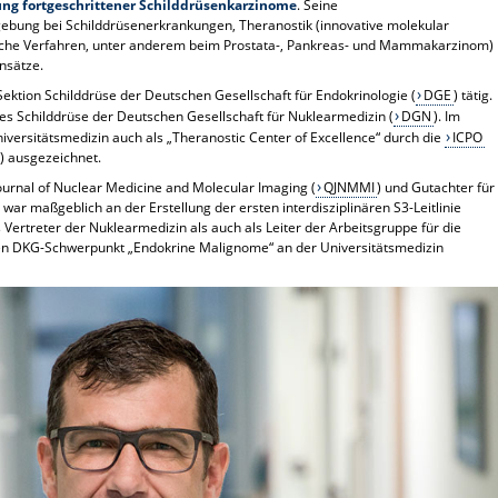
ung fortgeschrittener Schilddrüsenkarzinome
. Seine
bung bei Schilddrüsenerkrankungen, Theranostik (innovative molekular
ische Verfahren, unter anderem beim Prostata-, Pankreas- und Mammakarzinom)
Ansätze.
Sektion Schilddrüse der Deutschen Gesellschaft für Endokrinologie (
DGE
) tätig.
s Schilddrüse der Deutschen Gesellschaft für Nuklearmedizin (
DGN
). Im
iversitätsmedizin auch als „Theranostic Center of Excellence“ durch die
ICPO
y) ausgezeichnet.
 Journal of Nuclear Medicine and Molecular Imaging (
QJNMMI
) und Gutachter für
 war maßgeblich an der Erstellung der ersten interdisziplinären S3-Leitlinie
 Vertreter der Nuklearmedizin als auch als Leiter der Arbeitsgruppe für die
 den DKG-Schwerpunkt „Endokrine Malignome“ an der Universitätsmedizin