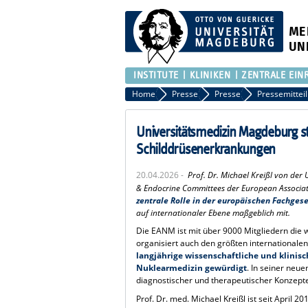
ME
UN
INSTITUTE
KLINIKEN
ZENTRALE EIN
Home
Presse
Presse
Pressemittei
Universitätsmedizin Magdeburg stä
Schilddrüsenerkrankungen
20.04.2026 -
Prof. Dr. Michael Kreißl von der
& Endocrine Committees der European Associati
zentrale Rolle in der europäischen Fachges
auf internationaler Ebene maßgeblich mit.
Die EANM ist mit über 9000 Mitgliedern die 
organisiert auch den größten internationalen
langjährige wissenschaftliche und klinisc
Nuklearmedizin gewürdigt
. In seiner neue
diagnostischer und therapeutischer Konzepte
Prof. Dr. med. Michael Kreißl ist seit April 2