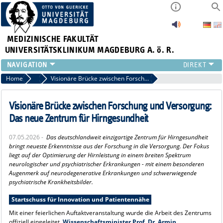
MEDIZINISCHE FAKULTÄT
UNIVERSITÄTSKLINIKUM MAGDEBURG A. ö. R.
INSTITUTE
Home
Pressemitteilungen
Visionäre Brücke zwischen Forschung und Versorgung: Das neue Zentrum für Hirngesundheit
KLINIKEN
ZENTRALE EINRICHTUNGEN
Visionäre Brücke zwischen Forschung und Versorgung:
FORSCHUNG
Das neue Zentrum für Hirngesundheit
PRESSE
07.05.2026 -
Das deutschlandweit einzigartige Zentrum für Hirngesundheit
ÜBER UNS
bringt neueste Erkenntnisse aus der Forschung in die Versorgung. Der Fokus
INTERNATIONAL
liegt auf der Optimierung der Hirnleistung in einem breiten Spektrum
neurologischer und psychiatrischer Erkrankungen - mit einem besonderen
INTRANET
Augenmerk auf neurodegenerative Erkrankungen und schwerwiegende
psychiatrische Krankheitsbilder.
Startschuss für Innovation und Patientennähe
Mit einer feierlichen Auftaktveranstaltung wurde die Arbeit des Zentrums
offiziell eingeleitet.
Wissenschaftsminister Prof. Dr. Armin