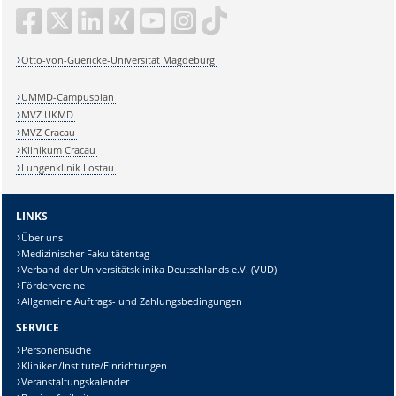
Otto-von-Guericke-Universität Magdeburg
UMMD-Campusplan
MVZ UKMD
MVZ Cracau
Klinikum Cracau
Lungenklinik Lostau
LINKS
Über uns
Medizinischer Fakultätentag
Verband der Universitätsklinika Deutschlands e.V. (VUD)
Fördervereine
Allgemeine Auftrags- und Zahlungsbedingungen
SERVICE
Personensuche
Kliniken/Institute/Einrichtungen
Veranstaltungskalender