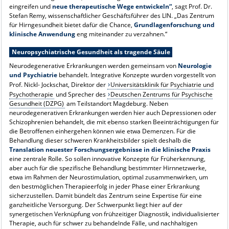
eingreifen und
neue therapeutische Wege entwickeln“
, sagt Prof. Dr.
Stefan Remy, wissenschaftlicher Geschäftsführer des LIN. „Das Zentrum
für Hirngesundheit bietet dafür die Chance,
Grundlagenforschung und
klinische Anwendung
eng miteinander zu verzahnen.“
Neuropsychiatrische Gesundheit als tragende Säule
Neurodegenerative Erkrankungen werden gemeinsam von
Neurologie
und Psychiatrie
behandelt. Integrative Konzepte wurden vorgestellt von
Prof. Nickl- Jockschat, Direktor der
Universitätsklinik für Psychiatrie und
Psychotherapie
und Sprecher des
Deutschen Zentrums für Psychische
Gesundheit (DZPG)
am Teilstandort Magdeburg. Neben
neurodegenerativen Erkrankungen werden hier auch Depressionen oder
Schizophrenien behandelt, die mit ebenso starken Beeinträchtigungen für
die Betroffenen einhergehen können wie etwa Demenzen. Für die
Behandlung dieser schweren Krankheitsbilder spielt deshalb die
Translation neuester Forschungsergebnisse in die klinische Praxis
eine zentrale Rolle. So sollen innovative Konzepte für Früherkennung,
aber auch für die spezifische Behandlung bestimmter Hirnnetzwerke,
etwa im Rahmen der Neurostimulation, optimal zusammenwirken, um
den bestmöglichen Therapieerfolg in jeder Phase einer Erkrankung
sicherzustellen. Damit bündelt das Zentrum seine Expertise für eine
ganzheitliche Versorgung. Der Schwerpunkt liegt hier auf der
synergetischen Verknüpfung von frühzeitiger Diagnostik, individualisierter
Therapie, auch für schwer zu behandelnde Fälle, und nachhaltigen