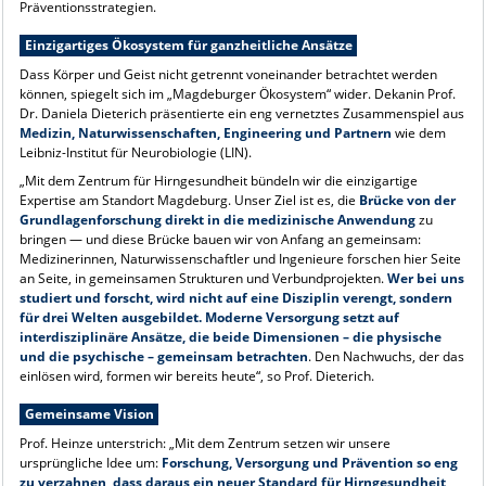
Präventionsstrategien.
Einzigartiges Ökosystem für ganzheitliche Ansätze
Dass Körper und Geist nicht getrennt voneinander betrachtet werden
können, spiegelt sich im „Magdeburger Ökosystem“ wider. Dekanin Prof.
Dr. Daniela Dieterich präsentierte ein eng vernetztes Zusammenspiel aus
Medizin, Naturwissenschaften, Engineering und Partnern
wie dem
Leibniz-Institut für Neurobiologie (LIN).
„Mit dem Zentrum für Hirngesundheit bündeln wir die einzigartige
Expertise am Standort Magdeburg. Unser Ziel ist es, die
Brücke von der
Grundlagenforschung direkt in die medizinische Anwendung
zu
bringen — und diese Brücke bauen wir von Anfang an gemeinsam:
Medizinerinnen, Naturwissenschaftler und Ingenieure forschen hier Seite
an Seite, in gemeinsamen Strukturen und Verbundprojekten.
Wer bei uns
studiert und forscht, wird nicht auf eine Disziplin verengt, sondern
für drei Welten ausgebildet. Moderne Versorgung setzt auf
interdisziplinäre Ansätze, die beide Dimensionen – die physische
und die psychische – gemeinsam betrachten
. Den Nachwuchs, der das
einlösen wird, formen wir bereits heute“, so Prof. Dieterich.
Gemeinsame Vision
Prof. Heinze unterstrich: „Mit dem Zentrum setzen wir unsere
ursprüngliche Idee um:
Forschung, Versorgung und Prävention so eng
zu verzahnen, dass daraus ein neuer Standard für Hirngesundheit