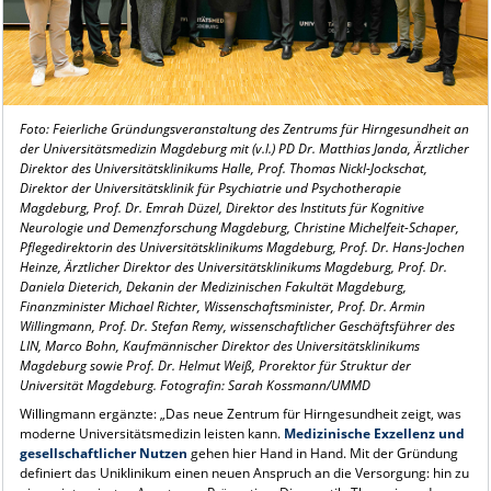
Foto: Feierliche Gründungsveranstaltung des Zentrums für Hirngesundheit an
der Universitätsmedizin Magdeburg mit (v.l.) PD Dr. Matthias Janda, Ärztlicher
Direktor des Universitätsklinikums Halle, Prof. Thomas Nickl-Jockschat,
Direktor der Universitätsklinik für Psychiatrie und Psychotherapie
Magdeburg, Prof. Dr. Emrah Düzel, Direktor des Instituts für Kognitive
Neurologie und Demenzforschung Magdeburg, Christine Michelfeit-Schaper,
Pflegedirektorin des Universitätsklinikums Magdeburg, Prof. Dr. Hans-Jochen
Heinze, Ärztlicher Direktor des Universitätsklinikums Magdeburg, Prof. Dr.
Daniela Dieterich, Dekanin der Medizinischen Fakultät Magdeburg,
Finanzminister Michael Richter, Wissenschaftsminister, Prof. Dr. Armin
Willingmann, Prof. Dr. Stefan Remy, wissenschaftlicher Geschäftsführer des
LIN, Marco Bohn, Kaufmännischer Direktor des Universitätsklinikums
Magdeburg sowie Prof. Dr. Helmut Weiß, Prorektor für Struktur der
Universität Magdeburg.
Fotografin: Sarah Kossmann/UMMD
Willingmann ergänzte: „Das neue Zentrum für Hirngesundheit zeigt, was
moderne Universitätsmedizin leisten kann.
Medizinische Exzellenz und
gesellschaftlicher Nutzen
gehen hier Hand in Hand. Mit der Gründung
definiert das Uniklinikum einen neuen Anspruch an die Versorgung: hin zu