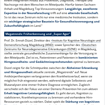
einem integrierten Ansatz aus Prävention, Diagnostik, Therapie und
Nachsorge mit dem Menschen im Mittelpunkt. Hierfür bieten Sachsen-
Anhalt und Magdeburg Top-Voraussetzungen:
Langjährige, exzellente
Expertise in der Neuroforschung
trifft auf eine
alternde Gesellschaft
.
So ist das neue Zentrum nicht nur eine medizinische Institution, sondern
ein
wichtiger strategischer Baustein für Gesundheitsversorgung und
Zukunftsfähigkeit
im Land.“
Megatrends: Früherkennung und „Super Ager“
Prof. Dr. Emrah Düzel, Direktor des
Instituts für Kognitive Neurologie und
Demenzforschung Magdeburg (IKND)
sowie Sprecher des
Deutschen
Zentrums für Neurodegenerative Erkrankungen (DZNE)
in Magdeburg,
stellte zentrale gesundheitliche Zusammenhänge für die Versorgung in
den Mittelpunkt. Ziel ist es, Patientinnen und Patienten in
kombinierten
Hirngesundheits- und Gedächtnissprechstunden
optimal zu betreuen.
Düzel zeigte für die Schnittpunkte zwischen der
Alzheimer Erkrankung
und Hirngesundheit
aktuelle zentrale „Megatrends“ auf: Neue
Antikörpertherapien verlangsamen den Krankheitsverlauf, wenn sie
möglichst früh eingesetzt werden, während digitale Selbsttests und
Blutanalysen eine immer frühere Diagnose ermöglichen. Zugleich
verschiebt sich der Fokus von einer Demenz-Prävention hin zum aktiven
Erhalt kognitiver Leistungsfähigkeit
. Es geht darum, Kognition zu
stabilisieren, Krankheitsprozesse zu bremsen und vorhandene Hirn-
Ressourcen gezielt zu stärken. Dabei spielt die
Stärkung von kognitiven