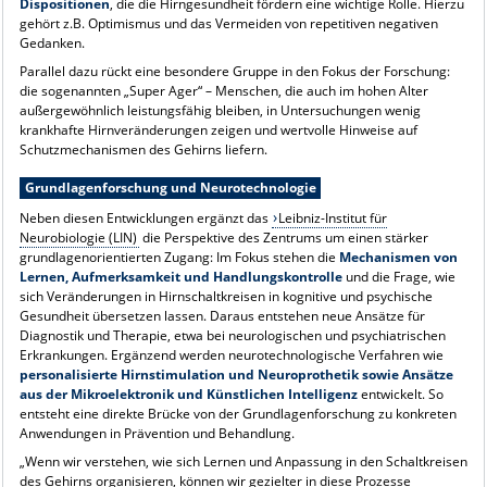
Dispositionen
, die die Hirngesundheit fördern eine wichtige Rolle. Hierzu
gehört z.B. Optimismus und das Vermeiden von repetitiven negativen
Gedanken.
Parallel dazu rückt eine besondere Gruppe in den Fokus der Forschung:
die sogenannten „Super Ager“ – Menschen, die auch im hohen Alter
außergewöhnlich leistungsfähig bleiben, in Untersuchungen wenig
krankhafte Hirnveränderungen zeigen und wertvolle Hinweise auf
Schutzmechanismen des Gehirns liefern.
Grundlagenforschung und Neurotechnologie
Neben diesen Entwicklungen ergänzt das
Leibniz-Institut für
Neurobiologie (LIN)
die Perspektive des Zentrums um einen stärker
grundlagenorientierten Zugang: Im Fokus stehen die
Mechanismen von
Lernen, Aufmerksamkeit und Handlungskontrolle
und die Frage, wie
sich Veränderungen in Hirnschaltkreisen in kognitive und psychische
Gesundheit übersetzen lassen. Daraus entstehen neue Ansätze für
Diagnostik und Therapie, etwa bei neurologischen und psychiatrischen
Erkrankungen. Ergänzend werden neurotechnologische Verfahren wie
personalisierte Hirnstimulation und Neuroprothetik sowie Ansätze
aus der Mikroelektronik und Künstlichen Intelligenz
entwickelt. So
entsteht eine direkte Brücke von der Grundlagenforschung zu konkreten
Anwendungen in Prävention und Behandlung.
„Wenn wir verstehen, wie sich Lernen und Anpassung in den Schaltkreisen
des Gehirns organisieren, können wir gezielter in diese Prozesse