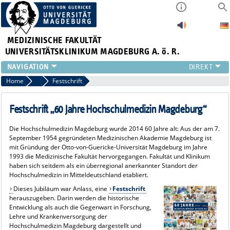
MEDIZINISCHE FAKULTÄT
UNIVERSITÄTSKLINIKUM MAGDEBURG A. ö. R.
INSTITUTE
Home
60 Jahre Hochschulmedizin Magdeburg
Festschrift
KLINIKEN
ZENTRALE EINRICHTUNGEN
Festschrift „60 Jahre Hochschulmedizin Magdeburg“
FORSCHUNG
Die Hochschulmedizin Magdeburg wurde 2014 60 Jahre alt: Aus der am 7.
PRESSE
September 1954 gegründeten Medizinischen Akademie Magdeburg ist
ÜBER UNS
mit Gründung der Otto-von-Guericke-Universität Magdeburg im Jahre
1993 die Medizinische Fakultät hervorgegangen. Fakultät und Klinikum
INTERNATIONAL
haben sich seitdem als ein überregional anerkannter Standort der
INTRANET
Hochschulmedizin in Mitteldeutschland etabliert.
Dieses Jubiläum war Anlass, eine
Festschrift
herauszugeben. Darin werden die historische
Entwicklung als auch die Gegenwart in Forschung,
Lehre und Krankenversorgung der
Hochschulmedizin Magdeburg dargestellt und