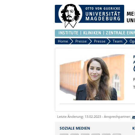
ME
UN
INSTITUTE
KLINIKEN
ZENTRALE EIN
Home
Presse
Presse
Team
Öge
A
T
Letzte Änderung: 13.02.2023 - Ansprechpartner:
SOZIALE MEDIEN
K