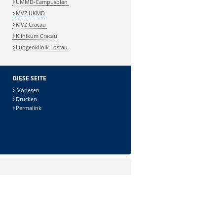
UMMD-Campusplan
MVZ UKMD
MVZ Cracau
Klinikum Cracau
Lungenklinik Lostau
DIESE SEITE
Vorlesen
Drucken
Permalink