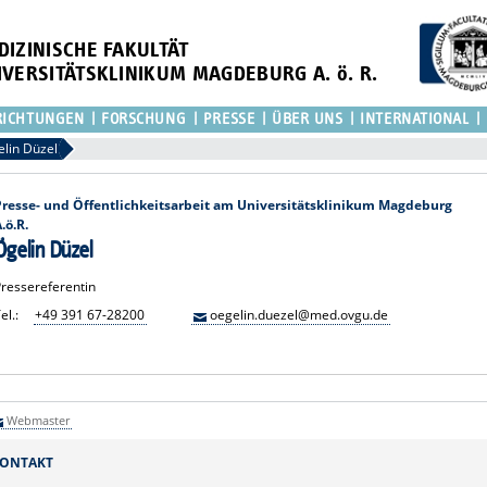
DIZINISCHE FAKULTÄT
IVERSITÄTSKLINIKUM MAGDEBURG A. ö. R.
RICHTUNGEN
FORSCHUNG
PRESSE
ÜBER UNS
INTERNATIONAL
lin Düzel
Presse- und Öffentlichkeitsarbeit am Universitätsklinikum Magdeburg
.ö.R.
Ögelin Düzel
Pressereferentin
el.:
+49 391 67-28200
oegelin.duezel@med.ovgu.de
Webmaster
ONTAKT