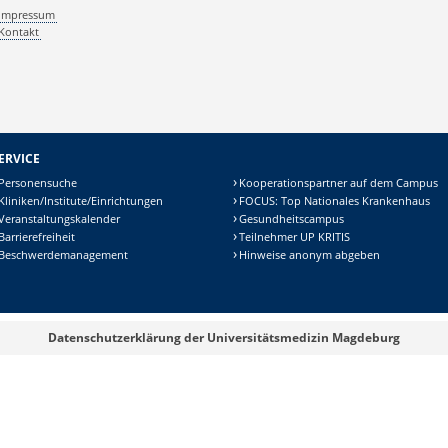
Impressum
Kontakt
ERVICE
Personensuche
Kooperationspartner auf dem Campus
Kliniken/Institute/Einrichtungen
FOCUS: Top Nationales Krankenhaus
Veranstaltungskalender
Gesundheitscampus
Barrierefreiheit
Teilnehmer UP KRITIS
Beschwerdemanagement
Hinweise anonym abgeben
Datenschutzerklärung der Universitätsmedizin Magdeburg