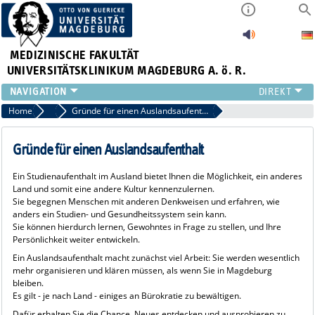
MEDIZINISCHE FAKULTÄT
UNIVERSITÄTSKLINIKUM MAGDEBURG A. ö. R.
INSTITUTE
Home
Studierende der Medizinischen Fakultät
Gründe für einen Auslandsaufenthalt
KLINIKEN
ZENTRALE EINRICHTUNGEN
Gründe für einen Auslandsaufenthalt
FORSCHUNG
Ein Studienaufenthalt im Ausland bietet Ihnen die Möglichkeit, ein anderes
PRESSE
Land und somit eine andere Kultur kennenzulernen.
ÜBER UNS
Sie begegnen Menschen mit anderen Denkweisen und erfahren, wie
anders ein Studien- und Gesundheitssystem sein kann.
INTERNATIONAL
Sie können hierdurch lernen, Gewohntes in Frage zu stellen, und Ihre
INTRANET
Persönlichkeit weiter entwickeln.
Ein Auslandsaufenthalt macht zunächst viel Arbeit: Sie werden wesentlich
mehr organisieren und klären müssen, als wenn Sie in Magdeburg
bleiben.
Es gilt - je nach Land - einiges an Bürokratie zu bewältigen.
Dafür erhalten Sie die Chance, Neues entdecken und ausprobieren zu