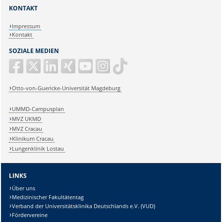
KONTAKT
Impressum
Kontakt
SOZIALE MEDIEN
Otto-von-Guericke-Universität Magdeburg
UMMD-Campusplan
MVZ UKMD
MVZ Cracau
Klinikum Cracau
Lungenklinik Lostau
LINKS
Über uns
Medizinischer Fakultätentag
Verband der Universitätsklinika Deutschlands e.V. (VUD)
Fördervereine