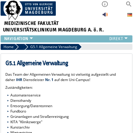
MEDIZINISCHE FAKULTÄT
UNIVERSITÄTSKLINIKUM MAGDEBURG A. ö. R.
INSTITUTE
Home
Geschäftsbereich Logistik und zentrale Dienstleistungen (G5)
G5.1 Allgemeine Verwaltung
KLINIKEN
ZENTRALE EINRICHTUNGEN
G5.1 Allgemeine Verwaltung
FORSCHUNG
Das Team der Allgemeinen Verwaltung ist vielseitig aufgestellt und
PRESSE
daher
IHR
Dienstleister
Nr. 1
auf dem Uni-Campus!
ÜBER UNS
Zuständigkeiten:
INTERNATIONAL
Automatenservice
INTRANET
Diensthandy
Entsorgung/Datentonnen
Fundbüro
Grünanlagen und Straßenreinigung
KITA "Klinikzwerge"
Kunstarchiv
Mietverträge