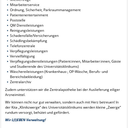
Mitarbeiterservice
Ordnung, Sicherheit, Parkraummanagement
Patientenentertainment
Poststelle
QM Dienstleistungen
Reinigungsleistungen
Schadensfälle/Versicherungen
Schädlingsbekämpfung
Telefonzentrale
Verpflegungsleistungen
Vervielfältigung
Verpflegungsdienstleistungen (Patient:innen, Mitarbeiter:innen, Gäste
und Studierende des Universitätsklinikums)
Wäschereileistungen (Krankenhaus-, OP-Wäsche, Berufs- und
Bereichsbekleidung)
Zentralarchiv
Zudem unterstützen wir die Zentralapotheke bei der Auslieferung eiliger
Arzneimittel.
Wir können nicht nur gut verwalten, sondern auch mit Herz betreuen! In
der Kita „Klinikzwerge“ des Universitätsklinikums werden kleine „Zwerge“
rundum versorgt, behütet und gefördert.
Wir L(I)EBEN Verwaltung!