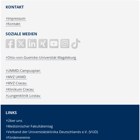
KONTAKT
Impressum
Kontakt
SOZIALE MEDIEN
Otto-von-Guericke-Universität Magdeburg
UMMD-Campusplan
MVZ UKMD
MVZ Cracau
Klinikum Cracau
Lungenklinik Lostau
LINKS
Über uns
Medizinischer Fakultätentag
Verband der Universitätsklinika Deutschlands e.V. (VUD)
Fördervereine