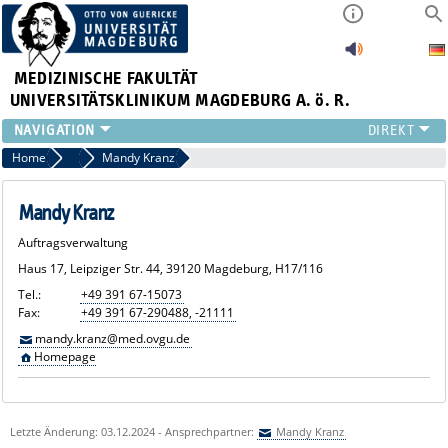
MEDIZINISCHE FAKULTÄT
UNIVERSITÄTSKLINIKUM MAGDEBURG A. ö. R.
INSTITUTE
Home
Mitarbeiter:innen
Mandy Kranz
KLINIKEN
ZENTRALE EINRICHTUNGEN
Mandy Kranz
FORSCHUNG
Auftragsverwaltung
PRESSE
Haus 17, Leipziger Str. 44, 39120 Magdeburg, H17/116
ÜBER UNS
Tel.:
+49 391 67-15073
INTERNATIONAL
Fax:
+49 391 67-290488, -21111
INTRANET
mandy.kranz@med.ovgu.de
Homepage
Letzte Änderung: 03.12.2024 - Ansprechpartner:
Mandy Kranz