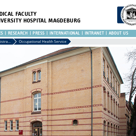
DICAL FACULTY
IVERSITY HOSPITAL MAGDEBURG
ES
RESEARCH
PRESS
INTERNATIONAL
INTRANET
ABOUT US
Medical Administration
Occupational Health Service