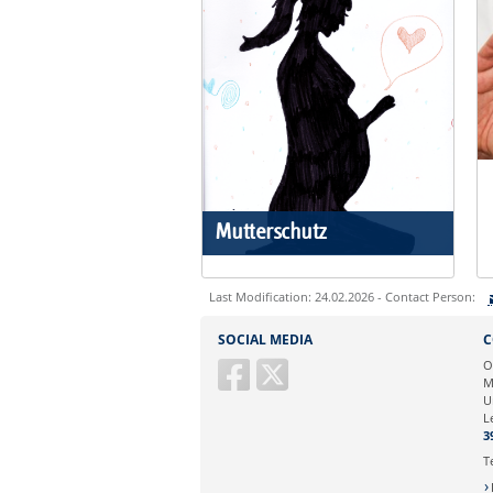
Mutterschutz
Last Modification: 24.02.2026 - Contact Person:
Sie können eine Nachricht versenden an:
SOCIAL MEDIA
C
Ihre E-Mailadresse:
O
M
U
Ihr Anliegen:
L
3
T