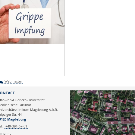
Webmaster
Webmaster
ONTACT
tto-von-Guericke-Universität
edizinische Fakultät
niversitätsklinikum Magdeburg A.ö.R.
eipziger Str. 44
9120 Magdeburg
el.:
+49-391-67-01
Imprint