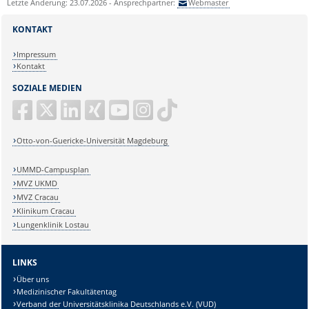
Letzte Änderung: 23.07.2026 - Ansprechpartner:
Webmaster
KONTAKT
Impressum
Kontakt
SOZIALE MEDIEN
Otto-von-Guericke-Universität Magdeburg
UMMD-Campusplan
MVZ UKMD
MVZ Cracau
Klinikum Cracau
Lungenklinik Lostau
LINKS
Über uns
Medizinischer Fakultätentag
Verband der Universitätsklinika Deutschlands e.V. (VUD)