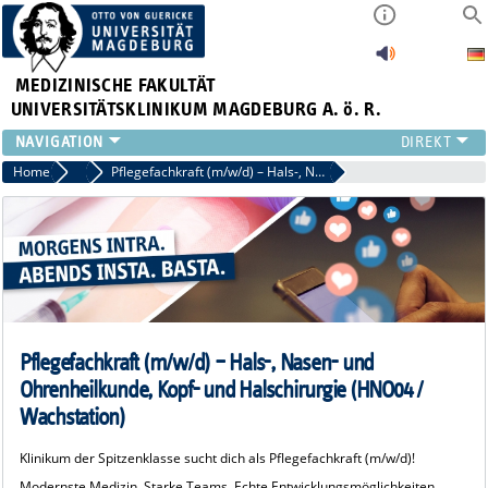
MEDIZINISCHE FAKULTÄT
UNIVERSITÄTSKLINIKUM MAGDEBURG A. ö. R.
INSTITUTE
Home
Intensivpflege, Intermediate Care und Wachstationen
Pflegefachkraft (m/w/d) – Hals-, Nasen- und Ohrenheilkunde, Kopf- und Halschirurgie (HNO04 / Wachstation)
KLINIKEN
ZENTRALE EINRICHTUNGEN
FORSCHUNG
PRESSE
ÜBER UNS
INTERNATIONAL
Pflegefachkraft (m/w/d) – Hals-, Nasen- und
INTRANET
Ohrenheilkunde, Kopf- und Halschirurgie (HNO04 /
Wachstation)
Klinikum der Spitzenklasse sucht dich als Pflegefachkraft (m/w/d)!
Modernste Medizin. Starke Teams. Echte Entwicklungsmöglichkeiten.