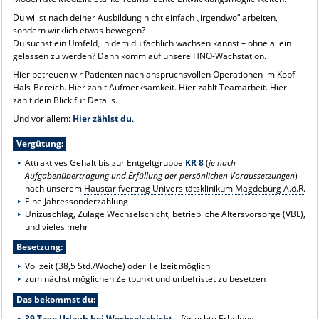
Du willst nach deiner Ausbildung nicht einfach „irgendwo“ arbeiten,
sondern wirklich etwas bewegen?
Du suchst ein Umfeld, in dem du fachlich wachsen kannst – ohne allein
gelassen zu werden? Dann komm auf unsere HNO-Wachstation.
Hier betreuen wir Patienten nach anspruchsvollen Operationen im Kopf-
Hals-Bereich. Hier zählt Aufmerksamkeit. Hier zählt Teamarbeit. Hier
zählt dein Blick für Details.
Und vor allem:
Hier zählst du
.
Vergütung:
Attraktives Gehalt bis zur Entgeltgruppe
KR 8
(
je nach
Aufgabenübertragung und Erfüllung der persönlichen Voraussetzungen
)
nach unserem
Haustarifvertrag Universitätsklinikum Magdeburg A.ö.R.
Eine Jahressonderzahlung
Unizuschlag, Zulage Wechselschicht, betriebliche Altersvorsorge (VBL),
und vieles mehr
Besetzung:
Vollzeit (38,5 Std./Woche) oder Teilzeit möglich
zum nächst möglichen Zeitpunkt und unbefristet zu besetzen
Das bekommst du:
39 Tage Urlaub bei Wechselschicht
– für echte Erholung