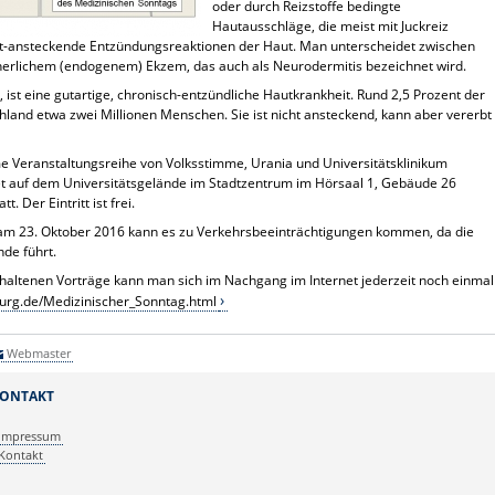
oder durch Reizstoffe bedingte
Hautausschläge, die meist mit Juckreiz
cht-ansteckende Entzündungsreaktionen der Haut. Man unterscheidet zwischen
erlichem (endogenem) Ekzem, das auch als Neurodermitis bezeichnet wird.
 ist eine gutartige, chronisch-entzündliche Hautkrankheit. Rund 2,5 Prozent der
chland etwa zwei Millionen Menschen. Sie ist nicht ansteckend, kann aber vererbt
 Veranstaltungsreihe von Volksstimme, Urania und Universitätsklinikum
t auf dem Universitätsgelände im Stadtzentrum im Hörsaal 1, Gebäude 26
. Der Eintritt ist frei.
 23. Oktober 2016 kann es zu Verkehrsbeeinträchtigungen kommen, da die
nde führt.
altenen Vorträge kann man sich im Nachgang im Internet jederzeit noch einmal
rg.de/Medizinischer_Sonntag.html
Webmaster
ONTAKT
Impressum
Kontakt