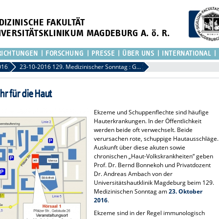
DIZINISCHE FAKULTÄT
IVERSITÄTSKLINIKUM MAGDEBURG A. ö. R.
RICHTUNGEN
FORSCHUNG
PRESSE
ÜBER UNS
INTERNATIONAL
016
23-10-2016 129. Medizinischer Sonntag : Gefahr für die Haut
hr für die Haut
Ekzeme und Schuppenflechte sind häufige
Hauterkrankungen. In der Öffentlichkeit
werden beide oft verwechselt. Beide
verursachen rote, schuppige Hautausschläge.
Auskunft über diese akuten sowie
chronischen „Haut-Volkskrankheiten“ geben
Prof. Dr. Bernd Bonnekoh und Privatdozent
Dr. Andreas Ambach von der
Universitätshautklinik Magdeburg beim 129.
Medizinischen Sonntag am
23. Oktober
2016
.
Ekzeme sind in der Regel immunologisch