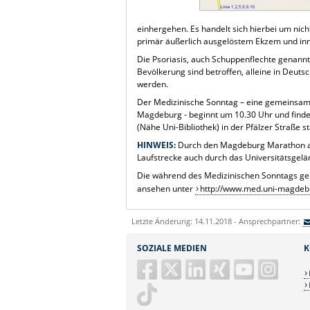
einhergehen. Es handelt sich hierbei um ni
primär äußerlich ausgelöstem Ekzem und inn
Die Psoriasis, auch Schuppenflechte genannt,
Bevölkerung sind betroffen, alleine in Deuts
werden.
Der Medizinische Sonntag – eine gemeinsame
Magdeburg - beginnt um 10.30 Uhr und finde
(Nähe Uni-Bibliothek) in der Pfälzer Straße statt
HINWEIS:
Durch den Magdeburg Marathon am
Laufstrecke auch durch das Universitätsgelä
Die während des Medizinischen Sonntags geh
ansehen unter
http://www.med.uni-magdebu
Letzte Änderung: 14.11.2018 - Ansprechpartner:
SOZIALE MEDIEN
K