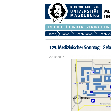
ME
UN
INSTITUTE
KLINIKEN
ZENTRALE EIN
Home
News
Archiv News
Archiv 2
129. Medizinischer Sonntag : Gefa
20.10.2016 -