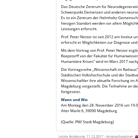
Das Deutsche Zentrum für Neurodegenerativ
Schwerpunkt Demenzen und anderen neurode
Es ist ein Zentrum der Helmholtz-Gemeinsch
hiesigen Standort werden vor allem Möglichk
Leistungen erforscht.
Prof. Peter Nestor ist seit 2012 am Institut
erforscht er Möglichkeiten zur Diagnose u
Mit dem Vortrag von Prof. Peter Nestor ergi
Roepstorff von der Fakultät für Humanwissen
Humanitäre Krisen" wird im März 2017 nachg
Die Vortragsreihe „Wissenschaft im Rathaus
Städtischen Volkshochschule und der Stadtv
Wissenschaftler ihre aktuelle Forschung im 
Magdeburg vorgestellt. Die Teilnahme an den
fortgesetzt.
Wann und Wo:
Am Montag den 28. November 2016 um 19.00
Alter Markt 6, 39090 Magdeburg
(Quelle: PM/ Stadt Magdeburg)
Letzte Änderung: 11.12.2017 - Ansprechpartner: