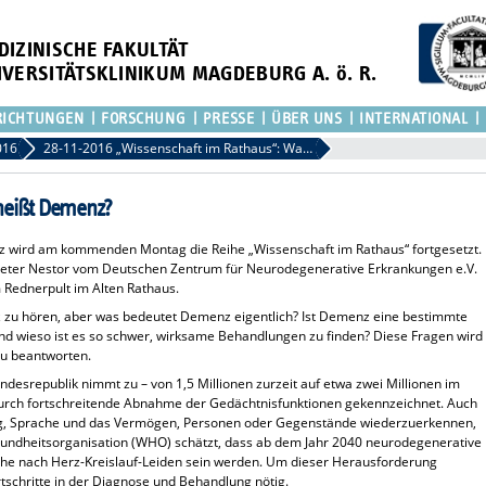
DIZINISCHE FAKULTÄT
IVERSITÄTSKLINIKUM MAGDEBURG A. ö. R.
RICHTUNGEN
FORSCHUNG
PRESSE
ÜBER UNS
INTERNATIONAL
016
28-11-2016 „Wissenschaft im Rathaus“: Was heißt Demenz?
heißt Demenz?
 wird am kommenden Montag die Reihe „Wissenschaft im Rathaus“ fortgesetzt.
f. Peter Nestor vom Deutschen Zentrum für Neurodegenerative Erkrankungen e.V.
 Rednerpult im Alten Rathaus.
 zu hören, aber was bedeutet Demenz eigentlich? Ist Demenz eine bestimmte
Und wieso ist es so schwer, wirksame Behandlungen zu finden? Diese Fragen wird
zu beantworten.
desrepublik nimmt zu – von 1,5 Millionen zurzeit auf etwa zwei Millionen im
 durch fortschreitende Abnahme der Gedächtnisfunktionen gekennzeichnet. Auch
ung, Sprache und das Vermögen, Personen oder Gegenstände wiederzuerkennen,
undheitsorganisation (WHO) schätzt, dass ab dem Jahr 2040 neurodegenerative
he nach Herz-Kreislauf-Leiden sein werden. Um dieser Herausforderung
schritte in der Diagnose und Behandlung nötig.