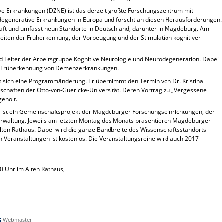
e Erkrankungen (DZNE) ist das derzeit größte Forschungszentrum mit
generative Erkrankungen in Europa und forscht an diesen Herausforderungen.
aft und umfasst neun Standorte in Deutschland, darunter in Magdeburg. Am
eiten der Früherkennung, der Vorbeugung und der Stimulation kognitiver
 und Leiter der Arbeitsgruppe Kognitive Neurologie und Neurodegeneration. Dabei
nd Früherkennung von Demenzerkrankungen.
bt sich eine Programmänderung. Er übernimmt den Termin von Dr. Kristina
schaften der Otto-von-Guericke-Universität. Deren Vortrag zu „Vergessene
eholt.
“ ist ein Gemeinschaftsprojekt der Magdeburger Forschungseinrichtungen, der
erwaltung. Jeweils am letzten Montag des Monats präsentieren Magdeburger
Alten Rathaus. Dabei wird die ganze Bandbreite des Wissenschaftsstandorts
 Veranstaltungen ist kostenlos. Die Veranstaltungsreihe wird auch 2017
 Uhr im Alten Rathaus,
Webmaster