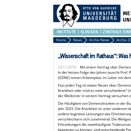
ME
UN
INSTITUTE
KLINIKEN
ZENTRALE EIN
Home
News
Archiv News
Archiv 2
„Wissenschaft im Rathaus“: Was 
24.11.2016 -
Mit einem Vortrag über Demenz
In der letzten Folge des Jahres tauscht Pro
(DZNE) seinen Arbeitsplatz im Labor mit dem
Fast jeden Tag ist etwas Neues über Demenz
Krankheit oder sind es viele verschiedene? 
der Mediziner in seinem Vortrag versuchen 
Die Häufigkeit von Demenzkranken in der Bun
Jahr 2025. Die Krankheit ist unter anderem
andere kognitive Leistungen wie Orientier
verschlechtern sich zunehmend. Die Weltges
Erkrankungen die zweithäufigste Todesursac
begegnen zu können, sind entscheidende Fort