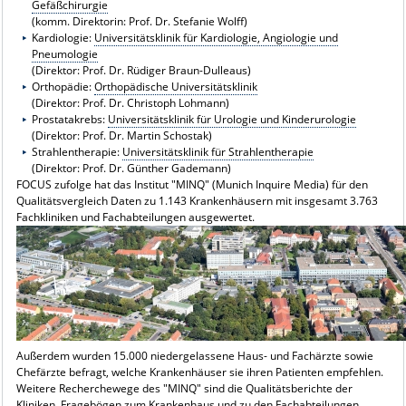
Gefäßchirurgie
(komm. Direktorin: Prof. Dr. Stefanie Wolff)
Kardiologie:
Universitätsklinik für Kardiologie, Angiologie und
Pneumologie
(Direktor: Prof. Dr. Rüdiger Braun-Dulleaus)
Orthopädie:
Orthopädische Universitätsklinik
(Direktor: Prof. Dr. Christoph Lohmann)
Prostatakrebs:
Universitätsklinik für Urologie und Kinderurologie
(Direktor: Prof. Dr. Martin Schostak)
Strahlentherapie:
Universitätsklinik für Strahlentherapie
(Direktor: Prof. Dr. Günther Gademann)
FOCUS zufolge hat das Institut "MINQ" (Munich Inquire Media) für den
Qualitätsvergleich Daten zu 1.143 Krankenhäusern mit insgesamt 3.763
Fachkliniken und Fachabteilungen ausgewertet.
Außerdem wurden 15.000 niedergelassene Haus- und Fachärzte sowie
Chefärzte befragt, welche Krankenhäuser sie ihren Patienten empfehlen.
Weitere Recherchewege des "MINQ" sind die Qualitätsberichte der
Kliniken, Fragebögen zum Krankenhaus und zu den Fachabteilungen