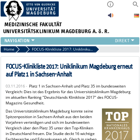
MEDIZINISCHE FAKULTÄT
UNIVERSITÄTSKLINIKUM MAGDEBURG A. ö. R.
INSTITUTE
Home
Archiv 2016
FOCUS-Klinikliste 2017: Uniklinikum Magdeburg erneut auf Platz 1 in Sachsen-Anhalt
KLINIKEN
ZENTRALE EINRICHTUNGEN
FOCUS-Klinikliste 2017: Uniklinikum Magdeburg erneut
FORSCHUNG
auf Platz 1 in Sachsen-Anhalt
PRESSE
03.11.2016 -
Platz 1 in Sachsen-Anhalt und Platz 35 im bundesweiten
ÜBER UNS
Vergleich: Dies ist das Ergebnis für das Universitätsklinikum Magdeburg
INTERNATIONAL
im aktuellen Ranking "Deutschlands Klinikliste 2017" des FOCUS-
Magazins Gesundheit.
INTRANET
Das Universitätsklinikum Magdeburg konnte seine
Spitzenposition in Sachsen-Anhalt aus den beiden
Vorjahren verteidigen und sich im bundesweiten
Vergleich über den Platz 35 unter den Top-Kliniken
in Deutschland freuen. Die Studie deckt 16 wichtige
Fachbereiche und Erkrankungen ab. Gleich in sieben