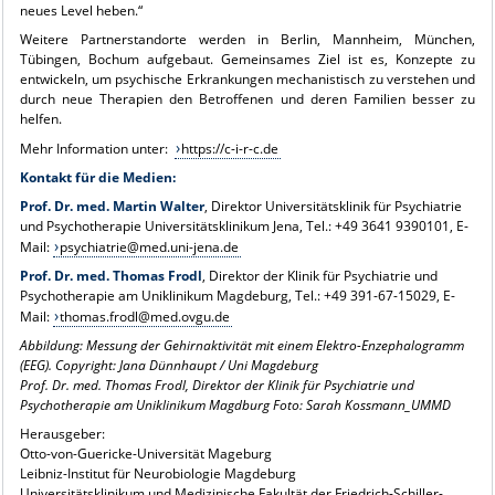
neues Level heben.“
Weitere Partnerstandorte werden in Berlin, Mannheim, München,
Tübingen, Bochum aufgebaut. Gemeinsames Ziel ist es, Konzepte zu
entwickeln, um psychische Erkrankungen mechanistisch zu verstehen und
durch neue Therapien den Betroffenen und deren Familien besser zu
helfen.
Mehr Information unter:
https://c-i-r-c.de
Kontakt für die Medien:
Prof. Dr. med. Martin Walter
, Direktor Universitätsklinik für Psychiatrie
und Psychotherapie Universitätsklinikum Jena, Tel.: +49 3641 9390101, E-
Mail:
psychiatrie@med.uni-jena.de
Prof. Dr. med. Thomas Frodl
, Direktor der Klinik für Psychiatrie und
Psychotherapie am Uniklinikum Magdeburg, Tel.: +49 391-67-15029, E-
Mail:
thomas.frodl@med.ovgu.de
Abbildung: Messung der Gehirnaktivität mit einem Elektro-Enzephalogramm
(EEG). Copyright: Jana Dünnhaupt / Uni Magdeburg
Prof. Dr. med. Thomas Frodl, Direktor der Klinik für Psychiatrie und
Psychotherapie am Uniklinikum Magdburg Foto: Sarah Kossmann_UMMD
Herausgeber:
Otto-von-Guericke-Universität Mageburg
Leibniz-Institut für Neurobiologie Magdeburg
Universitätsklinikum und Medizinische Fakultät der Friedrich-Schiller-