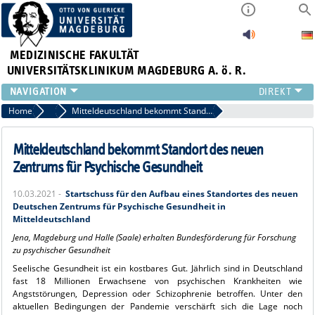
MEDIZINISCHE FAKULTÄT
UNIVERSITÄTSKLINIKUM MAGDEBURG A. ö. R.
INSTITUTE
Home
Archiv 2021
Mitteldeutschland bekommt Standort des neuen Zentrums für Psychische Gesundheit
KLINIKEN
ZENTRALE EINRICHTUNGEN
Mitteldeutschland bekommt Standort des neuen
FORSCHUNG
Zentrums für Psychische Gesundheit
PRESSE
10.03.2021 -
Startschuss für den Aufbau eines Standortes des neuen
ÜBER UNS
Deutschen Zentrums für Psychische Gesundheit in
INTERNATIONAL
Mitteldeutschland
INTRANET
Jena, Magdeburg und Halle (Saale) erhalten Bundesförderung für Forschung
zu psychischer Gesundheit
Seelische Gesundheit ist ein kostbares Gut. Jährlich sind in Deutschland
fast 18 Millionen Erwachsene von psychischen Krankheiten wie
Angststörungen, Depression oder Schizophrenie betroffen. Unter den
aktuellen Bedingungen der Pandemie verschärft sich die Lage noch