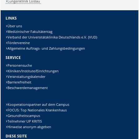
Lungenklinik Lostau
LINKS
Über uns
Medizinischer Fakultätentag
Verband der Universitätsklinika Deutschlands e.V. (VUD)
Fördervereine
Allgemeine Auftrags- und Zahlungsbedingungen
SERVICE
Personensuche
Kliniken/Institute/Einrichtungen
Veranstaltungskalender
Barrierefreiheit
Beschwerdemanagement
Kooperationspartner auf dem Campus
FOCUS: Top Nationales Krankenhaus
Gesundheitscampus
Teilnehmer UP KRITIS
Hinweise anonym abgeben
DIESE SEITE