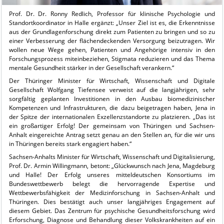
Prof. Dr. Dr. Ronny Redlich, Professor für klinische Psychologie und
Standortkoordinator in Halle ergänzt: „Unser Ziel ist es, die Erkenntnisse
aus der Grundlagenforschung direkt zum Patienten zu bringen und so zu
einer Verbesserung der flächendeckenden Versorgung beizutragen. Wir
wollen neue Wege gehen, Patienten und Angehörige intensiv in den
Forschungsprozess miteinbeziehen, Stigmata reduzieren und das Thema
mentale Gesundheit stärker in der Gesellschaft verankern.“
Der Thüringer Minister für Wirtschaft, Wissenschaft und Digitale
Gesellschaft Wolfgang Tiefensee verweist auf die langjährigen, sehr
sorgfältig geplanten Investitionen in den Ausbau biomedizinischer
Kompetenzen und Infrastrukturen, die dazu beigetragen haben, Jena in
der Spitze der internationalen Exzellenzstandorte zu platzieren. „Das ist
ein großartiger Erfolg! Der gemeinsam von Thüringen und Sachsen-
Anhalt eingereichte Antrag setzt genau an den Stellen an, für die wir uns
in Thüringen bereits stark engagiert haben.“
Sachsen-Anhalts Minister für Wirtschaft, Wissenschaft und Digitalisierung,
Prof. Dr. Armin Willingmann, betont: „Glückwunsch nach Jena, Magdeburg
und Halle! Der Erfolg unseres mitteldeutschen Konsortiums im
Bundeswettbewerb belegt die hervorragende Expertise und
Wettbewerbsfähigkeit der Medizinforschung in Sachsen-Anhalt und
Thüringen. Dies bestätigt auch unser langjähriges Engagement auf
diesem Gebiet. Das Zentrum für psychische Gesundheitsforschung wird
Erforschung, Diagnose und Behandlung dieser Volkskrankheiten auf ein