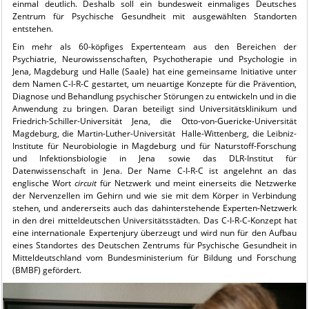
einmal deutlich. Deshalb soll ein bundesweit einmaliges Deutsches
Zentrum für Psychische Gesundheit mit ausgewählten Standorten
entstehen.
Ein mehr als 60-köpfiges Expertenteam aus den Bereichen der
Psychiatrie, Neurowissenschaften, Psychotherapie und Psychologie in
Jena, Magdeburg und Halle (Saale) hat eine gemeinsame Initiative unter
dem Namen C-I-R-C gestartet, um neuartige Konzepte für die Prävention,
Diagnose und Behandlung psychischer Störungen zu entwickeln und in die
Anwendung zu bringen. Daran beteiligt sind Universitätsklinikum und
Friedrich-Schiller-Universität Jena, die Otto-von-Guericke-Universität
Magdeburg, die Martin-Luther-Universität Halle-Wittenberg, die Leibniz-
Institute für Neurobiologie in Magdeburg und für Naturstoff-Forschung
und Infektionsbiologie in Jena sowie das DLR-Institut für
Datenwissenschaft in Jena. Der Name C-I-R-C ist angelehnt an das
englische Wort
circuit
für Netzwerk und meint einerseits die Netzwerke
der Nervenzellen im Gehirn und wie sie mit dem Körper in Verbindung
stehen, und andererseits auch das dahinterstehende Experten-Netzwerk
in den drei mitteldeutschen Universitätsstädten. Das C-I-R-C-Konzept hat
eine internationale Expertenjury überzeugt und wird nun für den Aufbau
eines Standortes des Deutschen Zentrums für Psychische Gesundheit in
Mitteldeutschland vom Bundesministerium für Bildung und Forschung
(BMBF) gefördert.