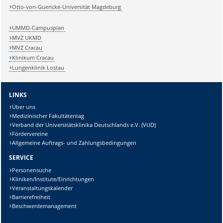
Otto-von-Guericke-Universität Magdeburg
UMMD-Campusplan
MVZ UKMD
MVZ Cracau
Klinikum Cracau
Lungenklinik Lostau
LINKS
Über uns
Medizinischer Fakultätentag
Verband der Universitätsklinika Deutschlands e.V. (VUD)
Fördervereine
Allgemeine Auftrags- und Zahlungsbedingungen
SERVICE
Personensuche
Kliniken/Institute/Einrichtungen
Veranstaltungskalender
Barrierefreiheit
Beschwerdemanagement