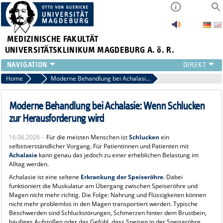
MEDIZINISCHE FAKULTÄT
UNIVERSITÄTSKLINIKUM MAGDEBURG A. ö. R.
INSTITUTE
Home
News
Moderne Behandlung bei Achalasie: Wenn Schlucken zur Herausforderung wird
KLINIKEN
ZENTRALE EINRICHTUNGEN
Moderne Behandlung bei Achalasie: Wenn Schlucken
FORSCHUNG
zur Herausforderung wird
PRESSE
16.06.2026 -
Für die meisten Menschen ist
Schlucken
ein
ÜBER UNS
selbstverständlicher Vorgang. Für Patientinnen und Patienten mit
INTERNATIONAL
Achalasie
kann genau das jedoch zu einer erheblichen Belastung im
Alltag werden.
INTRANET
Achalasie ist eine seltene
Erkrankung der Speiseröhre
. Dabei
funktioniert die Muskulatur am Übergang zwischen Speiseröhre und
Magen nicht mehr richtig. Die Folge: Nahrung und Flüssigkeiten können
nicht mehr problemlos in den Magen transportiert werden. Typische
Beschwerden sind Schluckstörungen, Schmerzen hinter dem Brustbein,
häufiges Aufstoßen oder das Gefühl, dass Speisen in der Speiseröhre