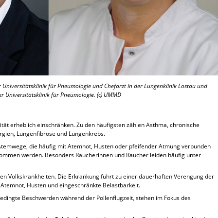
er Universitätsklinik für Pneumologie und Chefarzt in der Lungenklinik Lostau und
er Universitätsklinik für Pneumologie. (c) UMMD
ät erheblich einschränken. Zu den häufigsten zählen Asthma, chronische
rgien, Lungenfibrose und Lungenkrebs.
Atemwege, die häufig mit Atemnot, Husten oder pfeifender Atmung verbunden
genommen werden. Besonders Raucherinnen und Raucher leiden häufig unter
n Volkskrankheiten. Die Erkrankung führt zu einer dauerhaften Verengung der
temnot, Husten und eingeschränkte Belastbarkeit.
 bedingte Beschwerden während der Pollenflugzeit, stehen im Fokus des