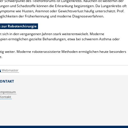
er Schwerpunkt des Telefonforums ist Lungenkrebs. Rauchen ist weiterhin der
tungen und Schadstoffe können die Erkrankung begünstigen. Da Lungenkrebs oft
ymptome wie Husten, Atemnot oder Gewichtsverlust häufig unterschätzt. Prof.
Möglichkeiten der Früherkennung und moderne Diagnoseverfahren.
 zur Roboterchirurgie
sich in den vergangenen Jahren stark weiterentwickelt. Moderne
rapien ermöglichen gezielte Behandlungen, etwa bei schwerem Asthma oder
tetig weiter. Moderne roboterassistierte Methoden ermöglichen heute besonders
e.
Webmaster
ONTAKT
Impressum
Kontakt