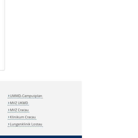
UMMD-Campusplan
MVZ UKMD
MVZ Cracau
Klinikum Cracau
Lungenklinik Lostau