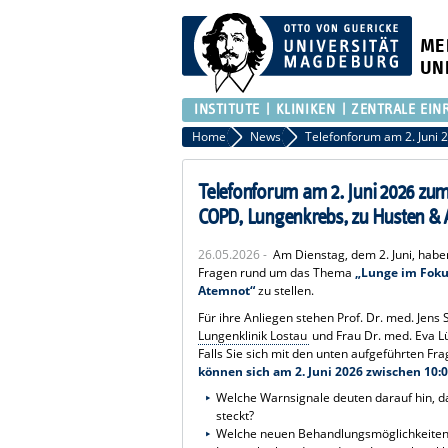
ME
UN
INSTITUTE
KLINIKEN
ZENTRALE EIN
Home
News
Telefonforum am 2. Juni 2026 zu
COPD, Lungenkrebs, zu Husten &
26.05.2026 -
Am Dienstag, dem 2. Juni, habe
Fragen rund um das Thema
„Lunge im Foku
Atemnot“
zu stellen.
Für ihre Anliegen stehen Prof. Dr. med. Jens 
Lungenklinik Lostau
und Frau Dr. med. Eva Lü
Falls Sie sich mit den unten aufgeführten Fr
können sich am 2. Juni 2026 zwischen 10:
Welche Warnsignale deuten darauf hin, 
steckt?
Welche neuen Behandlungsmöglichkeiten g