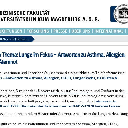
DIZINISCHE FAKULTÄT
IVERSITÄTSKLINIKUM MAGDEBURG A. ö. R.
RICHTUNGEN
FORSCHUNG
PRESSE
ÜBER UNS
INTERNATIONAL
Telefonforum am 2. Juni 2026 zum Thema: Lunge im Fokus – Antworten zu Asthma, Allergien, COPD, Lungenkrebs, zu Husten & Atemnot
m Thema: Lunge im Fokus – Antworten zu Asthma, Allergien,
 Atemnot
n Leserinnen und Leser der Volksstimme die Möglichkeit, im Telefonforum ihre
s – Antworten zu Asthma, Allergien, COPD, Lungenkrebs, zu Husten &
Schreiber, Direktor der
Universitätsklinik für Pneumologie
und Chefarzt in der
cke, leitende Oberärztin der Universitätsklinik für Pneumologie zur Verfügung.
agestellungen beschäftigen, zögern Sie nicht, uns anzurufen.
Interessierte
00 und 12:00 Uhr unter der Telefonnummer 0391-532970 beraten lassen.
dass hinter anhaltendem Husten oder Atemnot eine ernsthafte Lungenerkrankung
ibt es heute für Patientinnen und Patienten mit Asthma, Allergien, COPD,