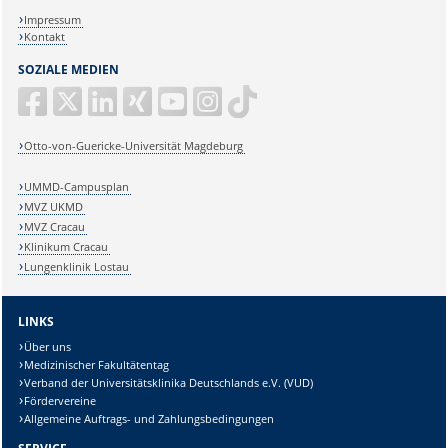
Impressum
Kontakt
SOZIALE MEDIEN
Otto-von-Guericke-Universität Magdeburg
UMMD-Campusplan
MVZ UKMD
MVZ Cracau
Klinikum Cracau
Lungenklinik Lostau
LINKS
Über uns
Medizinischer Fakultätentag
Verband der Universitätsklinika Deutschlands e.V. (VUD)
Fördervereine
Allgemeine Auftrags- und Zahlungsbedingungen