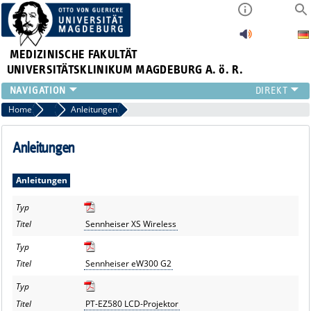
MEDIZINISCHE FAKULTÄT
UNIVERSITÄTSKLINIKUM MAGDEBURG A. ö. R.
INSTITUTE
Home
Service & Download der Medientechnik
Anleitungen
KLINIKEN
ZENTRALE EINRICHTUNGEN
Anleitungen
FORSCHUNG
PRESSE
Anleitungen
ÜBER UNS
INTERNATIONAL
Sennheiser XS Wireless
INTRANET
Sennheiser eW300 G2
PT-EZ580 LCD-Projektor