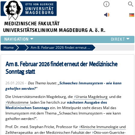
MEDIZINISCHE FAKULTÄT
UNIVERSITÄTSKLINIKUM MAGDEBURG A. ö. R.
INSTITUTE
Home
Pressemitteilungen
Am 8. Februar 2026 findet erneut der Medizinische Sonntag statt
KLINIKEN
ZENTRALE EINRICHTUNGEN
Am 8. Februar 2026 findet erneut der Medizinische
FORSCHUNG
Sonntag statt
PRESSE
26.01.2026 -
Das Thema lautet: „
Schwaches Immunsystem - wie kann
ÜBER UNS
geholfen werden?
“
INTERNATIONAL
Die Universitätsmedizin Magdeburg, die
Urania Magdeburg
und die
INTRANET
Volksstimme
laden Sie herzlich zur
nächsten Ausgabe des
Medizinischen Sonntags
ein. Im Mittelpunkt steht dieses Mal das
Immunsystem mit dem Thema „Schwaches Immunsystem – wie kann
geholfen werden?“.
Prof. Dr. med. Stephan Fricke, Professor für
Klinische Immunologie und
Zelltherapeutika
an der Medizinischen Fakultät der
Otto-von-Guericke-