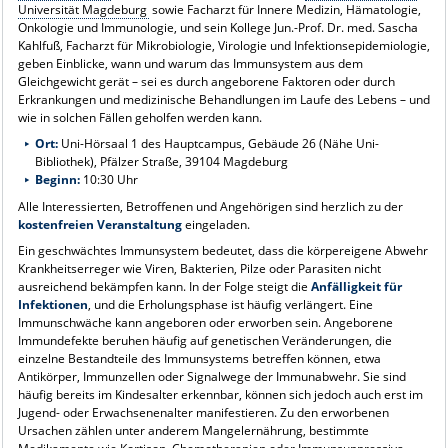
Universität Magdeburg
sowie Facharzt für Innere Medizin, Hämatologie,
Onkologie und Immunologie, und sein Kollege Jun.-Prof. Dr. med. Sascha
Kahlfuß, Facharzt für Mikrobiologie, Virologie und Infektionsepidemiologie,
geben Einblicke, wann und warum das Immunsystem aus dem
Gleichgewicht gerät – sei es durch angeborene Faktoren oder durch
Erkrankungen und medizinische Behandlungen im Laufe des Lebens – und
wie in solchen Fällen geholfen werden kann.
Ort:
Uni-Hörsaal 1 des Hauptcampus, Gebäude 26 (Nähe Uni-
Bibliothek), Pfälzer Straße, 39104 Magdeburg
Beginn:
10:30 Uhr
Alle Interessierten, Betroffenen und Angehörigen sind herzlich zu der
kostenfreien Veranstaltung
eingeladen.
Ein geschwächtes Immunsystem bedeutet, dass die körpereigene Abwehr
Krankheitserreger wie Viren, Bakterien, Pilze oder Parasiten nicht
ausreichend bekämpfen kann. In der Folge steigt die
Anfälligkeit für
Infektionen
, und die Erholungsphase ist häufig verlängert. Eine
Immunschwäche kann angeboren oder erworben sein. Angeborene
Immundefekte beruhen häufig auf genetischen Veränderungen, die
einzelne Bestandteile des Immunsystems betreffen können, etwa
Antikörper, Immunzellen oder Signalwege der Immunabwehr. Sie sind
häufig bereits im Kindesalter erkennbar, können sich jedoch auch erst im
Jugend- oder Erwachsenenalter manifestieren. Zu den erworbenen
Ursachen zählen unter anderem Mangelernährung, bestimmte