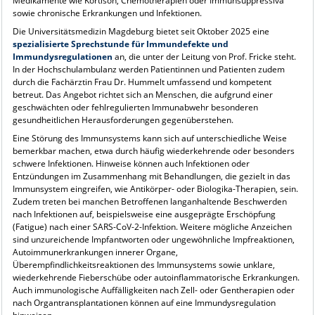
Medikamente wie Kortison, Chemotherapien oder Immunsuppressiva
sowie chronische Erkrankungen und Infektionen.
Die Universitätsmedizin Magdeburg bietet seit Oktober 2025 eine
spezialisierte Sprechstunde für Immundefekte und
Immundysregulationen
an, die unter der Leitung von Prof. Fricke steht.
In der Hochschulambulanz werden Patientinnen und Patienten zudem
durch die Fachärztin Frau Dr. Hummelt umfassend und kompetent
betreut. Das Angebot richtet sich an Menschen, die aufgrund einer
geschwächten oder fehlregulierten Immunabwehr besonderen
gesundheitlichen Herausforderungen gegenüberstehen.
Eine Störung des Immunsystems kann sich auf unterschiedliche Weise
bemerkbar machen, etwa durch häufig wiederkehrende oder besonders
schwere Infektionen. Hinweise können auch Infektionen oder
Entzündungen im Zusammenhang mit Behandlungen, die gezielt in das
Immunsystem eingreifen, wie Antikörper- oder Biologika-Therapien, sein.
Zudem treten bei manchen Betroffenen langanhaltende Beschwerden
nach Infektionen auf, beispielsweise eine ausgeprägte Erschöpfung
(Fatigue) nach einer SARS-CoV-2-Infektion. Weitere mögliche Anzeichen
sind unzureichende Impfantworten oder ungewöhnliche Impfreaktionen,
Autoimmunerkrankungen innerer Organe,
Überempfindlichkeitsreaktionen des Immunsystems sowie unklare,
wiederkehrende Fieberschübe oder autoinflammatorische Erkrankungen.
Auch immunologische Auffälligkeiten nach Zell- oder Gentherapien oder
nach Organtransplantationen können auf eine Immundysregulation