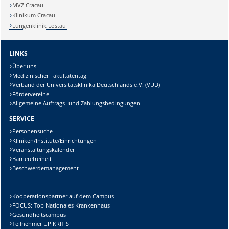
MVZ Cracau
Klinikum Cracau
Lungenklinik Lostau
LINKS
Über uns
Medizinischer Fakultätentag
Verband der Universitätsklinika Deutschlands e.V. (VUD)
Fördervereine
Allgemeine Auftrags- und Zahlungsbedingungen
SERVICE
Personensuche
Kliniken/Institute/Einrichtungen
Veranstaltungskalender
Barrierefreiheit
Beschwerdemanagement
Kooperationspartner auf dem Campus
FOCUS: Top Nationales Krankenhaus
Gesundheitscampus
Teilnehmer UP KRITIS