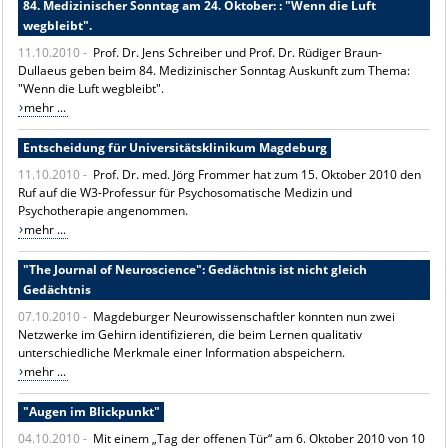
84. Medizinischer Sonntag am 24. Oktober: : "Wenn die Luft
wegbleibt".
11.10.2010 -
Prof. Dr. Jens Schreiber und Prof. Dr. Rüdiger Braun-
Dullaeus geben beim 84. Medizinischer Sonntag Auskunft zum Thema:
"Wenn die Luft wegbleibt".
mehr ...
Entscheidung für Universitätsklinikum Magdeburg
11.10.2010 -
Prof. Dr. med. Jörg Frommer hat zum 15. Oktober 2010 den
Ruf auf die W3-Professur für Psychosomatische Medizin und
Psychotherapie angenommen.
mehr ...
"The Journal of Neuroscience": Gedächtnis ist nicht gleich
Gedächtnis
07.10.2010 -
Magdeburger Neurowissenschaftler konnten nun zwei
Netzwerke im Gehirn identifizieren, die beim Lernen qualitativ
unterschiedliche Merkmale einer Information abspeichern.
mehr ...
"Augen im Blickpunkt"
04.10.2010 -
Mit einem „Tag der offenen Tür“ am 6. Oktober 2010 von 10