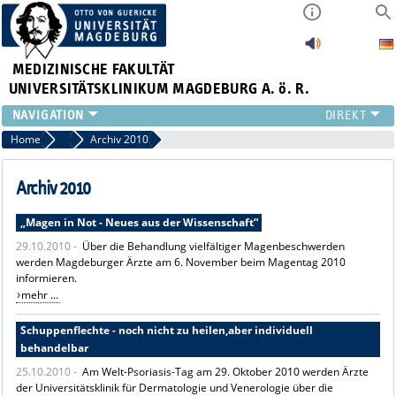
MEDIZINISCHE FAKULTÄT
UNIVERSITÄTSKLINIKUM MAGDEBURG A. ö. R.
INSTITUTE
Home
Archiv Pressemitteilungen
Archiv 2010
KLINIKEN
ZENTRALE EINRICHTUNGEN
Archiv 2010
FORSCHUNG
„Magen in Not - Neues aus der Wissenschaft“
PRESSE
29.10.2010 -
Über die Behandlung vielfältiger Magenbeschwerden
ÜBER UNS
werden Magdeburger Ärzte am 6. November beim Magentag 2010
INTERNATIONAL
informieren.
INTRANET
mehr ...
Schuppenflechte - noch nicht zu heilen,aber individuell
behandelbar
25.10.2010 -
Am Welt-Psoriasis-Tag am 29. Oktober 2010 werden Ärzte
der Universitätsklinik für Dermatologie und Venerologie über die