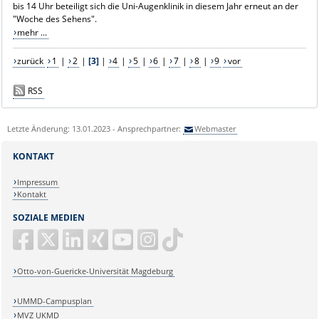
bis 14 Uhr beteiligt sich die Uni-Augenklinik in diesem Jahr erneut an der
"Woche des Sehens".
mehr ...
zurück
1
|
2
|
[3]
|
4
|
5
|
6
|
7
|
8
|
9
vor
RSS
Letzte Änderung: 13.01.2023 - Ansprechpartner:
Webmaster
KONTAKT
Impressum
Kontakt
SOZIALE MEDIEN
Otto-von-Guericke-Universität Magdeburg
UMMD-Campusplan
MVZ UKMD