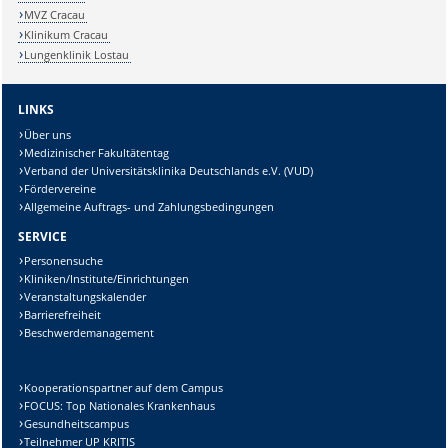
MVZ Cracau
Klinikum Cracau
Lungenklinik Lostau
LINKS
Über uns
Medizinischer Fakultätentag
Verband der Universitätsklinika Deutschlands e.V. (VUD)
Fördervereine
Allgemeine Auftrags- und Zahlungsbedingungen
SERVICE
Personensuche
Kliniken/Institute/Einrichtungen
Veranstaltungskalender
Barrierefreiheit
Beschwerdemanagement
Kooperationspartner auf dem Campus
FOCUS: Top Nationales Krankenhaus
Gesundheitscampus
Teilnehmer UP KRITIS