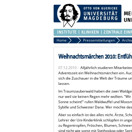
ME
UN
INSTITUTE
KLINIKEN
ZENTRALE EIN
Home
Presse
Pressemitteilungen
Weihnachtsmärchen 2010: Entfüh
07.12.2010 -
Alljährlich studieren Mitarbeite
Adventszeit ein Weihnachtsmärchen ein. Auc
sich die Zuschauer in die Welt der Träume u
lassen.
Im Traumzauberwald haben die zwei Waldgei
nur weil sie keinen Regen mehr wollten. "Wir
Sonne scheint!" rufen Waldwuffel und Moosm
Sybille und Schwester Dana. Wer möchte das
Aber so einfach ist das alles nicht. Ärzte, S
Lehrer der Uni-Kinderklinik schlüpfen in un
zu Regentropfen, Fröschen, Blumen, Schnee
sind nicht wie sonst mit Stethoskop oder Spr