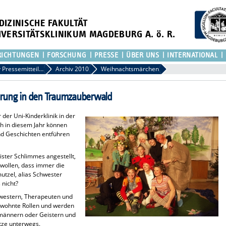
DIZINISCHE FAKULTÄT
IVERSITÄTSKLINIKUM MAGDEBURG A. ö. R.
RICHTUNGEN
FORSCHUNG
PRESSE
ÜBER UNS
INTERNATIONAL
Archiv Pressemitteilungen
Archiv 2010
Weihnachtsmärchen
rung in den Traumzauberwald
r der Uni-Kinderklinik in der
h in diesem Jahr können
nd Geschichten entführen
ster Schlimmes angestellt,
 wollen, dass immer die
utzel, alias Schwester
 nicht?
chwestern, Therapeuten und
gewohnte Rollen und werden
männern oder Geistern und
itze unterwegs.