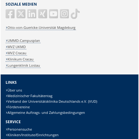
SOZIALE MEDIEN
Otto-von-Guericke-Universität Magdeburg
UMMD-Campusplan
MVZ UKMD
MVZ Cracau
Klinikum Cracau
Lungenklinik Lostau
LINKS
Über uns
Medizinischer Fakultätentag
Verband der Universitätsklinika Deutschlands e.V. (VUD)
Fördervereine
Allgemeine Auftrags- und Zahlungsbedingungen
SERVICE
Personensuche
Kliniken/Institute/Einrichtungen