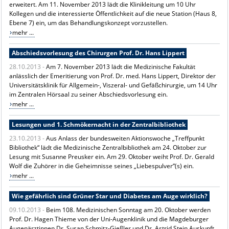
erweitert. Am 11. November 2013 lädt die Klinikleitung um 10 Uhr
Kollegen und die interessierte Öffentlichkeit auf die neue Station (Haus 8,
Ebene 7) ein, um das Behandlungskonzept vorzustellen.
mehr ...
Abschiedsvorlesung des Chirurgen Prof. Dr. Hans Lippert
28.10.2013 -
Am 7. November 2013 lädt die Medizinische Fakultät
anlässlich der Emeritierung von Prof. Dr. med. Hans Lippert, Direktor der
Universitätsklinik für Allgemein-, Viszeral- und Gefäßchirurgie, um 14 Uhr
im Zentralen Hörsaal zu seiner Abschiedsvorlesung ein.
mehr ...
Lesungen und 1. Schmökernacht in der Zentralbibliothek
23.10.2013 -
Aus Anlass der bundesweiten Aktionswoche „Treffpunkt
Bibliothek“ lädt die Medizinische Zentralbibliothek am 24. Oktober zur
Lesung mit Susanne Preusker ein. Am 29. Oktober weiht Prof. Dr. Gerald
Wolf die Zuhörer in die Geheimnisse seines „Liebespulver“(s) ein.
mehr ...
Wie gefährlich sind Grüner Star und Diabetes am Auge wirklich?
09.10.2013 -
Beim 108. Medizinischen Sonntag am 20. Oktober werden
Prof. Dr. Hagen Thieme von der Uni-Augenklinik und die Magdeburger
Augenärztinnen Dr. Susan Schmitz-Gießler und Dr. Astrid Stein Auskunft