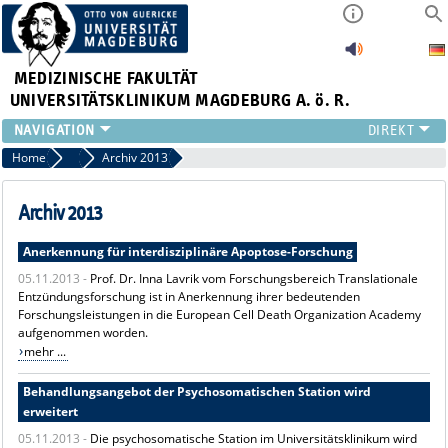
MEDIZINISCHE FAKULTÄT
UNIVERSITÄTSKLINIKUM MAGDEBURG A. ö. R.
INSTITUTE
Home
Archiv Pressemitteilungen
Archiv 2013
KLINIKEN
ZENTRALE EINRICHTUNGEN
Archiv 2013
FORSCHUNG
Anerkennung für interdisziplinäre Apoptose-Forschung
PRESSE
05.11.2013 -
Prof. Dr. Inna Lavrik vom Forschungsbereich Translationale
ÜBER UNS
Entzündungsforschung ist in Anerkennung ihrer bedeutenden
INTERNATIONAL
Forschungsleistungen in die European Cell Death Organization Academy
INTRANET
aufgenommen worden.
mehr ...
Behandlungsangebot der Psychosomatischen Station wird
erweitert
05.11.2013 -
Die psychosomatische Station im Universitätsklinikum wird