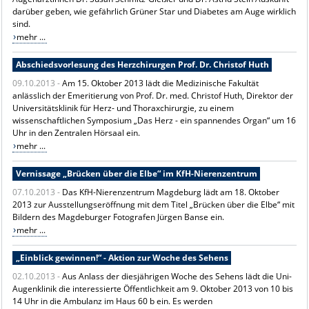
darüber geben, wie gefährlich Grüner Star und Diabetes am Auge wirklich
sind.
mehr ...
Abschiedsvorlesung des Herzchirurgen Prof. Dr. Christof Huth
09.10.2013 -
Am 15. Oktober 2013 lädt die Medizinische Fakultät
anlässlich der Emeritierung von Prof. Dr. med. Christof Huth, Direktor der
Universitätsklinik für Herz- und Thoraxchirurgie, zu einem
wissenschaftlichen Symposium „Das Herz - ein spannendes Organ“ um 16
Uhr in den Zentralen Hörsaal ein.
mehr ...
Vernissage „Brücken über die Elbe“ im KfH-Nierenzentrum
07.10.2013 -
Das KfH-Nierenzentrum Magdeburg lädt am 18. Oktober
2013 zur Ausstellungseröffnung mit dem Titel „Brücken über die Elbe“ mit
Bildern des Magdeburger Fotografen Jürgen Banse ein.
mehr ...
„Einblick gewinnen!“ - Aktion zur Woche des Sehens
02.10.2013 -
Aus Anlass der diesjährigen Woche des Sehens lädt die Uni-
Augenklinik die interessierte Öffentlichkeit am 9. Oktober 2013 von 10 bis
14 Uhr in die Ambulanz im Haus 60 b ein. Es werden