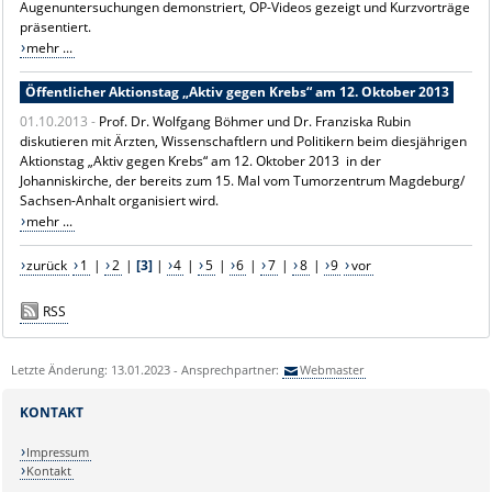
Augenuntersuchungen demonstriert, OP-Videos gezeigt und Kurzvorträge
präsentiert.
mehr ...
Öffentlicher Aktionstag „Aktiv gegen Krebs“ am 12. Oktober 2013
01.10.2013 -
Prof. Dr. Wolfgang Böhmer und Dr. Franziska Rubin
diskutieren mit Ärzten, Wissenschaftlern und Politikern beim diesjährigen
Aktionstag „Aktiv gegen Krebs“ am 12. Oktober 2013 in der
Johanniskirche, der bereits zum 15. Mal vom Tumorzentrum Magdeburg/
Sachsen-Anhalt organisiert wird.
mehr ...
zurück
1
|
2
|
[3]
|
4
|
5
|
6
|
7
|
8
|
9
vor
RSS
Letzte Änderung: 13.01.2023 - Ansprechpartner:
Webmaster
KONTAKT
Impressum
Kontakt