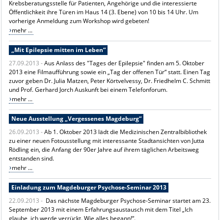
Krebsberatungsstelle für Patienten, Angehörige und die interessierte
Öffentlichkeit ihre Türen im Haus 14 (3. Ebene) von 10 bis 14 Uhr. Um
vorherige Anmeldung zum Workshop wird gebeten!
mehr ...
„Mit Epilepsie mitten im Leben“
27.09.2013 -
Aus Anlass des "Tages der Epilepsie" finden am 5. Oktober
2013 eine Filmaufführung sowie ein „Tag der offenen Tür“ statt. Einen Tag
zuvor geben Dr. Julia Matzen, Peter Körtvelvessy, Dr. Friedhelm C. Schmitt
und Prof. Gerhard Jorch Auskunft bei einem Telefonforum.
mehr ...
Neue Ausstellung „Vergessenes Magdeburg“
26.09.2013 -
Ab 1. Oktober 2013 lädt die Medizinischen Zentralbibliothek
zu einer neuen Fotousstellung mit interessante Stadtansichten von Jutta
Rödling ein, die Anfang der 90er Jahre auf ihrem täglichen Arbeitsweg
entstanden sind.
mehr ...
Einladung zum Magdeburger Psychose-Seminar 2013
22.09.2013 -
Das nächste Magdeburger Psychose-Seminar startet am 23.
September 2013 mit einem Erfahrungsaustausch mit dem Titel „Ich
glaube, ich werde verrückt. Wie alles begann!“.