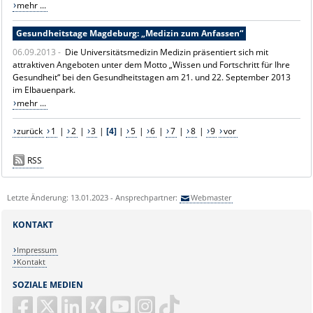
mehr ...
Gesundheitstage Magdeburg: „Medizin zum Anfassen“
06.09.2013 -
Die Universitätsmedizin Medizin präsentiert sich mit
attraktiven Angeboten unter dem Motto „Wissen und Fortschritt für Ihre
Gesundheit“ bei den Gesundheitstagen am 21. und 22. September 2013
im Elbauenpark.
mehr ...
zurück
1
|
2
|
3
|
[4]
|
5
|
6
|
7
|
8
|
9
vor
RSS
Letzte Änderung: 13.01.2023 - Ansprechpartner:
Webmaster
KONTAKT
Impressum
Kontakt
SOZIALE MEDIEN