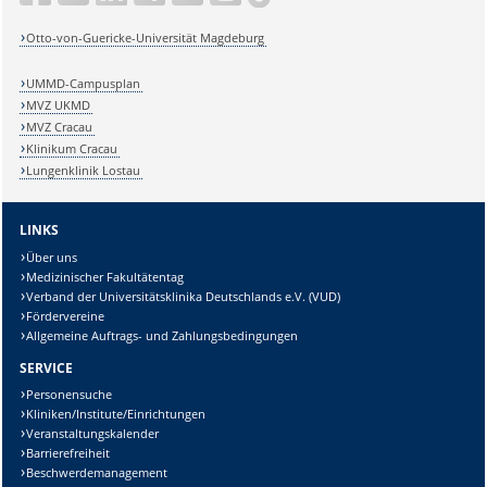
Otto-von-Guericke-Universität Magdeburg
UMMD-Campusplan
MVZ UKMD
MVZ Cracau
Klinikum Cracau
Lungenklinik Lostau
LINKS
Über uns
Medizinischer Fakultätentag
Verband der Universitätsklinika Deutschlands e.V. (VUD)
Fördervereine
Allgemeine Auftrags- und Zahlungsbedingungen
SERVICE
Personensuche
Kliniken/Institute/Einrichtungen
Veranstaltungskalender
Barrierefreiheit
Beschwerdemanagement