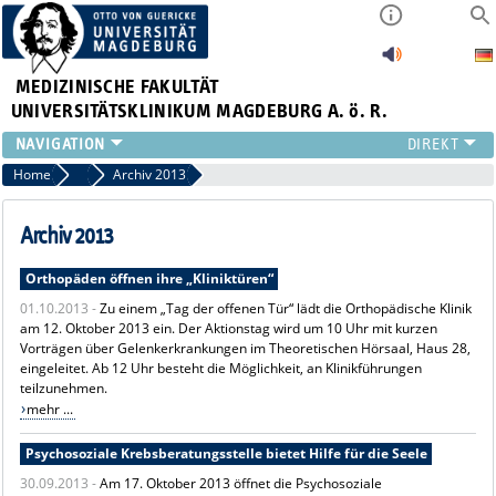
MEDIZINISCHE FAKULTÄT
UNIVERSITÄTSKLINIKUM MAGDEBURG A. ö. R.
INSTITUTE
Home
Archiv Pressemitteilungen
Archiv 2013
KLINIKEN
ZENTRALE EINRICHTUNGEN
Archiv 2013
FORSCHUNG
Orthopäden öffnen ihre „Kliniktüren“
PRESSE
01.10.2013 -
Zu einem „Tag der offenen Tür“ lädt die Orthopädische Klinik
ÜBER UNS
am 12. Oktober 2013 ein. Der Aktionstag wird um 10 Uhr mit kurzen
INTERNATIONAL
Vorträgen über Gelenkerkrankungen im Theoretischen Hörsaal, Haus 28,
INTRANET
eingeleitet. Ab 12 Uhr besteht die Möglichkeit, an Klinikführungen
teilzunehmen.
mehr ...
Psychosoziale Krebsberatungsstelle bietet Hilfe für die Seele
30.09.2013 -
Am 17. Oktober 2013 öffnet die Psychosoziale