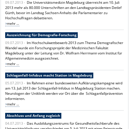
09.07.2013 -
Die Universitätsmedizin Magdeburg überreicht am 10. Juli
2013 mehr als 80.000 Unterschriften an den Landtagspräsidenten Detlef
Gürth, bevor im Landtag Sachsen-Anhalts die Parlamentarier zu
Hochschulfragen debattieren.
mehr ...
Auszeichnung für Demografie-Forschung
09.07.2013 -
Im Hochschulwettbewerb 2013 zum Thema Demografischer
Wandel wurde ein Forschungsprojekt der Medizinischen Fakultät
Magdeburg unter der Leitung von Dr. Wolfram Herrmann vom Institut für
Allgemeinmedizin ausgezeichnet.
mehr ...
Schlaganfall-Infobus macht Station in Magdeburg
05.07.2013 -
Im Rahmen einer bundesweiten Aufklärungskampagne wird
am 13. Juli 2013 der Schlaganfall-Infobus in Magdeburg Station machen.
Neurologen der Uniklinik werden vor Ort über die Schlaganfallprävention
informieren.
mehr ...
Abschluss und Anfang zugleich
04.07.2013 -
Das Ausbildungszentrums für Gesundheitsfachberufe des
Universitätsklinikums verabschiedet am 5. Juli 2013 mit einer Feierstunde