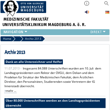
MEDIZINISCHE FAKULTÄT
UNIVERSITÄTSKLINIKUM MAGDEBURG A. ö. R.
INSTITUTE
Home
Archiv Pressemitteilungen
Archiv 2013
KLINIKEN
ZENTRALE EINRICHTUNGEN
Archiv 2013
FORSCHUNG
Dank an alle Unterzeichner und Helfer
PRESSE
11.07.2013 -
Insgesamt 84.088 Unterschriften wurden am 10. Juli dem
ÜBER UNS
Landtagspräsidenten vom Rektor der OVGU, dem Dekan und dem
INTERNATIONAL
Prodekan für Struktur der Medizinischen Fakultät, dem Ärztlichen
INTRANET
Direktor, den Personalräten, Studierenden sowie Vertretern der IG
Innenstadt überreicht.
mehr ...
Über 80.000 Unterschriften werden an den Landtagspräsidenten
überreicht