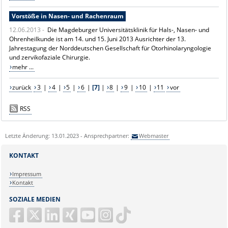
Vorstöße in Nasen- und Rachenraum
12.06.2013 -
Die Magdeburger Universitätsklinik für Hals-, Nasen- und
Ohrenheilkunde ist am 14. und 15. Juni 2013 Ausrichter der 13.
Jahrestagung der Norddeutschen Gesellschaft für Otorhinolaryngologie
und zervikofaziale Chirurgie.
mehr ...
zurück
3
|
4
|
5
|
6
|
[7]
|
8
|
9
|
10
|
11
vor
RSS
Letzte Änderung: 13.01.2023 - Ansprechpartner:
Webmaster
KONTAKT
Impressum
Kontakt
SOZIALE MEDIEN