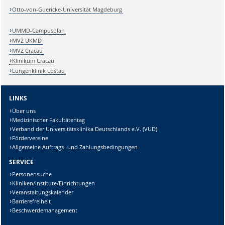
Otto-von-Guericke-Universität Magdeburg
UMMD-Campusplan
MVZ UKMD
MVZ Cracau
Klinikum Cracau
Lungenklinik Lostau
LINKS
Über uns
Medizinischer Fakultätentag
Verband der Universitätsklinika Deutschlands e.V. (VUD)
Fördervereine
Allgemeine Auftrags- und Zahlungsbedingungen
SERVICE
Personensuche
Kliniken/Institute/Einrichtungen
Veranstaltungskalender
Barrierefreiheit
Beschwerdemanagement