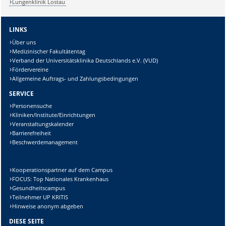
Lungenklinik Lostau
LINKS
Über uns
Medizinischer Fakultätentag
Verband der Universitätsklinika Deutschlands e.V. (VUD)
Fördervereine
Allgemeine Auftrags- und Zahlungsbedingungen
SERVICE
Personensuche
Kliniken/Institute/Einrichtungen
Veranstaltungskalender
Barrierefreiheit
Beschwerdemanagement
Kooperationspartner auf dem Campus
FOCUS: Top Nationales Krankenhaus
Gesundheitscampus
Teilnehmer UP KRITIS
Hinweise anonym abgeben
DIESE SEITE