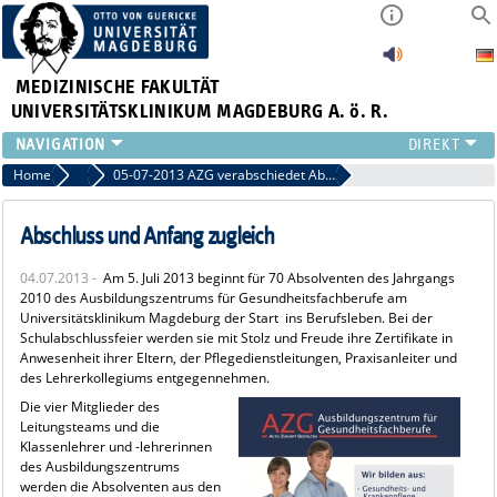
MEDIZINISCHE FAKULTÄT
UNIVERSITÄTSKLINIKUM MAGDEBURG A. ö. R.
INSTITUTE
Home
Archiv 2013
05-07-2013 AZG verabschiedet Absolventen ins Berufsleben
KLINIKEN
ZENTRALE EINRICHTUNGEN
Abschluss und Anfang zugleich
FORSCHUNG
04.07.2013 -
Am 5. Juli 2013 beginnt für 70 Absolventen des Jahrgangs
PRESSE
2010 des Ausbildungszentrums für Gesundheitsfachberufe am
ÜBER UNS
Universitätsklinikum Magdeburg der Start ins Berufsleben. Bei der
Schulabschlussfeier werden sie mit Stolz und Freude ihre Zertifikate in
INTERNATIONAL
Anwesenheit ihrer Eltern, der Pflegedienstleitungen, Praxisanleiter und
INTRANET
des Lehrerkollegiums entgegennehmen.
Die vier Mitglieder des
Leitungsteams und die
Klassenlehrer und -lehrerinnen
des Ausbildungszentrums
werden die Absolventen aus den