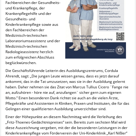
Fachbereichen der Gesundheits-
und Krankenpflege, der
Krankenpflegehilfe und der
Gesundheits- und
Kinderkrankenpflege sowie aus
den Fachbereichen der
Medizinisch-technischen
Laboratoriumsassistenz und der
Medizinisch-technischen
Radiologieassistenz herzlich
zum erfolgreichen Abschluss
beglückwünschen.
Die Geschäftsführende Leiterin des Ausbildungszentrums, Cordula
Ahrendt, sagt: „Die jungen Leute wissen genau, dass es jetzt darauf
ankommt, das in die Tat umzusetzen, was sie in der Ausbildung gelernt
haben. Daher nehmen sie das Zitat von Marcus Tullius Cicero ´Fange nie
an, aufzuhören - höre nie auf, anzufangen` sicher gern zum eigenen
Motto.“ Einen besonderen Dank richtet sie auch an die vielen Ärzte,
Pflegekräfte und Assistenten in Kliniken, Praxen und Instituten, die für das
Gelingen einer qualifizierten Ausbildung unverzichtbar sind.
Einer der Höhepunkte an diesem Nachmittag wird die Verleihung des
„Fritz-Thoenes-Gedächtnispreises“ sein. Bereits zum sechsten Mal wird
diese Auszeichnung vergeben, mit der die besonderen Leistungen in der
Kinderkrankenpflege vom Förderverein der Uni-Kinderklinik „Karl Nißler“