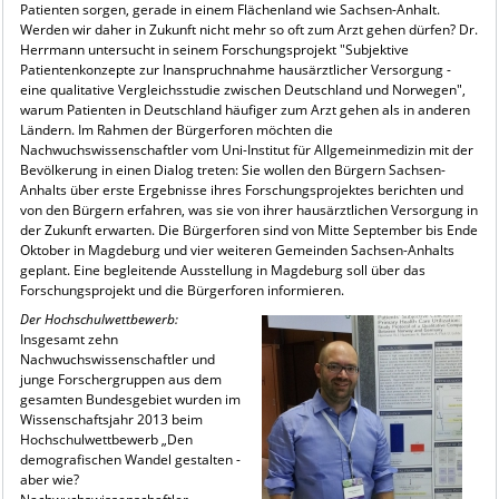
Patienten sorgen, gerade in einem Flächenland wie Sachsen-Anhalt.
Werden wir daher in Zukunft nicht mehr so oft zum Arzt gehen dürfen? Dr.
Herrmann untersucht in seinem Forschungsprojekt "Subjektive
Patientenkonzepte zur Inanspruchnahme hausärztlicher Versorgung -
eine qualitative Vergleichsstudie zwischen Deutschland und Norwegen",
warum Patienten in Deutschland häufiger zum Arzt gehen als in anderen
Ländern. Im Rahmen der Bürgerforen möchten die
Nachwuchswissenschaftler vom Uni-Institut für Allgemeinmedizin mit der
Bevölkerung in einen Dialog treten: Sie wollen den Bürgern Sachsen-
Anhalts über erste Ergebnisse ihres Forschungsprojektes berichten und
von den Bürgern erfahren, was sie von ihrer hausärztlichen Versorgung in
der Zukunft erwarten. Die Bürgerforen sind von Mitte September bis Ende
Oktober in Magdeburg und vier weiteren Gemeinden Sachsen-Anhalts
geplant. Eine begleitende Ausstellung in Magdeburg soll über das
Forschungsprojekt und die Bürgerforen informieren.
Der Hochschulwettbewerb:
Insgesamt zehn
Nachwuchswissenschaftler und
junge Forschergruppen aus dem
gesamten Bundesgebiet wurden im
Wissenschaftsjahr 2013 beim
Hochschulwettbewerb „Den
demografischen Wandel gestalten -
aber wie?