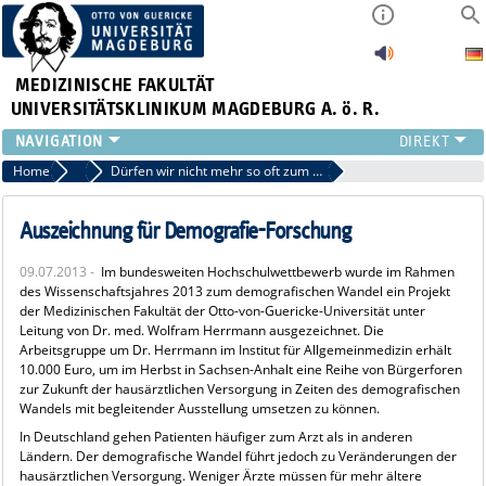
MEDIZINISCHE FAKULTÄT
UNIVERSITÄTSKLINIKUM MAGDEBURG A. ö. R.
INSTITUTE
Home
Archiv 2013
Dürfen wir nicht mehr so oft zum Arzt gehen?
KLINIKEN
ZENTRALE EINRICHTUNGEN
Auszeichnung für Demografie-Forschung
FORSCHUNG
09.07.2013 -
Im bundesweiten Hochschulwettbewerb wurde im Rahmen
PRESSE
des Wissenschaftsjahres 2013 zum demografischen Wandel ein Projekt
ÜBER UNS
der Medizinischen Fakultät der Otto-von-Guericke-Universität unter
Leitung von Dr. med. Wolfram Herrmann ausgezeichnet. Die
INTERNATIONAL
Arbeitsgruppe um Dr. Herrmann im Institut für Allgemeinmedizin erhält
INTRANET
10.000 Euro, um im Herbst in Sachsen-Anhalt eine Reihe von Bürgerforen
zur Zukunft der hausärztlichen Versorgung in Zeiten des demografischen
Wandels mit begleitender Ausstellung umsetzen zu können.
In Deutschland gehen Patienten häufiger zum Arzt als in anderen
Ländern. Der demografische Wandel führt jedoch zu Veränderungen der
hausärztlichen Versorgung. Weniger Ärzte müssen für mehr ältere