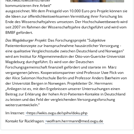
Nachwuchswissenschaftler
kommunizieren ihre Arbeit“
ausgezeichnet. Mit dem Preisgeld von 10.000 Euro pro Projekt können sie
die Ideen zur öffentlichkeitswirksamen Vermittlung ihrer Forschung bis
Ende des Wissenschaftsjahres umsetzen. Der Hochschulwettbewerb wird
seit 2007 im Rahmen der Wissenschaftsjahre durchgeführt und wird vom
BMBF gefördert.
Das Magdeburger Projekt:
Das Forschungsprojekt "Subjektive
Patientenkonzepte zur Inanspruchnahme hausärztlicher Versorgung -
eine qualitative Vergleichsstudie zwischen Deutschland und Norwegen"
wird am Institut für Allgemeinmedizin der Otto-von-Guericke-Universität
Magdeburg durchgeführt. Es wird von der Deutschen
Forschungsgemeinschaft finanziell gefördert und startete im März
vergangenen Jahres. Kooperationspartner sind Professor Uwe Flick von
der Alice Salomon Hochschule Berlin und Professor Anders Bærheim von
der Universität Bergen in Norwegen. Projektleiter Dr. Herrmann:
„Anliegen ist es, mit den Ergebnissen unserer Untersuchungen einen
Beitrag zur Erklärung der hohen Arzt-Patienten-Kontakte in Deutschland
zu leisten und das Feld der vergleichenden Versorgungsforschung
weiterzuentwickeln.“
Im Internet:
https://wikis.ovgu.de/spihv/doku.php
Kontakt für Rückfragen:
wolfram.herrmann@med.ovgu.de