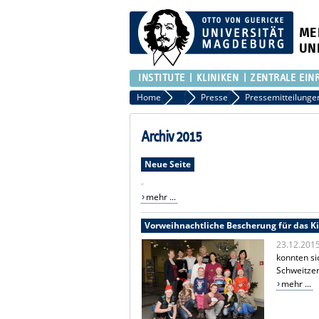
ME
UN
INSTITUTE
KLINIKEN
ZENTRALE EIN
Home
Presse
Presse
Pressemitteilunge
Archiv 2015
Neue Seite
-
mehr ...
Vorweihnachtliche Bescherung für das K
23.12.201
konnten si
Schweitzer
mehr ...