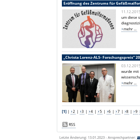
Eröffnung des Zentrums für Gefäßmalfo
11.12.201
um diese s
diagnostiz
mehr ...
„Christa Lorenz-ALS- Forschungspreis“ 2
03.12.201
wurde mit
wissenscha
mehr ...
[1]
|
2
|
3
|
4
|
5
|
6
|
7
|
8
|
9
RSS
Letzte Änderung: 13.01.2023 - Ansprechpartner: