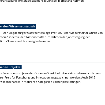
tveranstaltung ihre Staatsexamenszeugnisse in Empfang nehmen.
onalen Wissensaustausch
5 -
Der Magdeburger Gastroenterologe Prof. Dr. Peter Malfertheiner wurde von
ischen Akademie der Wissenschaften im Rahmen der Jahrestagung der
ft in Vilnius zum Ehrenmitglied ernannt.
sende Projekte
5 -
Forschungsprojekte der Otto-von-Guericke-Universität sind erneut mit dem
rs-Preis für Forschung und Innovation ausgezeichnet worden. Auch 2015
Wissenschaftler in mehreren Kategorien Spitzenplatzierungen.