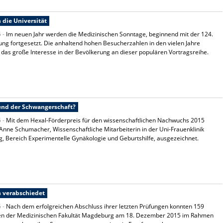
die Universität
5 -
Im neuen Jahr werden die Medizinischen Sonntage, beginnend mit der 124.
ung fortgesetzt. Die anhaltend hohen Besucherzahlen in den vielen Jahre
 das große Interesse in der Bevölkerung an dieser populären Vortragsreihe.
end der Schwangerschaft?
5 -
Mit dem Hexal-Förderpreis für den wissenschaftlichen Nachwuchs 2015
Anne Schumacher, Wissenschaftliche Mitarbeiterin in der Uni-Frauenklinik
 Bereich Experimentelle Gynäkologie und Geburtshilfe, ausgezeichnet.
 verabschiedet
5 -
Nach dem erfolgreichen Abschluss ihrer letzten Prüfungen konnten 159
en der Medizinischen Fakultät Magdeburg am 18. Dezember 2015 im Rahmen