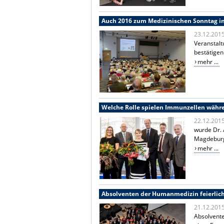
Auch 2016 zum Medizinischen Sonntag in 
23.12.201
Veranstalt
bestätigen
mehr ...
Welche Rolle spielen Immunzellen währ
22.12.201
wurde Dr. 
Magdeburg,
mehr ...
Absolventen der Humanmedizin feierlich
21.12.201
Absolvent