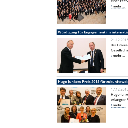
einer Fes
mehr ...
Würdigung für Engagement im internati
21.12.201
der Litau
Gesellscha
mehr ...
Hugo-Junkers-Preis 2015 für zukunftswei
17.12.201
Hugo-Junke
erlangten 
mehr ...