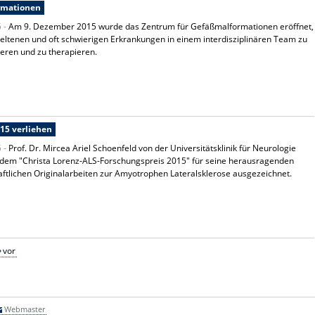
rmationen
5 -
Am 9. Dezember 2015 wurde das Zentrum für Gefäßmalformationen eröffnet,
eltenen und oft schwierigen Erkrankungen in einem interdisziplinären Team zu
ieren und zu therapieren.
015 verliehen
5 -
Prof. Dr. Mircea Ariel Schoenfeld von der Universitätsklinik für Neurologie
 dem "Christa Lorenz-ALS-Forschungspreis 2015" für seine herausragenden
ftlichen Originalarbeiten zur Amyotrophen Lateralsklerose ausgezeichnet.
vor
Webmaster