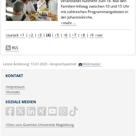
veranstaltet nunmehr zum 16. Mal den
Familien-Infotag zwischen 10 und 15 Uhr
mit zahlreichen Programmangeboten in
der Johanniskirche.
mehr ...
zurück
1
|
2
|
3
|
[4]
|
5
|
6
|
7
|
8
|
9
vor
RSS
Letzte Änderung: 13.01.2023 - Ansprechpartner:
Webmaster
KONTAKT
Impressum
Kontakt
SOZIALE MEDIEN
Otto-von-Guericke-Universität Magdeburg