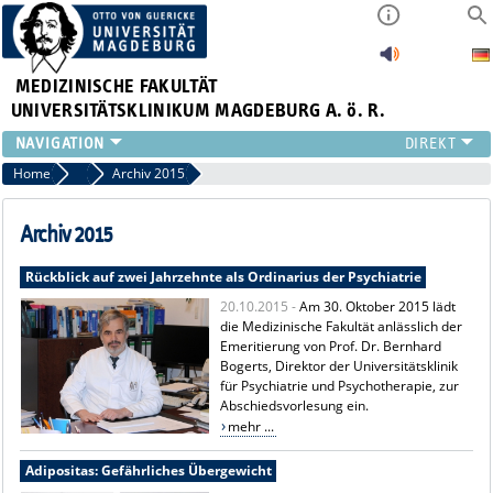
MEDIZINISCHE FAKULTÄT
UNIVERSITÄTSKLINIKUM MAGDEBURG A. ö. R.
INSTITUTE
Home
Archiv Pressemitteilungen
Archiv 2015
KLINIKEN
ZENTRALE EINRICHTUNGEN
Archiv 2015
FORSCHUNG
Rückblick auf zwei Jahrzehnte als Ordinarius der Psychiatrie
PRESSE
20.10.2015 -
Am 30. Oktober 2015 lädt
ÜBER UNS
die Medizinische Fakultät anlässlich der
INTERNATIONAL
Emeritierung von Prof. Dr. Bernhard
INTRANET
Bogerts, Direktor der Universitätsklinik
für Psychiatrie und Psychotherapie, zur
Abschiedsvorlesung ein.
mehr ...
Adipositas: Gefährliches Übergewicht