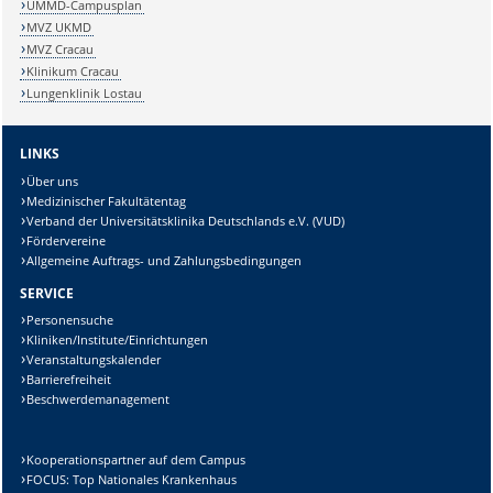
UMMD-Campusplan
MVZ UKMD
MVZ Cracau
Klinikum Cracau
Lungenklinik Lostau
LINKS
Über uns
Medizinischer Fakultätentag
Verband der Universitätsklinika Deutschlands e.V. (VUD)
Fördervereine
Allgemeine Auftrags- und Zahlungsbedingungen
SERVICE
Personensuche
Kliniken/Institute/Einrichtungen
Veranstaltungskalender
Barrierefreiheit
Beschwerdemanagement
Kooperationspartner auf dem Campus
FOCUS: Top Nationales Krankenhaus