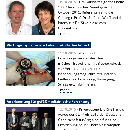
16.10.2015 -
Um Adipositas geht es beim
122. Medizinischen Sonntag am 25.
Oktober 2015. Referenten sind die
Chirurgin Prof. Dr. Stefanie Wolff und die
Internistin Dr. Silke Klose vom
Uniklinikum.
mehr ...
Wichtige Tipps für ein Leben mit Bluthochdruck
15.10.2015 -
Ärzte und
Ernährungsberater der Uniklinik
möchten Betroffene mit Bluthochdruck in
vier Veranstaltungen über
Behandlungsmöglichkeiten und den
Einfluss von Ernährung, Bewegung,
Stress etc. informieren.
mehr ...
Anerkennung für gefäßmedizinische Forschung
13.10.2015 -
Privatdozent Dr. Jörg Herold
wurde der CLI-Preis 2015 der Deutschen
Gesellschaft für Angiologie für seine
Erforschung neuer Therapiestrategien