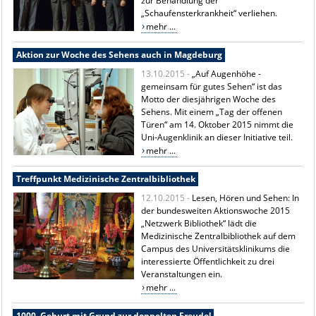
zur Behandlung der
„Schaufensterkrankheit“ verliehen.
mehr ...
Aktion zur Woche des Sehens auch in Magdeburg
13.10.2015 -
„Auf Augenhöhe -
gemeinsam für gutes Sehen“ ist das
Motto der diesjährigen Woche des
Sehens. Mit einem „Tag der offenen
Türen“ am 14. Oktober 2015 nimmt die
Uni-Augenklinik an dieser Initiative teil.
mehr ...
Treffpunkt Medizinische Zentralbibliothek
12.10.2015 -
Lesen, Hören und Sehen: In
der bundesweiten Aktionswoche 2015
„Netzwerk Bibliothek“ lädt die
Medizinische Zentralbibliothek auf dem
Campus des Universitätsklinikums die
interessierte Öffentlichkeit zu drei
Veranstaltungen ein.
mehr ...
1000. Geburt mit Grund zur doppelten Freude!