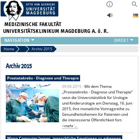
MEDIZINISCHE FAKULTÄT
UNIVERSITÄTSKLINIKUM MAGDEBURG A. ö. R.
INSTITUTE
Home
Archiv Pressemitteilungen
Archiv 2015
KLINIKEN
ZENTRALE EINRICHTUNGEN
Archiv 2015
FORSCHUNG
Prostatakrebs - Diagnose und Therapie
PRESSE
09.06.2015 -
Mit dem Thema
ÜBER UNS
„Prostatakrebs - Diagnose und Therapie“
INTERNATIONAL
setzt die Universitätsklink für Urologie
INTRANET
und Kinderurologie am Dienstag, 16. Juni
2015, ihre monatliche Vortragsreihe zu
Gesundheitsthemen für Patienten und
die interessierte Öffentlichkeit fort.
mehr ...
Wenn Computer lernen, menschliche Emotionen zu erkennen