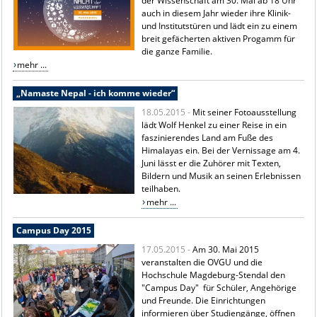
der Wissenschaft am 30. Mai ab 18 Uhr
auch in diesem Jahr wieder ihre Klinik-
und Institutstüren und lädt ein zu einem
breit gefächerten aktiven Progamm für
die ganze Familie.
mehr ...
„Namaste Nepal - ich komme wieder“
18.05.2015 -
Mit seiner Fotoausstellung
lädt Wolf Henkel zu einer Reise in ein
faszinierendes Land am Fuße des
Himalayas ein. Bei der Vernissage am 4.
Juni lässt er die Zuhörer mit Texten,
Bildern und Musik an seinen Erlebnissen
teilhaben.
mehr ...
Campus Day 2015
17.05.2015 -
Am 30. Mai 2015
veranstalten die OVGU und die
Hochschule Magdeburg-Stendal den
"Campus Day" für Schüler, Angehörige
und Freunde. Die Einrichtungen
informieren über Studiengänge, öffnen