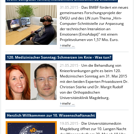
31.05.2015 -
Das BMBF fördert ein neues
gemeinsames Forschungsprojekt der
OVGU und des LIN zum Thema „Hirn-
Computer-Schnittstelle zur Anpassung
der technischen Interaktion an
Emotionen (EmoAdapt)" mit einem
Projektvolumen von 1,57 Mio. Euro.
mehr ...
120. Medizinischer Sonntag: Schmerzen im Knie - Was tun?
21.05.2015 -
Um die Behandlung von
Knieerkrankungen geht es beim 120.
Medizinischen Sonntag am 31. Mai 2015
mit den beiden Experten Privatdozent Dr.
Christian Stärke und Dr. Margit Rudolf
von der Orthopädischen
Universitätsklinik Magdeburg.
mehr ...
Herzlich Willkommen zur 10. Wissenschaftsnacht
19.05.2015 -
Die Universitätsmedizin
Magdeburg öffnet zur 10. Langen Nacht