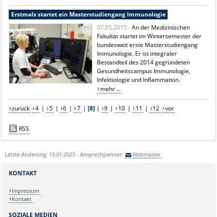
Erstmals startet ein Masterstudiengang Immunologie
07.05.2015 -
An der Medizinischen
Fakultät startet im Wintersemester der
bundesweit erste Masterstudiengang
Immunologie. Er ist integraler
Bestandteil des 2014 gegründeten
Gesundheitscampus Immunologie,
Infektiologie und Inflammation.
mehr ...
zurück
4
|
5
|
6
|
7
|
[8]
|
9
|
10
|
11
|
12
vor
RSS
Letzte Änderung: 13.01.2023 - Ansprechpartner:
Webmaster
KONTAKT
Impressum
Kontakt
SOZIALE MEDIEN