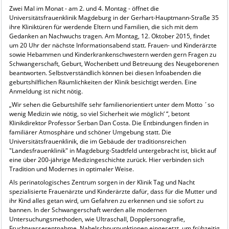
Zwei Mal im Monat - am 2. und 4. Montag - öffnet die
Universitätsfrauenklinik Magdeburg in der Gerhart-Hauptmann-Straße 35
ihre Kliniktüren für werdende Eltern und Familien, die sich mit dem
Gedanken an Nachwuchs tragen. Am Montag, 12. Oktober 2015, findet
um 20 Uhr der nächste Informationsabend statt. Frauen- und Kinderärzte
sowie Hebammen und Kinderkrankenschwestern werden gern Fragen zu
Schwangerschaft, Geburt, Wochenbett und Betreuung des Neugeborenen
beantworten. Selbstverständlich können bei diesen Infoabenden die
geburtshilflichen Räumlichkeiten der Klinik besichtigt werden. Eine
Anmeldung ist nicht nötig.
„Wir sehen die Geburtshilfe sehr familienorientiert unter dem Motto ´so
wenig Medizin wie nötig, so viel Sicherheit wie möglich‘ “, betont
Klinikdirektor Professor Serban Dan Costa. Die Entbindungen finden in
familiärer Atmosphäre und schöner Umgebung statt. Die
Universitätsfrauenklinik, die im Gebäude der traditionsreichen
"Landesfrauenklinik" in Magdeburg-Stadtfeld untergebracht ist, blickt auf
eine über 200-jährige Medizingeschichte zurück. Hier verbinden sich
Tradition und Modernes in optimaler Weise.
Als perinatologisches Zentrum sorgen in der Klinik Tag und Nacht
spezialisierte Frauenärzte und Kinderärzte dafür, dass für die Mutter und
ihr Kind alles getan wird, um Gefahren zu erkennen und sie sofort zu
bannen. In der Schwangerschaft werden alle modernen
Untersuchungsmethoden, wie Ultraschall, Dopplersonografie,
Fruchtwasserentnahme, Nabelschnurpunktionen eingesetzt, um frühzeitig