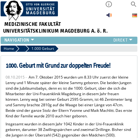
MEDIZINISCHE FAKULTÄT
UNIVERSITÄTSKLINIKUM MAGDEBURG A. ö. R.
INSTITUTE
Home
Archiv 2015
1.000 Geburt
KLINIKEN
ZENTRALE EINRICHTUNGEN
1000. Geburt mit Grund zur doppelten Freude!
FORSCHUNG
08.10.2015 -
Am 7. Oktober 2015 wurden um 8.33 Uhr zuerst der kleine
PRESSE
Lenny und 1 Minute später der kleine Sammy geboren. Die beiden Jungen
ÜBER UNS
sind die Jubiläumsbabys, denn es ist die 1000. Geburt, über die sich die
Mitarbeiter der Uni-Frauenklinik Magdeburg in diesem Jahr freuen
INTERNATIONAL
können. Lenny wog bei seiner Geburt 2595 Gramm, ist 46 Zentimeter lang
INTRANET
und Sammy brachte 2810g auf die Waage bei einer Länge von 47cm.
Beide sind der ganze Stolz der Eltern Yvonne und Maik Machlitt. Das erste
Kind der Familie wurde 2010 auch hier geboren.
Insgesamt wurden in diesem Jahr 1042 Kinder in der Uni-Frauenklinik
geboren, darunter 38 Zwillingspärchen und zweimal Drillinge. Bisher sind
die Jungen in der Überzahl (542) gegenüber den Mädchen (500).