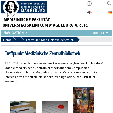
MEDIZINISCHE FAKULTÄT
UNIVERSITÄTSKLINIKUM MAGDEBURG A. ö. R.
INSTITUTE
Home
Archiv 2015
Treffpunkt Medizinische Zentralbibliothek
KLINIKEN
ZENTRALE EINRICHTUNGEN
Treffpunkt Medizinische Zentralbibliothek
FORSCHUNG
12.10.2015 -
In der bundesweiten Aktionswoche „Netzwerk Bibliothek“
PRESSE
lädt die Medizinische Zentralbibliothek auf dem Campus des
ÜBER UNS
Universitätsklinikums Magdeburg zu drei Veranstaltungen ein. Die
interessierte Öffentlichkeit ist herzlich eingeladen. Der Eintritt ist
INTERNATIONAL
kostenlos.
INTRANET