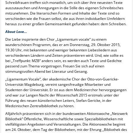
Schreibfrauen treffen sich monatlich, um sich über ihre neuesten Texte
auszutauschen und Anregungen in die Stille des eigenen Schreibtisches
mitzunehmen. Die literarischen Formen und Inhalte der Texte sind so
verschieden wie die Frauen selbst, die aus ihren individuellen Umfeldern
heraus zu einer großen Gemeinsamkeit gefunden haben: dem Schreiben.
About Love…
Die Liebe inspirierte den Chor „Ligamentum vocale“ zu einem
wunderschönen Programm, das er am Donnerstag, 29. Oktober 2015,
19.30 Uhr, mit bekannten und weniger bekannten Liebesliedern aus
verschiedenen Ländern und Zeiten präsentieren wird. Und, wie sollte es
bei „Treffpunkt: MZB“ anders sein, es werden auch Texte und Gedichte
passend zum Thema vorgetragen. Freuen Sie sich auf einen
stimmungsvollen Abend bei Literatur und Gesang.
„Ligamentum Vocale“, der akademische Chor der Otto-von-Guericke-
Universität Magdeburg, vereint sangesfreudige Mitarbeiter und
Studenten der Universität. Er ist aus dem Medizinerchor hervorgegangen
und war zur Langen Nacht der Wissenschaft 2015 erstmals unter der
Führung des neuen künstlerischen Leiters, Stefan Gericke, in der
Medizinischen Zentralbibliothek zu hören.
Alljährlich präsentieren sich in der bundesweiten Aktionswoche „Netzwerk
Bibliothek“ Öffentliche, Wissenschaftliche sowie Spezialbibliotheken mit
vielfältigsten Angeboten und Veranstaltungen. Die Aktionswoche beginnt
am 24. Oktober, dem Tag der Bibliotheken, mit der Ehrung „Bibliothek des