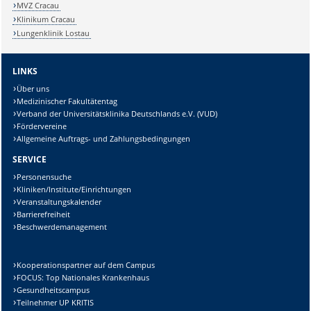
MVZ Cracau
Klinikum Cracau
Lungenklinik Lostau
LINKS
Über uns
Medizinischer Fakultätentag
Verband der Universitätsklinika Deutschlands e.V. (VUD)
Fördervereine
Allgemeine Auftrags- und Zahlungsbedingungen
SERVICE
Personensuche
Kliniken/Institute/Einrichtungen
Veranstaltungskalender
Barrierefreiheit
Beschwerdemanagement
Kooperationspartner auf dem Campus
FOCUS: Top Nationales Krankenhaus
Gesundheitscampus
Teilnehmer UP KRITIS