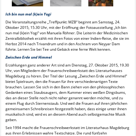
Ich bin nun mal (k)ein Yogi
Die Veranstaltungsreihe „Treffpunkt: MZB“ beginnt am Samstag, 24.
Oktober 2015, 15.30 Uhr, mit der Eröffnung der Fotoausstellung „Ich bin
nun mal (k)ein Yogi“ von Manuela Röhner. Die Leiterin der Medizinischen
Zentralbibliothek erzählt mit ihren Fotos von einer Indien-Reise, die sie im
Herbst 2014 nach Trivandrum und in den Aschram von Neyyar Dam
führte. Lernen Sie bei Tee und Gebäck eine ferne Welt kennen.
Zwischen Erde und Himmel
Erzählungen ganz anderer Art sind am Dienstag, 27. Oktober 2015, 19.30
Uhr, von Mitgliedern der Frauenschreibwerkstatt des Literaturhauses
Magdeburg zu hören. Der Titel der Lesung „Zwischen Erde und Himmel“
bietet Spielraum, den die Frauen für ihre verschiedenartigen Texte
brauchen. Lassen Sie sich in den Bann ziehen von den philosophischen
Gedanken eines Staubsaugers, dem Kummer eines weißen Dingsbums,
das an dieser Stelle noch nicht näher genannt werden möchte, und zu
einem Flug durch Sternenstaub. Und weil die Frauen auf ihren jährlichen
gemeinsamen Schreibreisen festgestellt haben, dass einige unter ihnen
musikalisch sind, wird es an diesem Abend auch selbstgemachte Musik
geben.
Seit 1994 macht die Frauenschreibwerkstatt im Literaturhaus Magdeburg
aus ihren Erlebnissen wahre Textschätze. Die rund fünfzehn