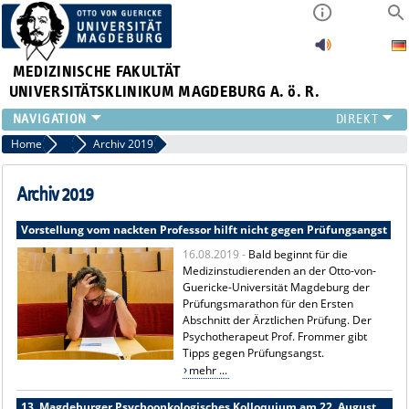
MEDIZINISCHE FAKULTÄT
UNIVERSITÄTSKLINIKUM MAGDEBURG A. ö. R.
INSTITUTE
Home
Archiv Pressemitteilungen
Archiv 2019
KLINIKEN
ZENTRALE EINRICHTUNGEN
Archiv 2019
FORSCHUNG
Vorstellung vom nackten Professor hilft nicht gegen Prüfungsangst
PRESSE
16.08.2019 -
Bald beginnt für die
ÜBER UNS
Medizinstudierenden an der Otto-von-
INTERNATIONAL
Guericke-Universität Magdeburg der
INTRANET
Prüfungsmarathon für den Ersten
Abschnitt der Ärztlichen Prüfung. Der
Psychotherapeut Prof. Frommer gibt
Tipps gegen Prüfungsangst.
mehr ...
13. Magdeburger Psychoonkologisches Kolloquium am 22. August