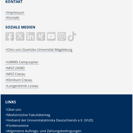
KONTAKT
Impressum
Kontakt
SOZIALE MEDIEN
Otto-von-Guericke-Universität Magdeburg
UMMD-Campusplan
MVZ UKMD
MVZ Cracau
Klinikum Cracau
Lungenklinik Lostau
LINKS
Über uns
Medizinischer Fakultätentag
Verband der Universitätsklinika Deutschlands e.V. (VUD)
Fördervereine
Allgemeine Auftrags- und Zahlungsbedingungen