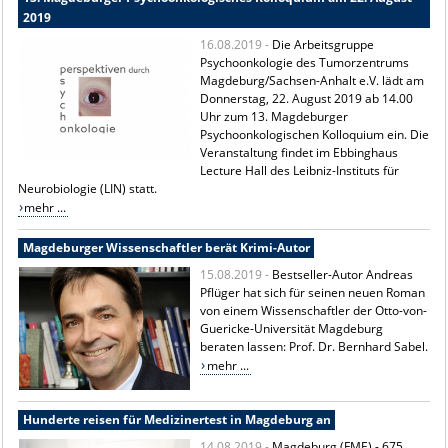
2019
16.08.2019 -
Die Arbeitsgruppe
Psychoonkologie des Tumorzentrums
Magdeburg/Sachsen-Anhalt e.V. lädt am
Donnerstag, 22. August 2019 ab 14.00
Uhr zum 13. Magdeburger
Psychoonkologischen Kolloquium ein. Die
Veranstaltung findet im Ebbinghaus
Lecture Hall des Leibniz-Instituts für
Neurobiologie (LIN) statt.
mehr ...
Magdeburger Wissenschaftler berät Krimi-Autor
15.08.2019 -
Bestseller-Autor Andreas
Pflüger hat sich für seinen neuen Roman
von einem Wissenschaftler der Otto-von-
Guericke-Universität Magdeburg
beraten lassen: Prof. Dr. Bernhard Sabel.
mehr ...
Hunderte reisen für Medizinertest in Magdeburg an
14.08.2019 -
Magdeburg (FME) - 675