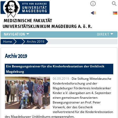
MEDIZINISCHE FAKULTÄT
UNIVERSITÄTSKLINIKUM MAGDEBURG A. ö. R.
INSTITUTE
Home
Archiv Pressemitteilungen
Archiv 2019
KLINIKEN
ZENTRALE EINRICHTUNGEN
Archiv 2019
FORSCHUNG
Ein Bewegungstrainer für die Kinderkrebsstation der Uniklinik
PRESSE
Magdeburg
ÜBER UNS
06.09.2019 -
Die Stiftung Mitteldeutsche
INTERNATIONAL
Kinderkrebsforschung und der
INTRANET
Magdeburger Förderkreis krebskranker
Kinder e.V. übergaben am 4. September
einen gemeinsam finanzierten
Bewegungstrainer an Prof. Peter
Vorwerk, der das Geschenk
stellvertretend für die Kinderkrebsstation
des Magdeburger Uniklinikums entgegennahm.