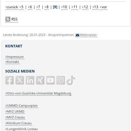
zurück
5
|
6
|
7
|
8
|
[9]
|
10
|
11
|
12
|
13
vor
RSS
Letzte Änderung: 20.01.2023 - Ansprechpartner:
Webmaster
KONTAKT
Impressum
Kontakt
SOZIALE MEDIEN
Otto-von-Guericke-Universität Magdeburg
UMMD-Campusplan
MVZ UKMD
MVZ Cracau
Klinikum Cracau
Lungenklinik Lostau