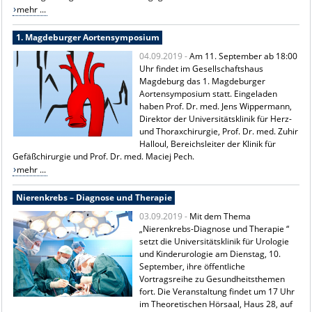
mehr ...
1. Magdeburger Aortensymposium
04.09.2019 -
Am 11. September ab 18:00
Uhr findet im Gesellschaftshaus
Magdeburg das 1. Magdeburger
Aortensymposium statt. Eingeladen
haben Prof. Dr. med. Jens Wippermann,
Direktor der Universitätsklinik für Herz-
und Thoraxchirurgie, Prof. Dr. med. Zuhir
Halloul, Bereichsleiter der Klinik für
Gefäßchirurgie und Prof. Dr. med. Maciej Pech.
mehr ...
Nierenkrebs – Diagnose und Therapie
03.09.2019 -
Mit dem Thema
„Nierenkrebs-Diagnose und Therapie “
setzt die Universitätsklinik für Urologie
und Kinderurologie am Dienstag, 10.
September, ihre öffentliche
Vortragsreihe zu Gesundheitsthemen
fort. Die Veranstaltung findet um 17 Uhr
im Theoretischen Hörsaal, Haus 28, auf