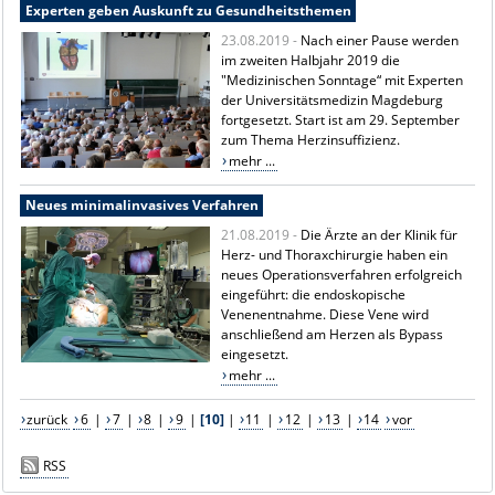
Experten geben Auskunft zu Gesundheitsthemen
23.08.2019 -
Nach einer Pause werden
im zweiten Halbjahr 2019 die
"Medizinischen Sonntage“ mit Experten
der Universitätsmedizin Magdeburg
fortgesetzt. Start ist am 29. September
zum Thema Herzinsuffizienz.
mehr ...
Neues minimalinvasives Verfahren
21.08.2019 -
Die Ärzte an der Klinik für
Herz- und Thoraxchirurgie haben ein
neues Operationsverfahren erfolgreich
eingeführt: die endoskopische
Venenentnahme. Diese Vene wird
anschließend am Herzen als Bypass
eingesetzt.
mehr ...
zurück
6
|
7
|
8
|
9
|
[10]
|
11
|
12
|
13
|
14
vor
RSS