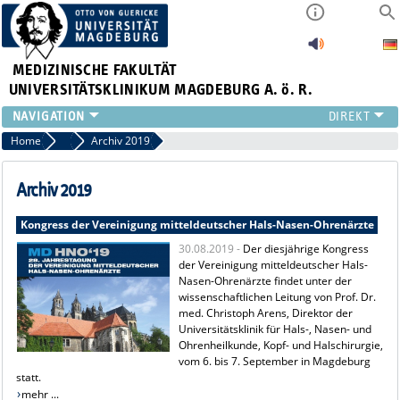
MEDIZINISCHE FAKULTÄT
UNIVERSITÄTSKLINIKUM MAGDEBURG A. ö. R.
INSTITUTE
Home
Archiv Pressemitteilungen
Archiv 2019
KLINIKEN
ZENTRALE EINRICHTUNGEN
Archiv 2019
FORSCHUNG
Kongress der Vereinigung mitteldeutscher Hals-Nasen-Ohrenärzte
PRESSE
30.08.2019 -
Der diesjährige Kongress
ÜBER UNS
der Vereinigung mitteldeutscher Hals-
INTERNATIONAL
Nasen-Ohrenärzte findet unter der
INTRANET
wissenschaftlichen Leitung von Prof. Dr.
med. Christoph Arens, Direktor der
Universitätsklinik für Hals-, Nasen- und
Ohrenheilkunde, Kopf- und Halschirurgie,
vom 6. bis 7. September in Magdeburg
statt.
mehr ...