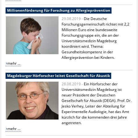
Millionenförderung für Forschung zu Allergieprävention
29.08.2019 -
Die Deutsche
Forschungsgemeinschaft richtet mit 2,2
Millionen Euro eine bundesweite
Forschungsgruppe ein, die an der
Universitätsmedizin Magdeburg
koordiniert wird. Thema:
Gesundheitskompetenz in der
Allergieprävention bei Kindern.
mehr ...
Magdeburger Hörforscher leitet Gesellschaft für Akustik
28.08.2019 -
Ein Hörforscher der
Universitätsmedizin Magdeburg ist
neuer Präsident der Deutschen
Gesellschaft für Akustik (DEGA). Prof. Dr.
Jesko Verhey, Leiter der Abteilung für
Experimentelle Audiologie, hat das Amt
kürzlich für die kommenden drei Jahre
angetreten.
mehr ...