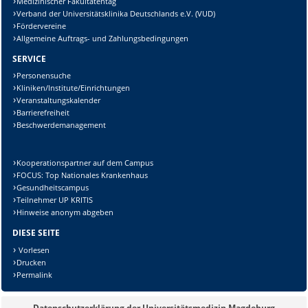
Medizinischer Fakultätentag
Verband der Universitätsklinika Deutschlands e.V. (VUD)
Fördervereine
Allgemeine Auftrags- und Zahlungsbedingungen
SERVICE
Personensuche
Kliniken/Institute/Einrichtungen
Veranstaltungskalender
Barrierefreiheit
Beschwerdemanagement
Kooperationspartner auf dem Campus
FOCUS: Top Nationales Krankenhaus
Gesundheitscampus
Teilnehmer UP KRITIS
Hinweise anonym abgeben
DIESE SEITE
Vorlesen
Drucken
Permalink
Datenschutzerklärung der Universitätsmedizin Magdeburg