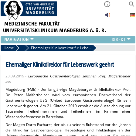
MEDIZINISCHE FAKULTÄT
UNIVERSITÄTSKLINIKUM MAGDEBURG A. ö. R.
INSTITUTE
Home
Archiv 2019
Ehemaliger Klinikdirektor für Lebenswerk geehrt
KLINIKEN
ZENTRALE EINRICHTUNGEN
Ehemaliger Klinikdirektor für Lebenswerk geehrt
FORSCHUNG
23.09.2019 -
Europäische Gastroenterologen zeichnen Prof. Malfertheiner
PRESSE
aus
ÜBER UNS
Magdeburg (FME) - Der langjährige Magdeburger Uniklinikdirektor Prof.
INTERNATIONAL
Dr. Peter Malfertheiner wird vom europäischen Dachverband der
Gastroenterologen UEG (United European Gastroenterology) für sein
INTRANET
Lebenswerk geehrt. Am 21. Oktober 2019 erhält er die Auszeichnung vor
Tausenden Teilnehmerinnen und Teilnehmern im Rahmen einer
Wissenschaftsmesse in Barcelona.
Der Magen-Darm-Facharzt, der bis zu seinem Ruhestand vor drei Jahren
die Klinik für Gastroenterologie, Hepatologie und Infektiologie an der
Universitätsmedizin Magdeburg leitete, wird vor allem für seine