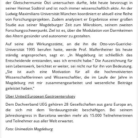
der Gletschermumie Ötzi untersuchen durfte, lebt heute bevorzugt in
seiner Heimat Südtirol und ist noch immer wissenschaftlich aktiv. An der
Ludwig-Maximilians-Universität München koordiniert er aktuell eine Reihe
von Forschungsprojekten. Zudem analysiert er Ergebnisse einer großen
Studie aus seiner Magdeburger Zeit zum Mikrobiom, seinem zweiten
Forschungsschwerpunkt. Ziel ist es, über die Modulation von Darmkeimen
das Altern gesünder und autonomer zu gestalten.
Auf seine alte Wirkungsstätte, an die ihn die Otto-von-Guericke-
Universität 1995 berufen hatte, werde Prof. Malfertheiner bis heute
ständig angesprochen, sagt er. „In Magdeburg ist schließlich das
Entscheidende entstanden, was ich erreicht habe.“ Die Auszeichnung für
sein Lebenswerk, berichtet er weiter, sei nicht nur für ihn von Bedeutung.
„Sie ist auch eine Motivation für all die hochmotivierten
Wissenschaftlerinnen und Wissenschaftler, die im Laufe der Jahre in
Magdeburg mit mir zusammengearbeitet und wesentliche Beiträge
geleistet haben.“
Über United European Gastroenterology
Dem Dachverband UEG gehören 28 Gesellschaften aus ganz Europa an,
die sich mit dem Verdauungstrakt beschäftigen. Bei seinem
Jahreskongress in Barcelona werden mehr als 15.000 Teilnehmerinnen
und Teilnehmer aus aller Welt erwartet.
Foto: Unimedizin Magdeburg