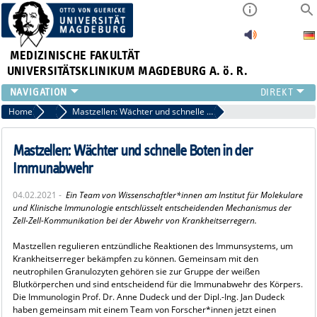
MEDIZINISCHE FAKULTÄT
UNIVERSITÄTSKLINIKUM MAGDEBURG A. ö. R.
INSTITUTE
Home
Archiv 2021
Mastzellen: Wächter und schnelle Boten in der Immunabwehr
KLINIKEN
ZENTRALE EINRICHTUNGEN
Mastzellen: Wächter und schnelle Boten in der
FORSCHUNG
Immunabwehr
PRESSE
04.02.2021 -
Ein Team von Wissenschaftler*innen am Institut für Molekulare
ÜBER UNS
und Klinische Immunologie entschlüsselt entscheidenden Mechanismus der
INTERNATIONAL
Zell-Zell-Kommunikation bei der Abwehr von Krankheitserregern.
INTRANET
Mastzellen regulieren entzündliche Reaktionen des Immunsystems, um
Krankheitserreger bekämpfen zu können. Gemeinsam mit den
neutrophilen Granulozyten gehören sie zur Gruppe der weißen
Blutkörperchen und sind entscheidend für die Immunabwehr des Körpers.
Die Immunologin Prof. Dr. Anne Dudeck und der Dipl.-Ing. Jan Dudeck
haben gemeinsam mit einem Team von Forscher*innen jetzt einen