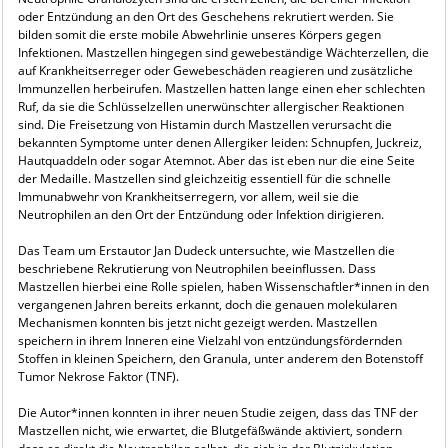
oder Entzündung an den Ort des Geschehens rekrutiert werden. Sie
bilden somit die erste mobile Abwehrlinie unseres Körpers gegen
Infektionen. Mastzellen hingegen sind gewebeständige Wächterzellen, die
auf Krankheitserreger oder Gewebeschäden reagieren und zusätzliche
Immunzellen herbeirufen. Mastzellen hatten lange einen eher schlechten
Ruf, da sie die Schlüsselzellen unerwünschter allergischer Reaktionen
sind. Die Freisetzung von Histamin durch Mastzellen verursacht die
bekannten Symptome unter denen Allergiker leiden: Schnupfen, Juckreiz,
Hautquaddeln oder sogar Atemnot. Aber das ist eben nur die eine Seite
der Medaille. Mastzellen sind gleichzeitig essentiell für die schnelle
Immunabwehr von Krankheitserregern, vor allem, weil sie die
Neutrophilen an den Ort der Entzündung oder Infektion dirigieren.
Das Team um Erstautor Jan Dudeck untersuchte, wie Mastzellen die
beschriebene Rekrutierung von Neutrophilen beeinflussen. Dass
Mastzellen hierbei eine Rolle spielen, haben Wissenschaftler*innen in den
vergangenen Jahren bereits erkannt, doch die genauen molekularen
Mechanismen konnten bis jetzt nicht gezeigt werden. Mastzellen
speichern in ihrem Inneren eine Vielzahl von entzündungsfördernden
Stoffen in kleinen Speichern, den Granula, unter anderem den Botenstoff
Tumor Nekrose Faktor (TNF).
Die Autor*innen konnten in ihrer neuen Studie zeigen, dass das TNF der
Mastzellen nicht, wie erwartet, die Blutgefäßwände aktiviert, sondern