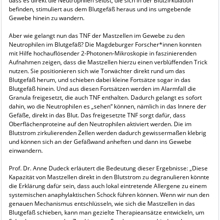
dass es direkt die Neutrophilen selbst, die sich in der Blutzirkulation
befinden, stimuliert aus dem Blutgefäß heraus und ins umgebende
Gewebe hinein zu wandern.
Aber wie gelangt nun das TNF der Mastzellen im Gewebe zu den
Neutrophilen im Blutgefäß? Die Magdeburger Forscher*innen konnten
mit Hilfe hochauflösender 2-Photonen-Mikroskopie in faszinierenden
Aufnahmen zeigen, dass die Mastzellen hierzu einen verblüffenden Trick
nutzen. Sie positionieren sich wie Torwächter direkt rund um das
Blutgefäß herum, und schieben dabei kleine Fortsätze sogar in das
Blutgefäß hinein. Und aus diesen Fortsätzen werden im Alarmfall die
Granula freigesetzt, die auch TNF enthalten. Dadurch gelangt es sofort
dahin, wo die Neutrophilen es „sehen“ können, nämlich in das Innere der
Gefäße, direkt in das Blut. Das freigesetzte TNF sorgt dafür, dass
Oberflächenproteine auf den Neutrophilen aktiviert werden. Die im
Blutstrom zirkulierenden Zellen werden dadurch gewissermaßen klebrig
und können sich an der Gefäßwand anheften und dann ins Gewebe
einwandern.
Prof. Dr. Anne Dudeck erläutert die Bedeutung dieser Ergebnisse: „Diese
Kapazität von Mastzellen direkt in den Blutstrom zu degranulieren könnte
die Erklärung dafür sein, dass auch lokal eintretende Allergene zu einem
systemischen anaphylaktischen Schock führen können. Wenn wir nun den
genauen Mechanismus entschlüsseln, wie sich die Mastzellen in das
Blutgefäß schieben, kann man gezielte Therapieansätze entwickeln, um