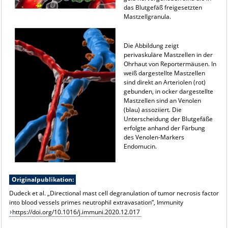
das Blutgefäß freigesetzten
Mastzellgranula.
Die Abbildung zeigt
perivaskuläre Mastzellen in der
Ohrhaut von Reportermäusen. In
weiß dargestellte Mastzellen
sind direkt an Arteriolen (rot)
gebunden, in ocker dargestellte
Mastzellen sind an Venolen
(blau) assoziiert. Die
Unterscheidung der Blutgefäße
erfolgte anhand der Färbung
des Venolen-Markers
Endomucin.
Originalpublikation:
Dudeck et al. „Directional mast cell degranulation of tumor necrosis factor
into blood vessels primes neutrophil extravasation”, Immunity
https://doi.org/10.1016/j.immuni.2020.12.017