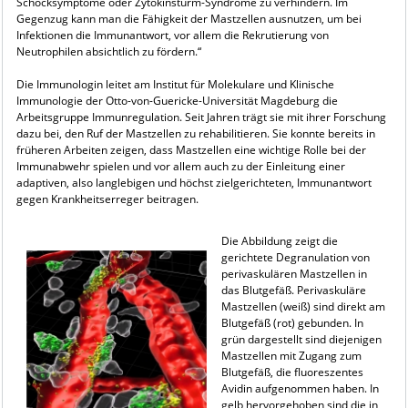
Schocksymptome oder Zytokinsturm-Syndrome zu verhindern. Im
Gegenzug kann man die Fähigkeit der Mastzellen ausnutzen, um bei
Infektionen die Immunantwort, vor allem die Rekrutierung von
Neutrophilen absichtlich zu fördern.“
Die Immunologin leitet am Institut für Molekulare und Klinische
Immunologie der Otto-von-Guericke-Universität Magdeburg die
Arbeitsgruppe Immunregulation. Seit Jahren trägt sie mit ihrer Forschung
dazu bei, den Ruf der Mastzellen zu rehabilitieren. Sie konnte bereits in
früheren Arbeiten zeigen, dass Mastzellen eine wichtige Rolle bei der
Immunabwehr spielen und vor allem auch zu der Einleitung einer
adaptiven, also langlebigen und höchst zielgerichteten, Immunantwort
gegen Krankheitserreger beitragen.
Die Abbildung zeigt die
gerichtete Degranulation von
perivaskulären Mastzellen in
das Blutgefäß. Perivaskuläre
Mastzellen (weiß) sind direkt am
Blutgefäß (rot) gebunden. In
grün dargestellt sind diejenigen
Mastzellen mit Zugang zum
Blutgefäß, die fluoreszentes
Avidin aufgenommen haben. In
gelb hervorgehoben sind die in